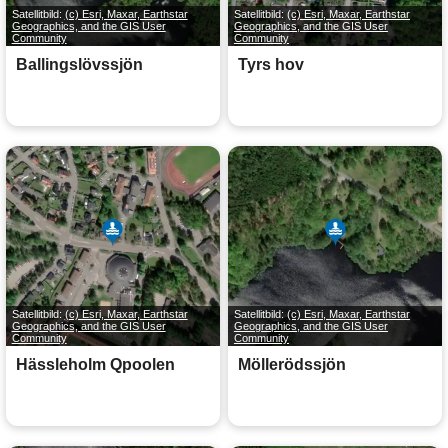
Satellitbild:
(c) Esri, Maxar, Earthstar
Satellitbild:
(c) Esri, Maxar, Earthstar
Geographics, and the GIS User
Geographics, and the GIS User
Community
Community
Ballingslövssjön
Tyrs hov
Satellitbild:
(c) Esri, Maxar, Earthstar
Satellitbild:
(c) Esri, Maxar, Earthstar
Geographics, and the GIS User
Geographics, and the GIS User
Community
Community
Hässleholm Qpoolen
Möllerödssjön