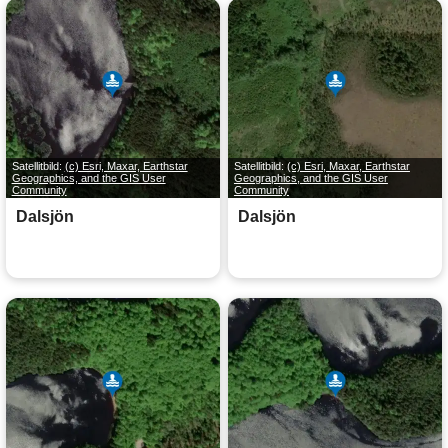
Satellitbild:
(c) Esri, Maxar, Earthstar
Satellitbild:
(c) Esri, Maxar, Earthstar
Geographics, and the GIS User
Geographics, and the GIS User
Community
Community
Dalsjön
Dalsjön