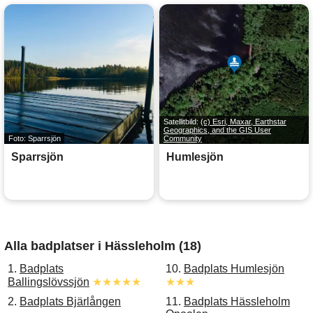
Satellitbild:
(c) Esri, Maxar, Earthstar
Geographics, and the GIS User
Foto: Sparrsjön
Community
Sparrsjön
Humlesjön
Alla badplatser i Hässleholm (18)
1.
Badplats
10.
Badplats Humlesjön
Ballingslövssjön
★★★★★
★★★
2.
Badplats Bjärlången
11.
Badplats Hässleholm