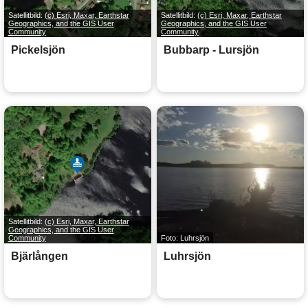
Satellitbild:
(c) Esri, Maxar, Earthstar
Satellitbild:
(c) Esri, Maxar, Earthstar
Geographics, and the GIS User
Geographics, and the GIS User
Community
Community
Pickelsjön
Bubbarp - Lursjön
Satellitbild:
(c) Esri, Maxar, Earthstar
Geographics, and the GIS User
Community
Foto: Luhrsjön
Bjärlången
Luhrsjön