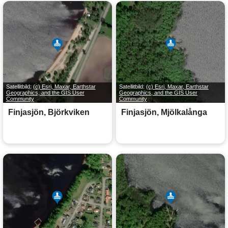
Satellitbild:
(c) Esri, Maxar, Earthstar
Satellitbild:
(c) Esri, Maxar, Earthstar
Geographics, and the GIS User
Geographics, and the GIS User
Community
Community
Finjasjön, Björkviken
Finjasjön, Mjölkalånga