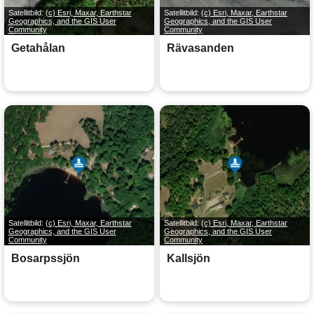
Satellitbild:
(c) Esri, Maxar, Earthstar
Satellitbild:
(c) Esri, Maxar, Earthstar
Geographics, and the GIS User
Geographics, and the GIS User
Community
Community
Getahålan
Rävasanden
Satellitbild:
(c) Esri, Maxar, Earthstar
Satellitbild:
(c) Esri, Maxar, Earthstar
Geographics, and the GIS User
Geographics, and the GIS User
Community
Community
Bosarpssjön
Kallsjön