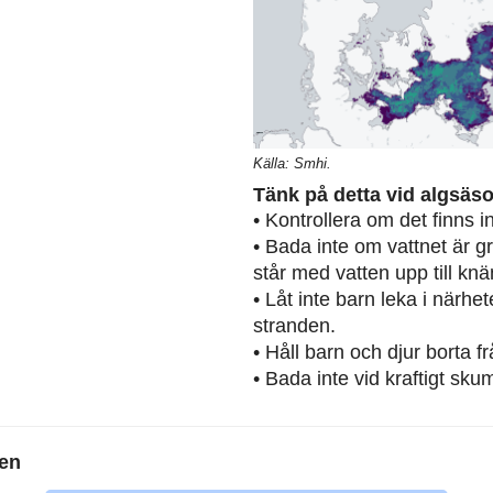
Källa: Smhi.
Tänk på detta vid algsäs
• Kontrollera om det finns 
• Bada inte om vattnet är g
står med vatten upp till knä
• Låt inte barn leka i närh
stranden.
• Håll barn och djur borta 
• Bada inte vid kraftigt sku
ken