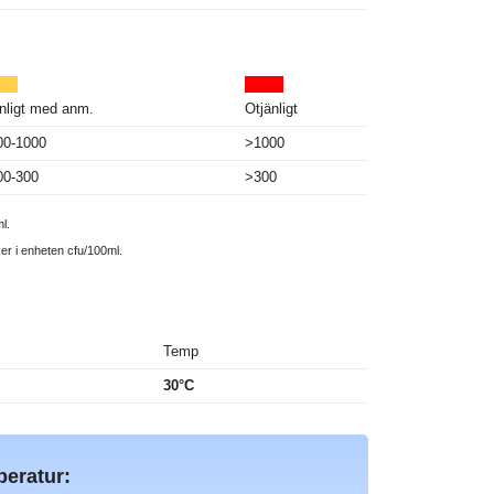
nligt med anm.
Otjänligt
00-1000
>1000
00-300
>300
l.
ker i enheten cfu/100ml.
Temp
30°C
peratur: