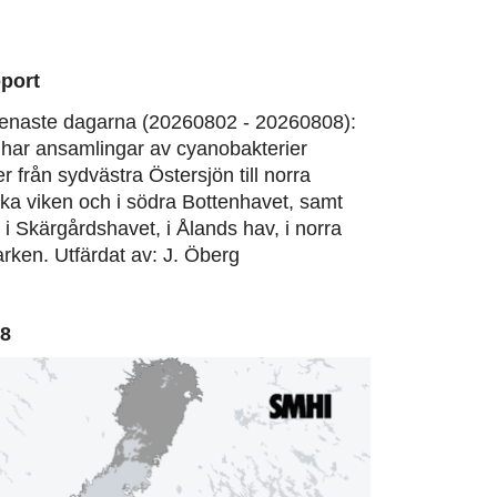
port
enaste dagarna (20260802 - 20260808):
har ansamlingar av cyanobakterier
er från sydvästra Östersjön till norra
ska viken och i södra Bottenhavet, samt
, i Skärgårdshavet, i Ålands hav, i norra
rken. Utfärdat av: J. Öberg
08