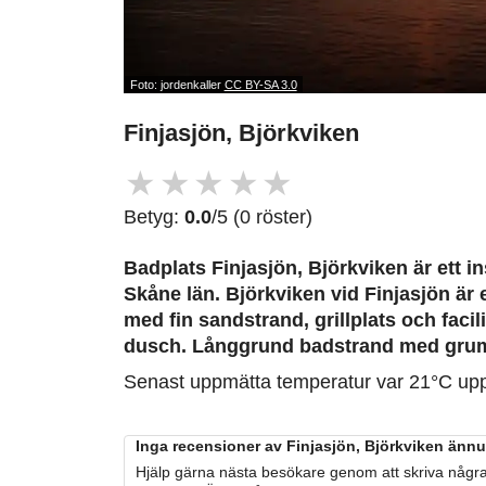
Foto: jordenkaller
CC BY-SA 3.0
Finjasjön, Björkviken
★
★
★
★
★
Betyg:
0.0
/5 (0 röster)
Badplats Finjasjön, Björkviken är ett i
Skåne län. Björkviken vid Finjasjön är
med fin sandstrand, grillplats och facil
dusch. Långgrund badstrand med gruml
Senast uppmätta temperatur var 21°C up
Inga recensioner av Finjasjön, Björkviken ännu.
Hjälp gärna nästa besökare genom att skriva några