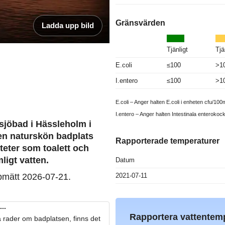
Gränsvärden
Ladda upp bild
Tjänligt
Tjä
E.coli
≤100
>1
I.entero
≤100
>1
E.coli – Anger halten E.coli i enheten cfu/100m
I.entero – Anger halten Intestinala enterokoc
nsjöbad i Hässleholm i
 en naturskön badplats
Rapporterade temperaturer
iteter som toalett och
igt vatten.
Datum
2021-07-11
pmätt 2026-07-21.
..
Rapportera vattentem
 rader om badplatsen, finns det