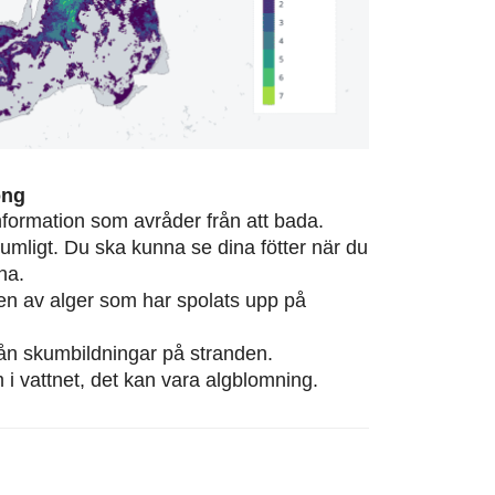
ong
information som avråder från att bada.
rumligt. Du ska kunna se dina fötter när du
na.
eten av alger som har spolats upp på
från skumbildningar på stranden.
m i vattnet, det kan vara algblomning.