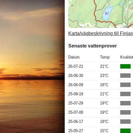
Karta/vägbeskrivning till Finja
Senaste vattenprover
Datum
Temp
Kvalite
26-07-21
21°C
26-06-30
23°C
26-06-09
18°C
25-08-19
21°C
25-07-29
19°C
25-07-08
19°C
25-06-17
18°C
25-05-27
15°C