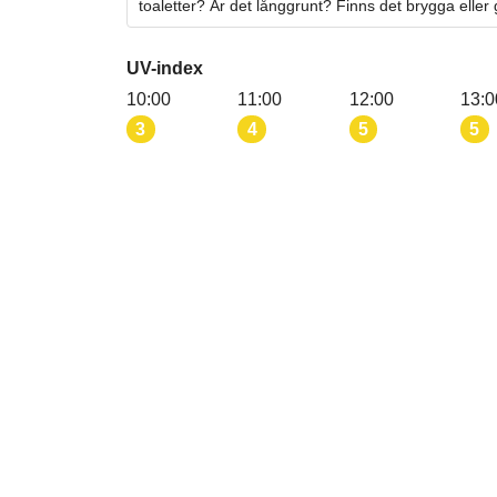
toaletter? Är det långgrunt? Finns det brygga eller
UV-index
10:00
11:00
12:00
13:0
3
4
5
5