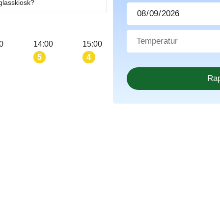
 glasskiosk?
0
14:00
15:00
5
4