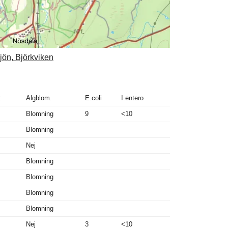
sjön, Björkviken
t
Algblom.
E.coli
I.entero
Blomning
9
<10
Blomning
Nej
Blomning
Blomning
Blomning
Blomning
Nej
3
<10