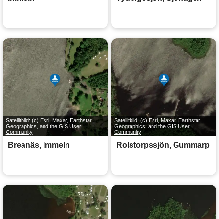
Satellitbild:
(c) Esri, Maxar, Earthstar
Satellitbild:
(c) Esri, Maxar, Earthstar
Geographics, and the GIS User
Geographics, and the GIS User
Community
Community
Breanäs, Immeln
Rolstorpssjön, Gummarp