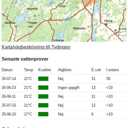
Karta/vägbeskrivning till Tydingen
Senaste vattenprover
Datum
Temp
Kvalitet
Algblom.
E.coli
I.entero
26-07-14
21°C
Nej
31
30
26-06-23
21°C
Ingen uppgift
13
<10
26-06-11
21°C
Nej
11
<10
25-07-15
21°C
Nej
12
<10
25-06-10
17°C
Nej
6
<10