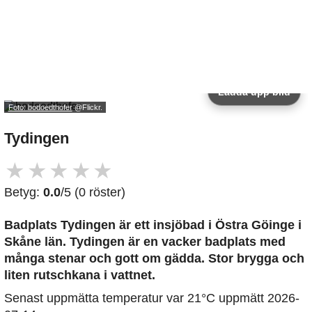
Ladda upp bild
Foto: bodoedthofer
@Flickr.
Tydingen
★
★
★
★
★
Betyg:
0.0
/5 (0 röster)
Badplats Tydingen är ett insjöbad i Östra Göinge i
Skåne län. Tydingen är en vacker badplats med
många stenar och gott om gädda. Stor brygga och
liten rutschkana i vattnet.
Senast uppmätta temperatur var 21°C uppmätt 2026-