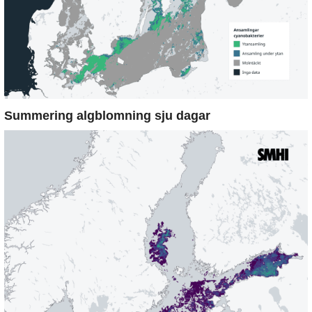
Summering algblomning sju dagar