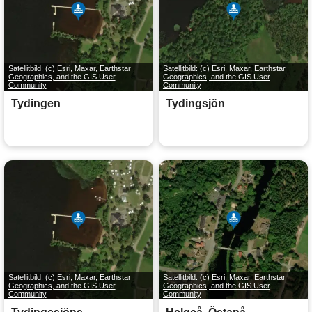
Satellitbild:
(c) Esri, Maxar, Earthstar
Satellitbild:
(c) Esri, Maxar, Earthstar
Geographics, and the GIS User
Geographics, and the GIS User
Community
Community
Tydingen
Tydingsjön
Satellitbild:
(c) Esri, Maxar, Earthstar
Satellitbild:
(c) Esri, Maxar, Earthstar
Geographics, and the GIS User
Geographics, and the GIS User
Community
Community