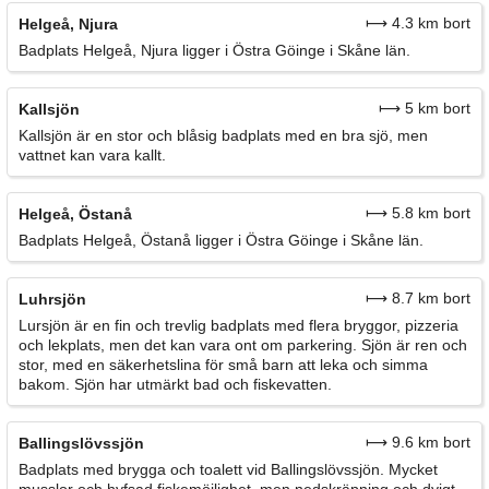
⟼ 4.3 km bort
Helgeå, Njura
Badplats Helgeå, Njura ligger i Östra Göinge i Skåne län.
⟼ 5 km bort
Kallsjön
Kallsjön är en stor och blåsig badplats med en bra sjö, men
vattnet kan vara kallt.
⟼ 5.8 km bort
Helgeå, Östanå
Badplats Helgeå, Östanå ligger i Östra Göinge i Skåne län.
⟼ 8.7 km bort
Luhrsjön
Lursjön är en fin och trevlig badplats med flera bryggor, pizzeria
och lekplats, men det kan vara ont om parkering. Sjön är ren och
stor, med en säkerhetslina för små barn att leka och simma
bakom. Sjön har utmärkt bad och fiskevatten.
⟼ 9.6 km bort
Ballingslövssjön
Badplats med brygga och toalett vid Ballingslövssjön. Mycket