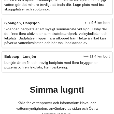
musslor och hyfsad fiskemöjlighet, men nedskräpning och dyigt
vatten gör det mindre trevligt att bada där. Lugn plats med bra
skuggplatser och soptunnor.
⟼ 9.6 km bort
Sjöängen, Osbysjön
Sjöängen badplats är ett mysigt sommarcafé vid sjön i Osby där
det finns flera aktiviteter som skateboardpark, volleybollplan och
lekplats. Badplatsen ligger nära utloppet från Helge å vilket kan
påverka vattenkvaliteten och bör tas i beaktande av...
⟼ 11.4 km bort
Bubbarp - Lursjön
Lursjön är en fin och trevlig badplats med flera bryggor, en
pizzeria och en lekplats, liten parkering.
Simma lugnt!
Källa för vattenprover och information: Havs- och
vattenmyndigheten, användare av sidan och Östra
Göinges kommun.