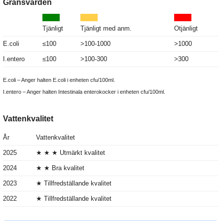
Gränsvärden
Tjänligt
Tjänligt med anm.
Otjänligt
E.coli
≤100
>100-1000
>1000
I.entero
≤100
>100-300
>300
E.coli – Anger halten E.coli i enheten cfu/100ml.
I.entero – Anger halten Intestinala enterokocker i enheten cfu/100ml.
Vattenkvalitet
År
Vattenkvalitet
2025
★ ★ ★ Utmärkt kvalitet
2024
★ ★ Bra kvalitet
2023
★ Tillfredställande kvalitet
2022
★ Tillfredställande kvalitet