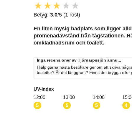
★
★
★
★
★
Betyg:
3.0
/5 (1 röst)
En liten mysig badplats som ligger all
promenadavstånd från tågstationen. Hä
omklädnadsrum och toalett.
Inga recensioner av Tjörnarpssjön ännu...
Hjälp gärna nästa besökare genom att skriva några
toaletter? Är det långgrunt? Finns det brygga eller
UV-index
12:00
13:00
14:00
15:0
5
5
5
4