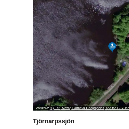
Satellitbild:
(c) Esri, Maxar, Earthstar Geographics, and the GIS U
Tjörnarpssjön