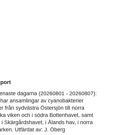
port
enaste dagarna (20260801 - 20260807):
har ansamlingar av cyanobakterier
er från sydvästra Östersjön till norra
ska viken och i södra Bottenhavet, samt
, i Skärgårdshavet, i Ålands hav, i norra
rken. Utfärdat av: J. Öberg