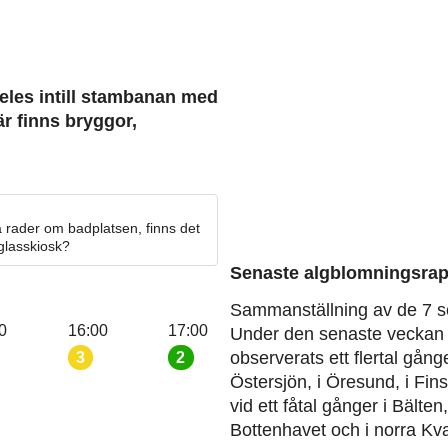
deles intill stambanan med
r finns bryggor,
 rader om badplatsen, finns det
 glasskiosk?
Senaste algblomningsrap
Sammanställning av de 7 s
0
16:00
17:00
Under den senaste veckan 
observerats ett flertal gång
3
2
Östersjön, i Öresund, i Fin
vid ett fåtal gånger i Bälten
Bottenhavet och i norra Kva