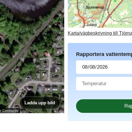
Karta/vägbeskrivning till Tjörn
Rapportera vattentem
Ladda upp bild
ser Community