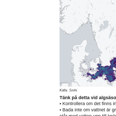
Källa: Smhi.
Tänk på detta vid algsäs
• Kontrollera om det finns 
• Bada inte om vattnet är g
står med vatten upp till knä