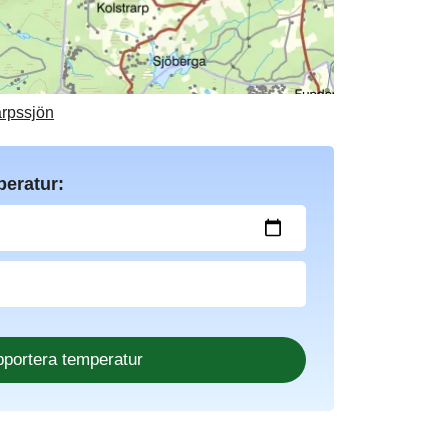
arpssjön
peratur: