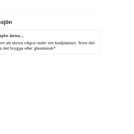
ssjön
sjön ännu...
m att skriva några rader om badplatsen, finns det
s det brygga eller glasskiosk?