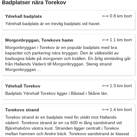
Badplatser nära Torekov
⟼ 0.8 km bort
Ydrehall badplats
Ydrehall badplats är en trevlig badplats vid havet.
⟼ 1.1 km bort
Morgonbryggan, Torekovs hamn
Morgonbryggan i Torekov är en populär badplats med bra
kapacitet och parkering nära bryggan. Den är välbesökt av
badsugna både på morgonen och kvällen. En årlig simtävling går
från Hallands Väderö till Morgonbryggan. Stenig strand.
Morgonbryggan ...
⟼ 1.3 km bort
Ydrehall Torekov
Badplats Ydrehall Torekov ligger i Båstad i Skåne län.
⟼ 1.4 km bort
Torekovs strand
Torekov strand är en badplats med fin utsikt mot Hallands
väderö. Torekovs strand är en ca 600 m lång sandstrand vid
Bjärehalvöns västra kust. Stranden ligger centralt i Torekov
mellan hamnen och Andre bäck. Torekovs sandstrand är klassat