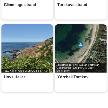
Glimminge strand
Torekovs strand
Satellitbild:
(c) Esri, Maxar, Earthstar
Geographics, and the GIS User
Foto: Håkan Andersson
CC BY-SA 4.0
Community
Hovs Hallar
Ydrehall Torekov