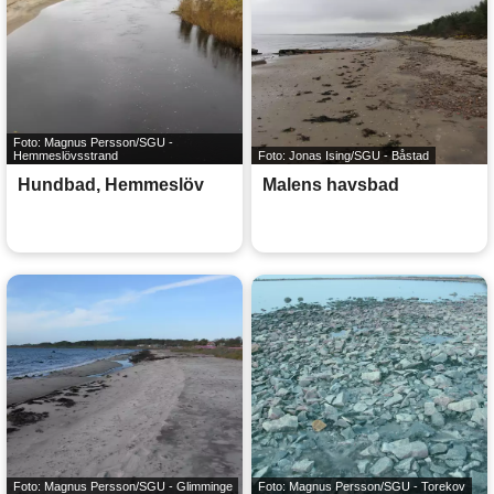
Foto: Magnus Persson/SGU -
Hemmeslövsstrand
Foto: Jonas Ising/SGU - Båstad
Hundbad, Hemmeslöv
Malens havsbad
Foto: Magnus Persson/SGU - Glimminge
Foto: Magnus Persson/SGU - Torekov