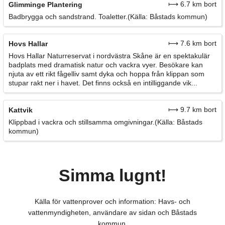
⟼ 6.7 km bort
Glimminge Plantering
Badbrygga och sandstrand. Toaletter.(Källa: Båstads kommun)
⟼ 7.6 km bort
Hovs Hallar
Hovs Hallar Naturreservat i nordvästra Skåne är en spektakulär
badplats med dramatisk natur och vackra vyer. Besökare kan
njuta av ett rikt fågelliv samt dyka och hoppa från klippan som
stupar rakt ner i havet. Det finns också en intilliggande vik...
⟼ 9.7 km bort
Kattvik
Klippbad i vackra och stillsamma omgivningar.(Källa: Båstads
kommun)
Simma lugnt!
Källa för vattenprover och information: Havs- och
vattenmyndigheten, användare av sidan och Båstads
kommun.