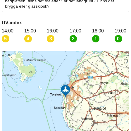
badplatsen, finns det toaletter? Är det långgrunt? Finns det
brygga eller glasskiosk?
UV-index
14:00
15:00
16:00
17:00
18:00
19:00
5
4
3
2
1
0