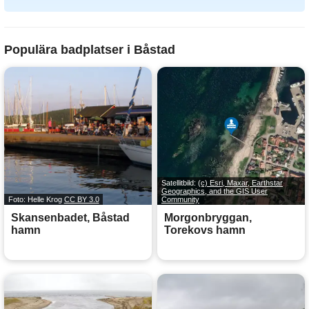
Populära badplatser i Båstad
Satellitbild:
(c) Esri, Maxar, Earthstar
Geographics, and the GIS User
Foto: Helle Krog
CC BY 3.0
Community
Skansenbadet, Båstad
Morgonbryggan,
hamn
Torekovs hamn