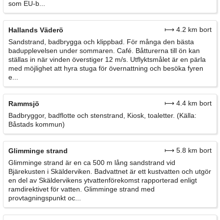
som EU-b...
⟼ 4.2 km bort
Hallands Väderö
Sandstrand, badbrygga och klippbad. För många den bästa
badupplevelsen under sommaren. Café. Båtturerna till ön kan
ställas in när vinden överstiger 12 m/s. Utflyktsmålet är en pärla
med möjlighet att hyra stuga för övernattning och besöka fyren
e...
⟼ 4.4 km bort
Rammsjö
Badbryggor, badflotte och stenstrand, Kiosk, toaletter. (Källa:
Båstads kommun)
⟼ 5.8 km bort
Glimminge strand
Glimminge strand är en ca 500 m lång sandstrand vid
Bjärekusten i Skälderviken. Badvattnet är ett kustvatten och utgör
en del av Skäldervikens ytvattenförekomst rapporterad enligt
ramdirektivet för vatten. Glimminge strand med
provtagningspunkt oc...