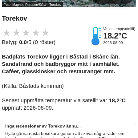
Foto: Magnus Persson/SGU - Torekov
Torekov
Vattentemp(satellit):
★
★
★
★
★
18.2°C
Betyg:
0.0
/5 (0 röster)
2026-08-09
Badplats Torekov
ligger i Båstad i Skåne län.
Sandstrand och badbryggor mitt i samhället.
Caféer, glasskiosker och restauranger mm.
(Källa: Båstads kommun)
Senast uppmätta temperatur via satellit var
18,2°C
uppmätt 2026-08-09.
Inga recensioner av Torekov ännu...
Hjälp gärna nästa besökare genom att skriva några rader om