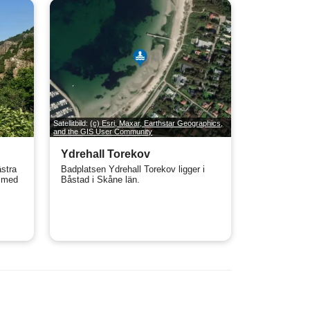
Satellitbild:
(c) Esri, Maxar, Earthstar Geographics,
and the GIS User Community
Ydrehall Torekov
ästra
Badplatsen Ydrehall Torekov ligger i
s med
Båstad i Skåne län.