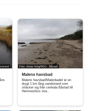
sstrand
Foto: Jonas Ising/SGU - Båstad
Malens havsbad
åns
Malens havsbad/Malenbadet är en
drygt 1 km lång sandstrand som
sträcker sig från centrala Båstad till
Hemmeslövs stra...