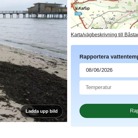
Karta/vägbeskrivning till Båst
Rapportera vattentem
Ladda upp bild