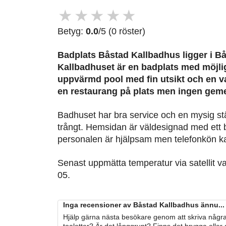
★
★
★
★
★
Betyg:
0.0
/5 (0 röster)
Badplats Båstad Kallbadhus
ligger i B
Kallbadhuset är en badplats med möjligh
uppvärmd pool med fin utsikt och en v
en restaurang på plats men ingen gem
Badhuset har bra service och en mysig s
trångt. Hemsidan är väldesignad med ett
personalen är hjälpsam men telefonkön ka
Senast uppmätta temperatur via satellit v
05.
Inga recensioner av Båstad Kallbadhus ännu...
Hjälp gärna nästa besökare genom att skriva några