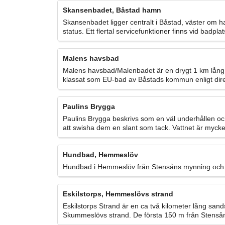
Skansenbadet, Båstad hamn
Skansenbadet ligger centralt i Båstad, väster om
status. Ett flertal servicefunktioner finns vid badplat
Malens havsbad
Malens havsbad/Malenbadet är en drygt 1 km lång 
klassat som EU-bad av Båstads kommun enligt direkt
Paulins Brygga
Paulins Brygga beskrivs som en väl underhållen oc
att swisha dem en slant som tack. Vattnet är mycket 
Hundbad, Hemmeslöv
Hundbad i Hemmeslöv från Stensåns mynning och 
Eskilstorps, Hemmeslövs strand
Eskilstorps Strand är en ca två kilometer lång sa
Skummeslövs strand. De första 150 m från Stensån 