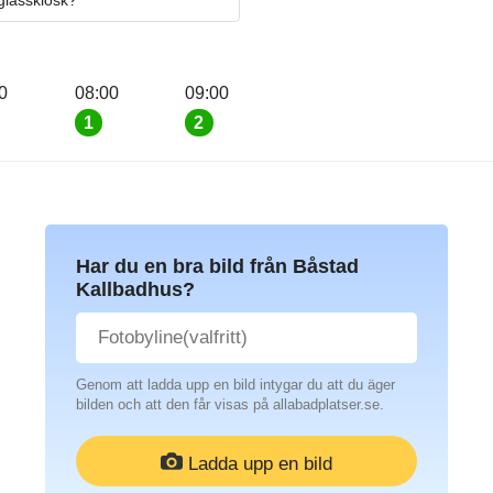
 glasskiosk?
0
08:00
09:00
1
2
Har du en bra bild från Båstad
Kallbadhus?
Genom att ladda upp en bild intygar du att du äger
bilden och att den får visas på allabadplatser.se.
Ladda upp en bild