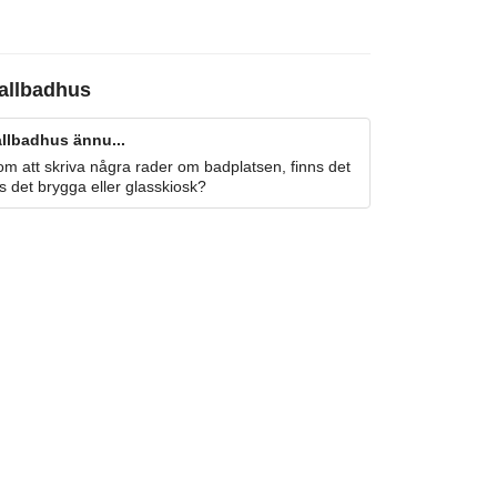
allbadhus
llbadhus ännu...
m att skriva några rader om badplatsen, finns det
s det brygga eller glasskiosk?