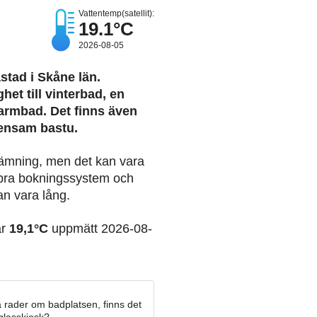
Vattentemp(satellit):
19.1°C
2026-08-05
åstad i Skåne län.
et till vinterbad, en
armbad. Det finns även
ensam bastu.
tämning, men det kan vara
 bra bokningssystem och
n vara lång.
ar
19,1°C
uppmätt 2026-08-
 rader om badplatsen, finns det