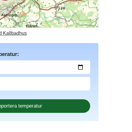
ad Kallbadhus
peratur: