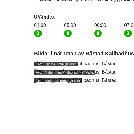
toaletter? Är det långgrunt? Finns det brygga eller
UV-index
04:00
05:00
06:00
07:0
0
0
0
0
Bilder i närheten av
Båstad Kallbadhus
Foto: Sigtuna_Nym
@Flickr.
Foto: Amberinsea Photography
@Flickr.
Foto: Wollingers bilder
@Flickr.