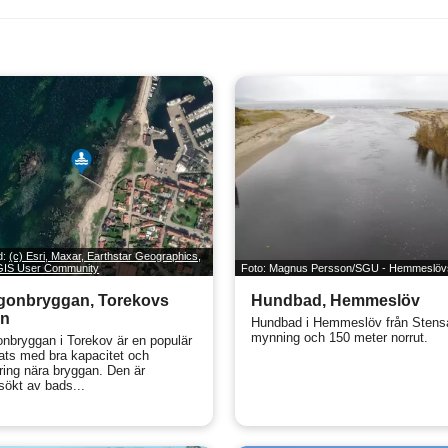
ld:
(c) Esri, Maxar, Earthstar Geographics,
 GIS User Community
Foto: Magnus Persson/SGU - Hemmeslöv
gonbryggan, Torekovs
Hundbad, Hemmeslöv
n
Hundbad i Hemmeslöv från Stens
mynning och 150 meter norrut.
nbryggan i Torekov är en populär
ats med bra kapacitet och
ring nära bryggan. Den är
sökt av bads...