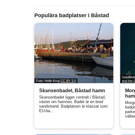
Populära badplatser i Båstad
Satellitbi
Foto: Helle Krog
CC BY 3.0
and the
Skansenbadet, Båstad hamn
Mor
ham
Skansenbadet ligger centralt i Båstad,
väster om hamnen. Badet är en bred
Morgo
sandstrand. Badplatsen är klassat som
badpl
EU-ba...
parke
välbe