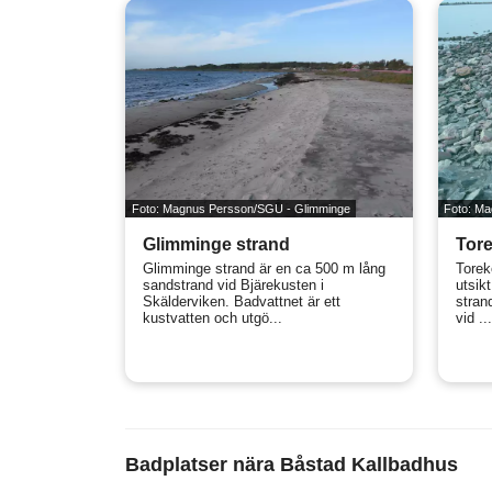
Foto: Magnus Persson/SGU - Glimminge
Foto: M
Glimminge strand
Tore
Glimminge strand är en ca 500 m lång
Torek
sandstrand vid Bjärekusten i
utsik
Skälderviken. Badvattnet är ett
stran
kustvatten och utgö...
vid ...
Badplatser nära Båstad Kallbadhus