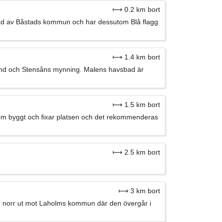
⟼ 0.2 km bort
bad av Båstads kommun och har dessutom Blå flagg
⟼ 1.4 km bort
rand och Stensåns mynning. Malens havsbad är
⟼ 1.5 km bort
som byggt och fixar platsen och det rekommenderas
⟼ 2.5 km bort
⟼ 3 km bort
ch norr ut mot Laholms kommun där den övergår i