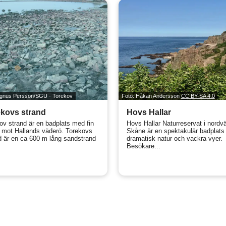
agnus Persson/SGU - Torekov
Foto: Håkan Andersson
CC BY-SA 4.0
kovs strand
Hovs Hallar
ov strand är en badplats med fin
Hovs Hallar Naturreservat i nordv
t mot Hallands väderö. Torekovs
Skåne är en spektakulär badplat
d är en ca 600 m lång sandstrand
dramatisk natur och vackra vyer.
Besökare...