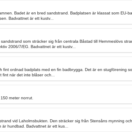
 hamnen. Badet är en bred sandstrand. Badplatsen är klassat som EU-
sen. Badvattnet är ett kustv...
sandstrand som sträcker sig från centrala Båstad till Hemmeslövs st
iv 2006/7/EG. Badvattnet är ett kustv...
h fint ordnad badplats med en fin badbrygga. Det är en stugförening 
fint när det inte blåser och...
150 meter norrut.
ndstrand vid Laholmsbukten. Den sträcker sig från Stensåns mynning o
är hundbad. Badvattnet är ett kus...