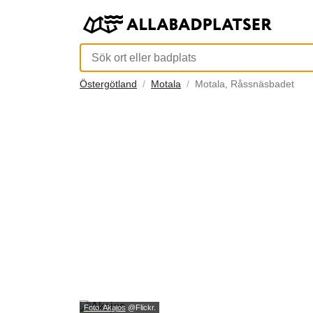
Östergötland
Motala
Motala, Råssnäsbadet
Foto: Akajos
@Flickr.