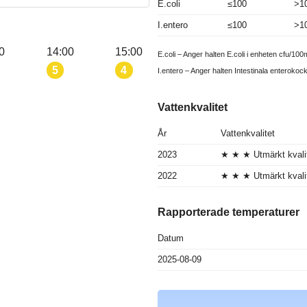
E.coli
≤100
>1
I.entero
≤100
>1
0
14:00
15:00
E.coli – Anger halten E.coli i enheten cfu/100m
5
4
I.entero – Anger halten Intestinala enterokoc
Vattenkvalitet
År
Vattenkvalitet
2023
★ ★ ★ Utmärkt kvali
2022
★ ★ ★ Utmärkt kvali
Rapporterade temperaturer
Datum
2025-08-09