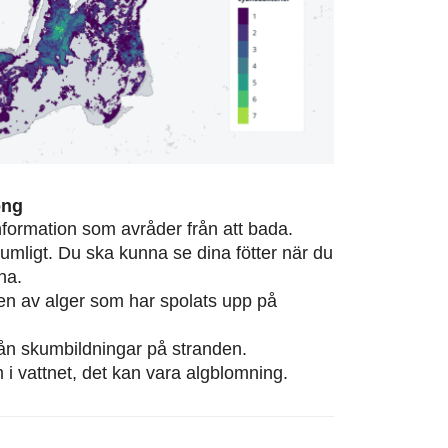
ong
information som avråder från att bada.
rumligt. Du ska kunna se dina fötter när du
na.
eten av alger som har spolats upp på
från skumbildningar på stranden.
m i vattnet, det kan vara algblomning.