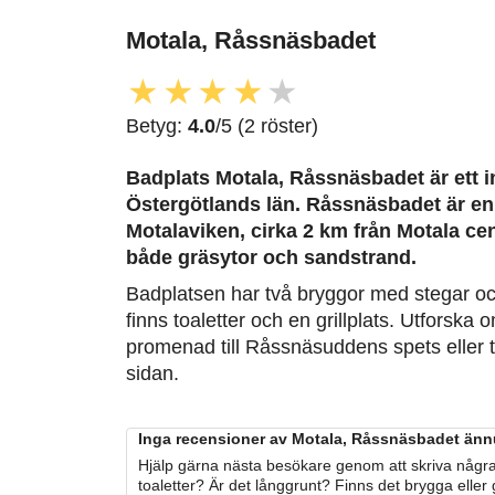
Motala, Råssnäsbadet
★
★
★
★
★
Betyg:
4.0
/5 (2 röster)
Badplats Motala, Råssnäsbadet är ett i
Östergötlands län. Råssnäsbadet är en
Motalaviken, cirka 2 km från Motala c
både gräsytor och sandstrand.
Badplatsen har två bryggor med stegar och
finns toaletter och en grillplats. Utforsk
promenad till Råssnäsuddens spets eller t
sidan.
Inga recensioner av Motala, Råssnäsbadet ännu
Hjälp gärna nästa besökare genom att skriva några
toaletter? Är det långgrunt? Finns det brygga eller