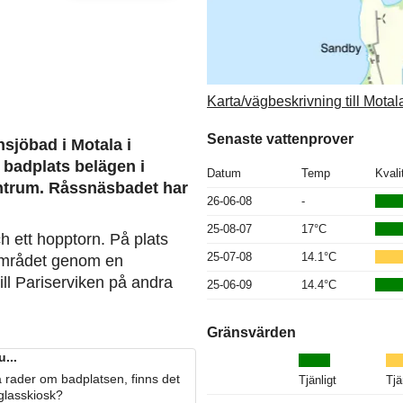
Karta/vägbeskrivning till Mota
Senaste vattenprover
nsjöbad i Motala i
 badplats belägen i
Datum
Temp
Kvali
entrum. Råssnäsbadet har
26-06-08
-
25-08-07
17°C
 ett hopptorn. På plats
25-07-08
14.1°C
a området genom en
ill Pariserviken på andra
25-06-09
14.4°C
Gränsvärden
...
 rader om badplatsen, finns det
Tjänligt
Tjä
 glasskiosk?