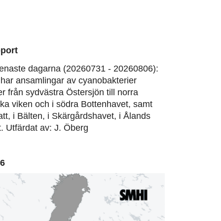
port
enaste dagarna (20260731 - 20260806):
har ansamlingar av cyanobakterier
er från sydvästra Östersjön till norra
ska viken och i södra Bottenhavet, samt
att, i Bälten, i Skärgårdshavet, i Ålands
. Utfärdat av: J. Öberg
06