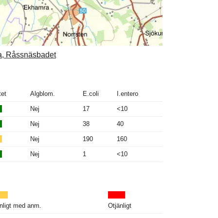
la, Råssnäsbadet
tet
Algblom.
E.coli
I.entero
Nej
17
<10
Nej
38
40
Nej
190
160
Nej
1
<10
nligt med anm.
Otjänligt