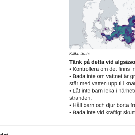
Källa: Smhi.
Tänk på detta vid algsäs
• Kontrollera om det finns 
• Bada inte om vattnet är g
står med vatten upp till knä
• Låt inte barn leka i närh
stranden.
• Håll barn och djur borta 
• Bada inte vid kraftigt sku