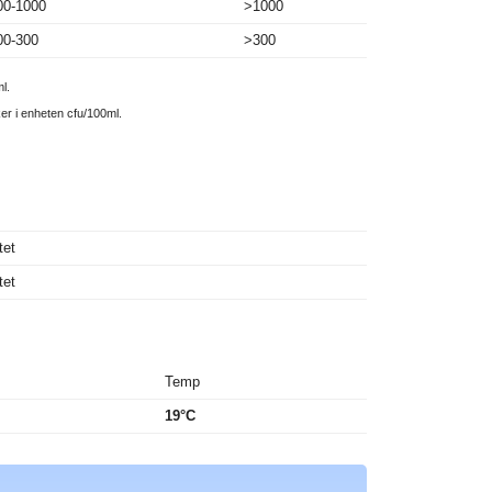
00-1000
>1000
00-300
>300
l.
ker i enheten cfu/100ml.
tet
tet
Temp
19°C