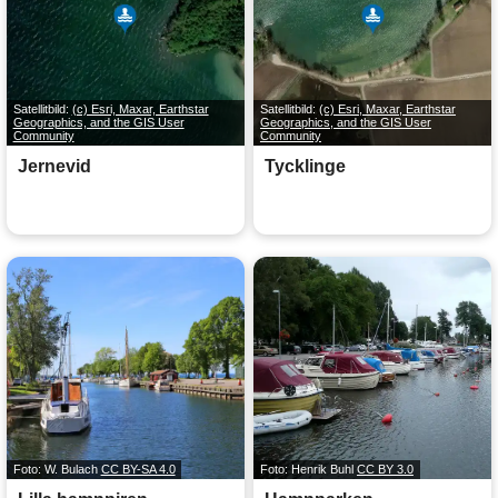
Satellitbild:
(c) Esri, Maxar, Earthstar
Satellitbild:
(c) Esri, Maxar, Earthstar
Geographics, and the GIS User
Geographics, and the GIS User
Community
Community
Jernevid
Tycklinge
Foto: W. Bulach
CC BY-SA 4.0
Foto: Henrik Buhl
CC BY 3.0