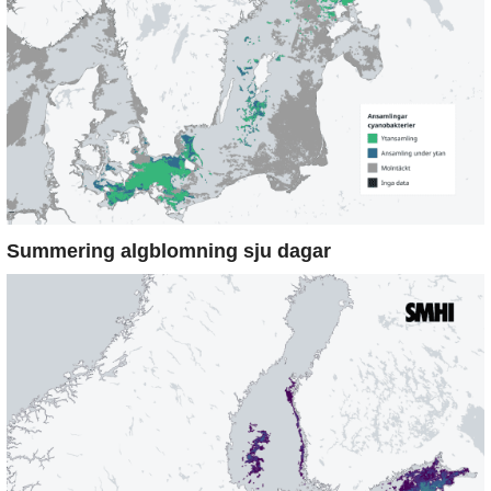
Summering algblomning sju dagar