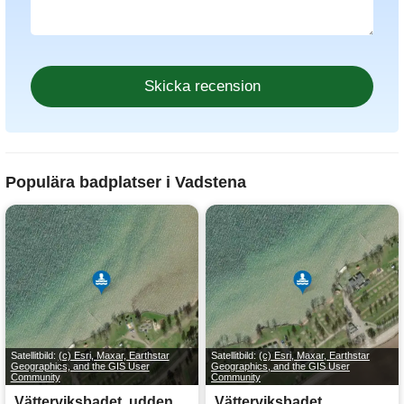
Populära badplatser i Vadstena
Satellitbild:
(c) Esri, Maxar, Earthstar
Satellitbild:
(c) Esri, Maxar, Earthstar
Geographics, and the GIS User
Geographics, and the GIS User
Community
Community
Vätterviksbadet, udden
Vätterviksbadet