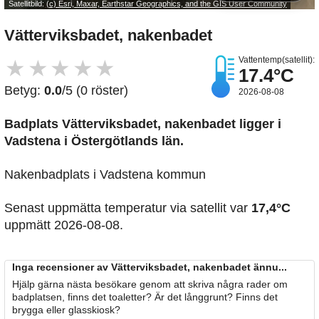
Satellitbild:
(c) Esri, Maxar, Earthstar Geographics, and the GIS User Community
Vätterviksbadet, nakenbadet
Vattentemp(satellit):
★
★
★
★
★
17.4°C
Betyg:
0.0
/5 (0 röster)
2026-08-08
Badplats Vätterviksbadet, nakenbadet
ligger i
Vadstena i Östergötlands län.
Nakenbadplats i Vadstena kommun
Senast uppmätta temperatur via satellit var
17,4°C
uppmätt 2026-08-08.
Inga recensioner av Vätterviksbadet, nakenbadet ännu...
Hjälp gärna nästa besökare genom att skriva några rader om
badplatsen, finns det toaletter? Är det långgrunt? Finns det
brygga eller glasskiosk?