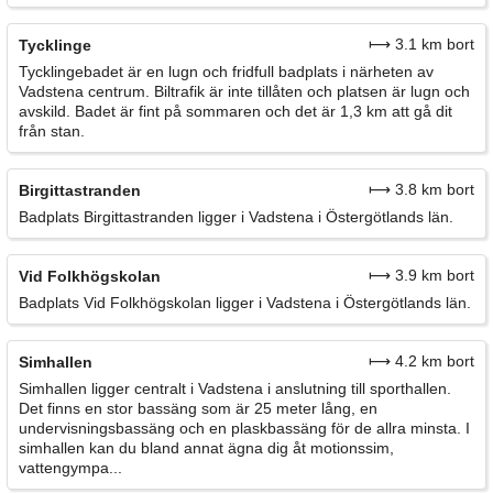
⟼ 3.1 km bort
Tycklinge
Tycklingebadet är en lugn och fridfull badplats i närheten av
Vadstena centrum. Biltrafik är inte tillåten och platsen är lugn och
avskild. Badet är fint på sommaren och det är 1,3 km att gå dit
från stan.
⟼ 3.8 km bort
Birgittastranden
Badplats Birgittastranden ligger i Vadstena i Östergötlands län.
⟼ 3.9 km bort
Vid Folkhögskolan
Badplats Vid Folkhögskolan ligger i Vadstena i Östergötlands län.
⟼ 4.2 km bort
Simhallen
Simhallen ligger centralt i Vadstena i anslutning till sporthallen.
Det finns en stor bassäng som är 25 meter lång, en
undervisningsbassäng och en plaskbassäng för de allra minsta. I
simhallen kan du bland annat ägna dig åt motionssim,
vattengympa...