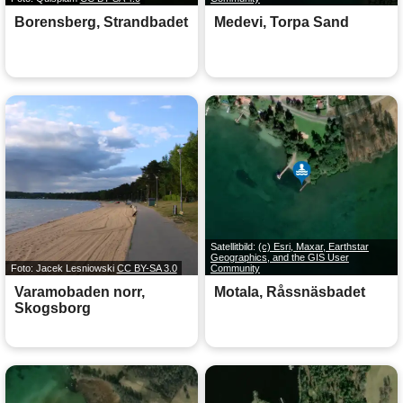
Borensberg, Strandbadet
Medevi, Torpa Sand
Satellitbild:
(c) Esri, Maxar, Earthstar
Geographics, and the GIS User
Foto: Jacek Lesniowski
CC BY-SA 3.0
Community
Varamobaden norr,
Motala, Råssnäsbadet
Skogsborg