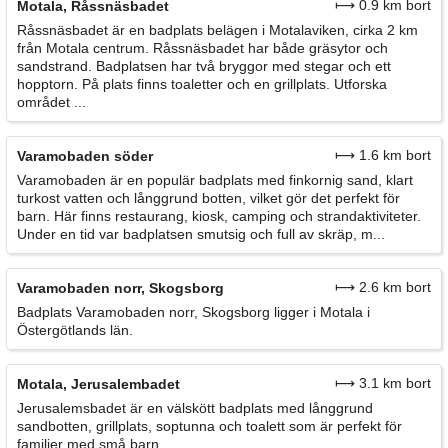
⟼ 0.9 km bort
Motala, Råssnäsbadet
Råssnäsbadet är en badplats belägen i Motalaviken, cirka 2 km
från Motala centrum. Råssnäsbadet har både gräsytor och
sandstrand. Badplatsen har två bryggor med stegar och ett
hopptorn. På plats finns toaletter och en grillplats. Utforska
området ...
⟼ 1.6 km bort
Varamobaden söder
Varamobaden är en populär badplats med finkornig sand, klart
turkost vatten och långgrund botten, vilket gör det perfekt för
barn. Här finns restaurang, kiosk, camping och strandaktiviteter.
Under en tid var badplatsen smutsig och full av skräp, m...
⟼ 2.6 km bort
Varamobaden norr, Skogsborg
Badplats Varamobaden norr, Skogsborg ligger i Motala i
Östergötlands län.
⟼ 3.1 km bort
Motala, Jerusalembadet
Jerusalemsbadet är en välskött badplats med långgrund
sandbotten, grillplats, soptunna och toalett som är perfekt för
familjer med små barn.