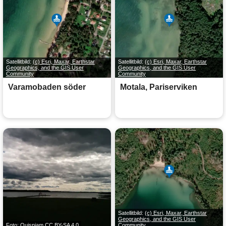
Satellitbild:
(c) Esri, Maxar, Earthstar
Satellitbild:
(c) Esri, Maxar, Earthstar
Geographics, and the GIS User
Geographics, and the GIS User
Community
Community
Varamobaden söder
Motala, Pariserviken
Satellitbild:
(c) Esri, Maxar, Earthstar
Geographics, and the GIS User
Foto: Quispiam
CC BY-SA 4.0
Community