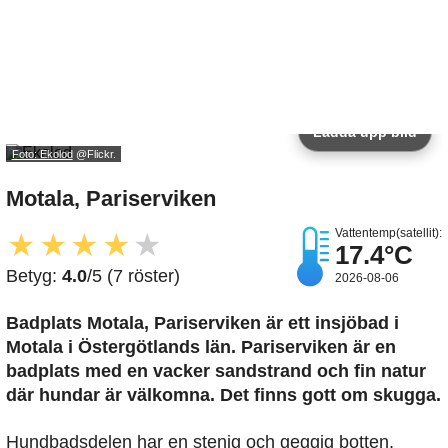
Ladda upp bild
Foto: Ekolod
@Flickr.
Motala, Pariserviken
Vattentemp(satellit):
★
★
★
★
★
17.4°C
Betyg:
4.0
/5 (7 röster)
2026-08-06
Badplats Motala, Pariserviken är ett insjöbad i
Motala i Östergötlands län. Pariserviken är en
badplats med en vacker sandstrand och fin natur
där hundar är välkomna. Det finns gott om skugga.
Hundbadsdelen har en stenig och geggig botten.