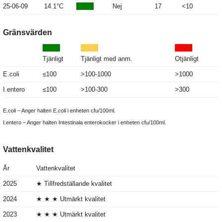
25-06-09
14.1°C
Nej
17
<10
Gränsvärden
Tjänligt
Tjänligt med anm.
Otjänligt
E.coli
≤100
>100-1000
>1000
I.entero
≤100
>100-300
>300
E.coli – Anger halten E.coli i enheten cfu/100ml.
I.entero – Anger halten Intestinala enterokocker i enheten cfu/100ml.
Vattenkvalitet
År
Vattenkvalitet
2025
★ Tillfredställande kvalitet
2024
★ ★ ★ Utmärkt kvalitet
2023
★ ★ ★ Utmärkt kvalitet