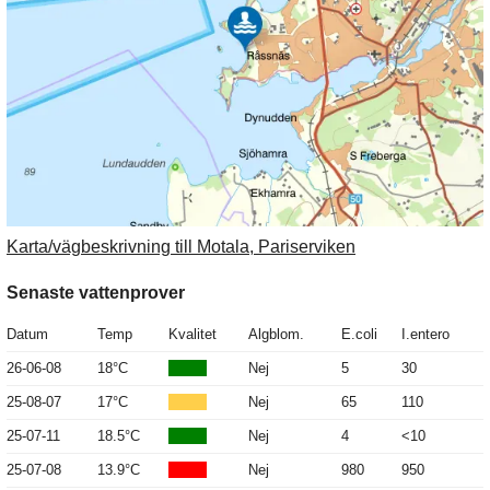
Karta/vägbeskrivning till Motala, Pariserviken
Senaste vattenprover
Datum
Temp
Kvalitet
Algblom.
E.coli
I.entero
26-06-08
18°C
Nej
5
30
25-08-07
17°C
Nej
65
110
25-07-11
18.5°C
Nej
4
<10
25-07-08
13.9°C
Nej
980
950