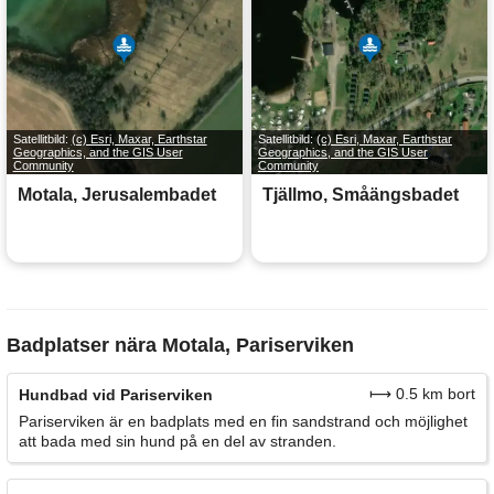
Satellitbild:
(c) Esri, Maxar, Earthstar
Satellitbild:
(c) Esri, Maxar, Earthstar
Geographics, and the GIS User
Geographics, and the GIS User
Community
Community
Motala, Jerusalembadet
Tjällmo, Småängsbadet
Badplatser nära Motala, Pariserviken
⟼ 0.5 km bort
Hundbad vid Pariserviken
Pariserviken är en badplats med en fin sandstrand och möjlighet
att bada med sin hund på en del av stranden.