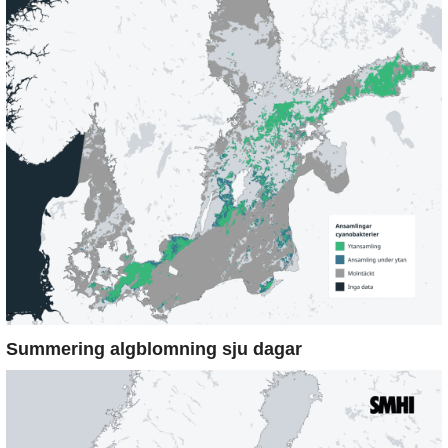
Summering algblomning sju dagar