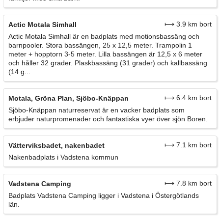
⟼ 3.9 km bort
Actic Motala Simhall
Actic Motala Simhall är en badplats med motionsbassäng och
barnpooler. Stora bassängen, 25 x 12,5 meter. Trampolin 1
meter + hopptorn 3-5 meter. Lilla bassängen är 12,5 x 6 meter
och håller 32 grader. Plaskbassäng (31 grader) och kallbassäng
(14 g...
⟼ 6.4 km bort
Motala, Gröna Plan, Sjöbo-Knäppan
Sjöbo-Knäppan naturreservat är en vacker badplats som
erbjuder naturpromenader och fantastiska vyer över sjön Boren.
⟼ 7.1 km bort
Vätterviksbadet, nakenbadet
Nakenbadplats i Vadstena kommun
⟼ 7.8 km bort
Vadstena Camping
Badplats Vadstena Camping ligger i Vadstena i Östergötlands
län.