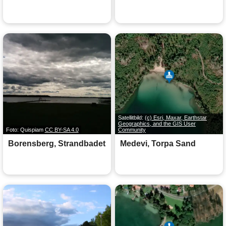
Satellitbild:
(c) Esri, Maxar, Earthstar
Geographics, and the GIS User
Foto: Quispiam
CC BY-SA 4.0
Community
Borensberg, Strandbadet
Medevi, Torpa Sand