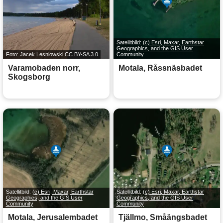
Satellitbild:
(c) Esri, Maxar, Earthstar
Geographics, and the GIS User
Foto: Jacek Lesniowski
CC BY-SA 3.0
Community
Varamobaden norr,
Motala, Råssnäsbadet
Skogsborg
Satellitbild:
(c) Esri, Maxar, Earthstar
Satellitbild:
(c) Esri, Maxar, Earthstar
Geographics, and the GIS User
Geographics, and the GIS User
Community
Community
Motala, Jerusalembadet
Tjällmo, Småängsbadet