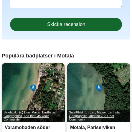
Populära badplatser i Motala
Satellitbild:
(c) Esri, Maxar, Earthstar
Satellitbild:
(c) Esri, Maxar, Earthstar
Geographics, and the GIS User
Geographics, and the GIS User
Community
Community
Varamobaden söder
Motala, Pariserviken