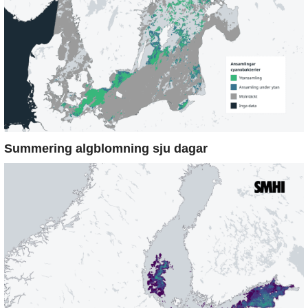
Summering algblomning sju dagar