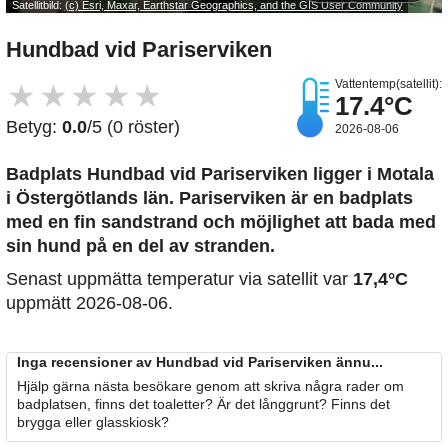
Satellitbild:
(c) Esri, Maxar, Earthstar Geographics, and the GIS User Community
Hundbad vid Pariserviken
Vattentemp(satellit):
★
★
★
★
★
17.4°C
Betyg:
0.0
/5 (0 röster)
2026-08-06
Badplats Hundbad vid Pariserviken
ligger i Motala
i Östergötlands län. Pariserviken är en badplats
med en fin sandstrand och möjlighet att bada med
sin hund på en del av stranden.
Senast uppmätta temperatur via satellit var
17,4°C
uppmätt 2026-08-06.
Inga recensioner av Hundbad vid Pariserviken ännu...
Hjälp gärna nästa besökare genom att skriva några rader om
badplatsen, finns det toaletter? Är det långgrunt? Finns det
brygga eller glasskiosk?