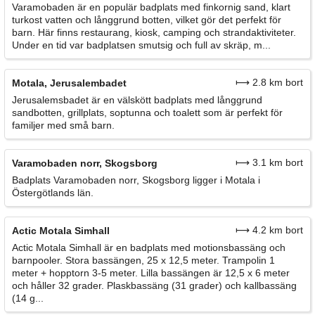
Varamobaden är en populär badplats med finkornig sand, klart
turkost vatten och långgrund botten, vilket gör det perfekt för
barn. Här finns restaurang, kiosk, camping och strandaktiviteter.
Under en tid var badplatsen smutsig och full av skräp, m...
⟼ 2.8 km bort
Motala, Jerusalembadet
Jerusalemsbadet är en välskött badplats med långgrund
sandbotten, grillplats, soptunna och toalett som är perfekt för
familjer med små barn.
⟼ 3.1 km bort
Varamobaden norr, Skogsborg
Badplats Varamobaden norr, Skogsborg ligger i Motala i
Östergötlands län.
⟼ 4.2 km bort
Actic Motala Simhall
Actic Motala Simhall är en badplats med motionsbassäng och
barnpooler. Stora bassängen, 25 x 12,5 meter. Trampolin 1
meter + hopptorn 3-5 meter. Lilla bassängen är 12,5 x 6 meter
och håller 32 grader. Plaskbassäng (31 grader) och kallbassäng
(14 g...