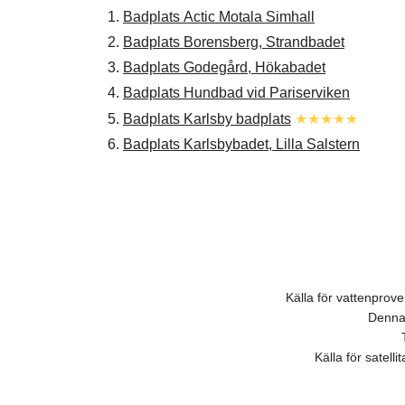
1.
Badplats Actic Motala Simhall
2.
Badplats Borensberg, Strandbadet
3.
Badplats Godegård, Hökabadet
4.
Badplats Hundbad vid Pariserviken
5.
Badplats Karlsby badplats
★★★★★
6.
Badplats Karlsbybadet, Lilla Salstern
Källa för vattenpro
Denna 
Källa för satell