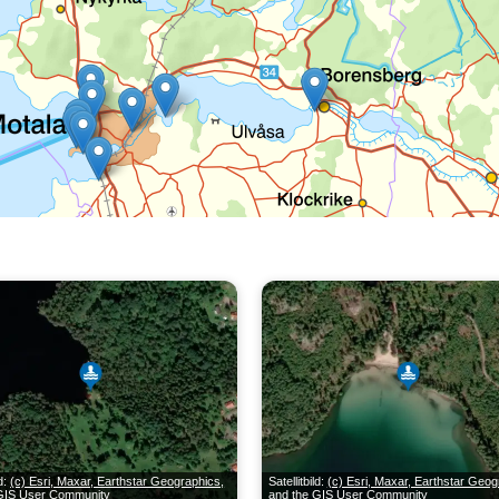
ld:
(c) Esri, Maxar, Earthstar Geographics,
Satellitbild:
(c) Esri, Maxar, Earthstar Geog
 GIS User Community
and the GIS User Community