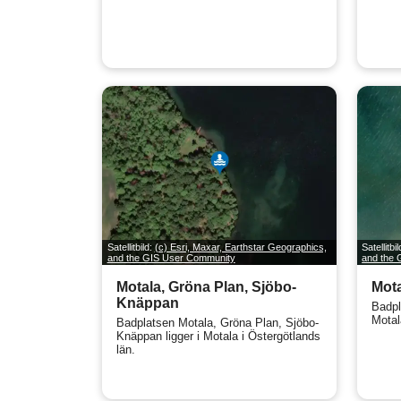
Satellitbild:
(c) Esri, Maxar, Earthstar Geographics,
Satellitbi
and the GIS User Community
and the
Motala, Gröna Plan, Sjöbo-
Mota
Knäppan
Badpl
Motal
Badplatsen Motala, Gröna Plan, Sjöbo-
Knäppan ligger i Motala i Östergötlands
län.