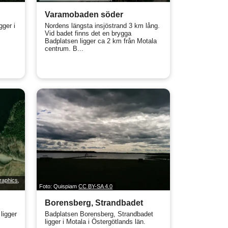
Varamobaden söder
gger i
Nordens längsta insjöstrand 3 km lång.
Vid badet finns det en brygga
Badplatsen ligger ca 2 km från Motala
centrum. B...
raphics,
Foto: Quispiam
CC BY-SA 4.0
Borensberg, Strandbadet
ligger
Badplatsen Borensberg, Strandbadet
ligger i Motala i Östergötlands län.