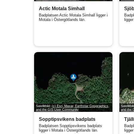
Actic Motala Simhall
Sjöb
Badplatsen Actic Motala Simhall ligger i
Badpl
Motala i Östergötlands län.
ligger
Satellitbild:
(c) Esri, Maxar, Earthstar Geographics,
Satellitbi
and the GIS User Community
and the
Sopptipsvikens badplats
Tjä
Badplatsen Sopptipsvikens badplats
Badpl
ligger i Motala i Östergötlands län.
ligger