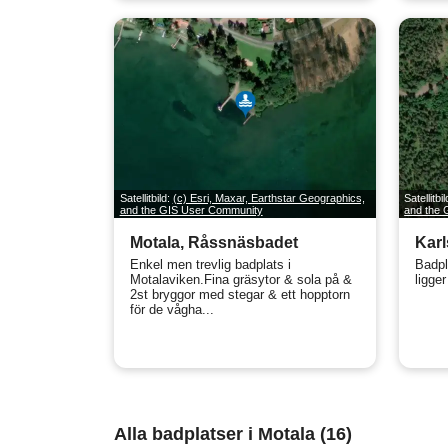
Satellitbild:
(c) Esri, Maxar, Earthstar Geographics,
Satellitbi
and the GIS User Community
and the
Motala, Råssnäsbadet
Karl
Enkel men trevlig badplats i
Badpl
Motalaviken.Fina gräsytor & sola på &
ligger
2st bryggor med stegar & ett hopptorn
för de vågha...
Alla badplatser i Motala (16)