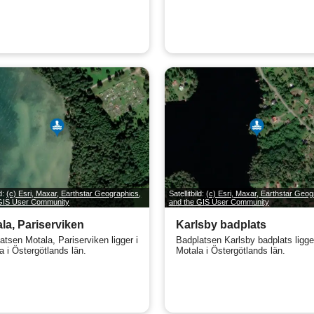
ld:
(c) Esri, Maxar, Earthstar Geographics,
Satellitbild:
(c) Esri, Maxar, Earthstar Geog
 GIS User Community
and the GIS User Community
la, Pariserviken
Karlsby badplats
atsen Motala, Pariserviken ligger i
Badplatsen Karlsby badplats ligger
a i Östergötlands län.
Motala i Östergötlands län.