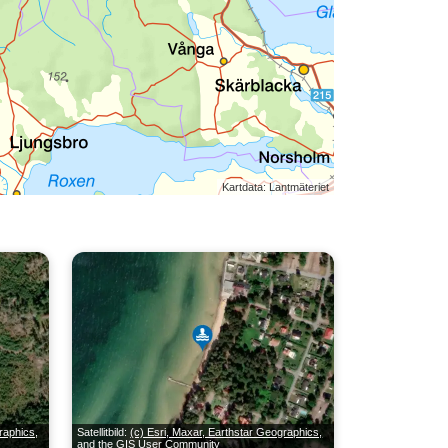
Kartdata: Lantmäteriet
raphics,
Satellitbild:
(c) Esri, Maxar, Earthstar Geographics,
and the GIS User Community