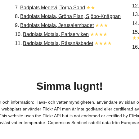
12
7.
Badplats Medevi, Torpa Sand
★★
13
8.
Badplats Motala, Gröna Plan, Sjöbo-Knäppan
14
9.
Badplats Motala, Jerusalembadet
★★★
15
10.
Badplats Motala, Pariserviken
★★★★
★
11.
Badplats Motala, Råssnäsbadet
★★★★
16
Simma lugnt!
ver och information: Havs- och vattenmyndigheten, användare av sidan
webbplats använder Flickr API men är inte godkänd eller certifierad av 
This website uses the Flickr API but is not endorsed or certified by Flickr
itavläst vattentemperatur: Copernicus Sentinel satellit data från Europ