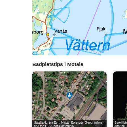
Badplatstips i Motala
Satellitbild:
(c) Esri, Maxar, Earthstar Geographics,
Satellitbi
and the GIS User Community
and the