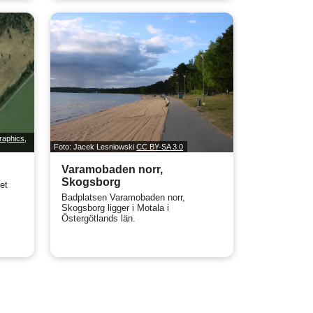
raphics,
Foto: Jacek Lesniowski
CC BY-SA 3.0
Varamobaden norr,
Skogsborg
et
.
Badplatsen Varamobaden norr,
Skogsborg ligger i Motala i
Östergötlands län.