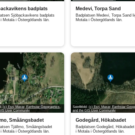
ackavikens badplats
Medevi, Torpa Sand
atsen Sjöbackavikens badplats
Badplatsen Medevi, Torpa Sand li
 i Motala i Östergötlands län.
Motala i Östergötlands län.
ld:
(c) Esri, Maxar, Earthstar Geographics,
Satellitbild:
(c) Esri, Maxar, Earthstar Geog
 GIS User Community
and the GIS User Community
llmo, Småängsbadet
Godegård, Hökabadet
atsen Tjällmo, Småängsbadet
Badplatsen Godegård, Hökabadet 
 i Motala i Östergötlands län.
i Motala i Östergötlands län.