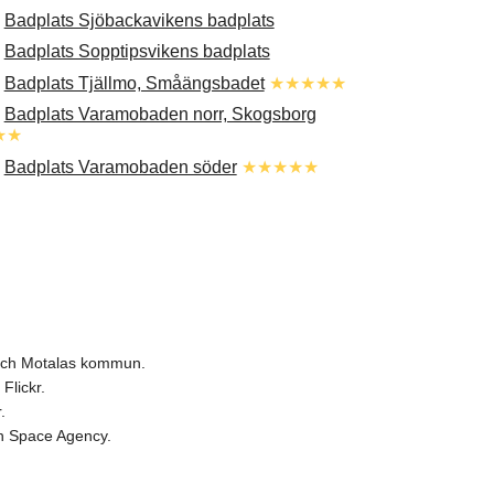
.
Badplats Sjöbackavikens badplats
.
Badplats Sopptipsvikens badplats
.
Badplats Tjällmo, Småängsbadet
★★★★★
.
Badplats Varamobaden norr, Skogsborg
★★
.
Badplats Varamobaden söder
★★★★★
 och Motalas kommun.
Flickr.
.
ean Space Agency.