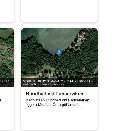
raphics,
Satellitbild:
(c) Esri, Maxar, Earthstar Geographics,
and the GIS User Community
Hundbad vid Pariserviken
 i
Badplatsen Hundbad vid Pariserviken
ligger i Motala i Östergötlands län.