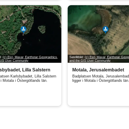
ld:
(c) Esri, Maxar, Earthstar Geographics,
Satellitbild:
(c) Esri, Maxar, Earthstar Geog
 GIS User Community
and the GIS User Community
sbybadet, Lilla Salstern
Motala, Jerusalembadet
atsen Karlsbybadet, Lilla Salstern
Badplatsen Motala, Jerusalembad
 i Motala i Östergötlands län.
ligger i Motala i Östergötlands län