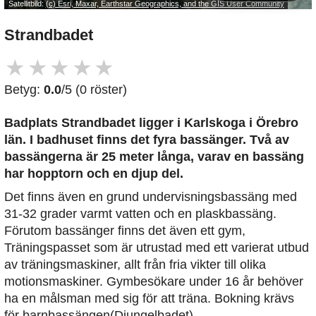
Satellitbild:
(c) Esri, Maxar, Earthstar Geographics, and the GIS User Community
Strandbadet
★
★
★
★
★
Betyg:
0.0
/5 (0 röster)
Badplats Strandbadet
ligger i Karlskoga i Örebro
län. I badhuset finns det fyra bassänger. Två av
bassängerna är 25 meter långa, varav en bassäng
har hopptorn och en djup del.
Det finns även en grund undervisningsbassäng med
31-32 grader varmt vatten och en plaskbassäng.
Förutom bassänger finns det även ett gym,
Träningspasset som är utrustad med ett varierat utbud
av träningsmaskiner, allt från fria vikter till olika
motionsmaskiner. Gymbesökare under 16 år behöver
ha en målsman med sig för att träna. Bokning krävs
för barnbassängen(Djungelbadet).