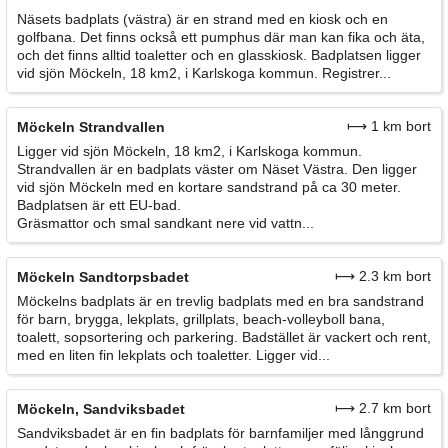
Näsets badplats (västra) är en strand med en kiosk och en
golfbana. Det finns också ett pumphus där man kan fika och äta,
och det finns alltid toaletter och en glasskiosk. Badplatsen ligger
vid sjön Möckeln, 18 km2, i Karlskoga kommun. Registrer...
⟼ 1 km bort
Möckeln Strandvallen
Ligger vid sjön Möckeln, 18 km2, i Karlskoga kommun.
Strandvallen är en badplats väster om Näset Västra. Den ligger
vid sjön Möckeln med en kortare sandstrand på ca 30 meter.
Badplatsen är ett EU-bad.
Gräsmattor och smal sandkant nere vid vattn...
⟼ 2.3 km bort
Möckeln Sandtorpsbadet
Möckelns badplats är en trevlig badplats med en bra sandstrand
för barn, brygga, lekplats, grillplats, beach-volleyboll bana,
toalett, sopsortering och parkering. Badstället är vackert och rent,
med en liten fin lekplats och toaletter. Ligger vid...
⟼ 2.7 km bort
Möckeln, Sandviksbadet
Sandviksbadet är en fin badplats för barnfamiljer med långgrund