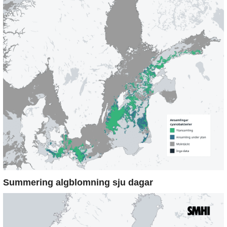
Summering algblomning sju dagar