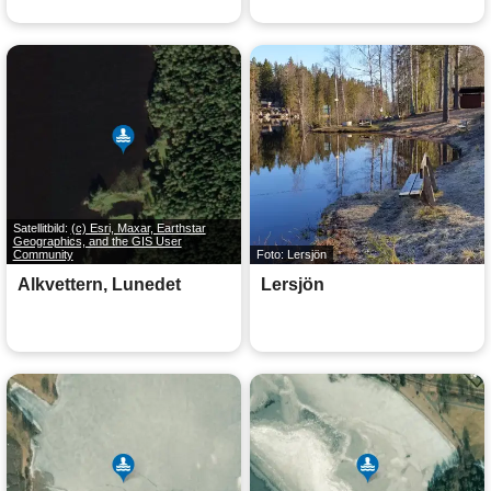
Satellitbild:
(c) Esri, Maxar, Earthstar
Geographics, and the GIS User
Community
Foto: Lersjön
Alkvettern, Lunedet
Lersjön