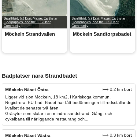
Satellitbild:
(c) Esri, Maxar, Earthstar
Satellitbild:
(c) Esri, Maxar, Earthstar
Geographics, and the GIS User
Geographics, and the GIS User
Community
Community
Möckeln Strandvallen
Möckeln Sandtorpsbadet
Badplatser nära Strandbadet
⟼ 0.2 km bort
Möckeln Näset Östra
Ligger vid sjön Möckeln, 18 km2, i Karlskoga kommun.
Registrerat EU-bad. Badet har fått bedömningen tillfredsställande
kvalitet de senaste två åren.
Gräsytor som slutar i en mindre sandstrand. Gång- och
cykelbana till närliggande restaurang och...
⟼ 0.3 km bort
Möckeln Näset Västra