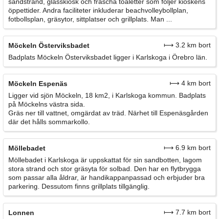
sandstrand, glasskiosk och fräscha toaletter som följer kioskens
öppettider. Andra faciliteter inkluderar beachvolleybollplan,
fotbollsplan, gräsytor, sittplatser och grillplats. Man ...
⟼ 3.2 km bort
Möckeln Österviksbadet
Badplats Möckeln Österviksbadet ligger i Karlskoga i Örebro län.
⟼ 4 km bort
Möckeln Espenäs
Ligger vid sjön Möckeln, 18 km2, i Karlskoga kommun. Badplats
på Möckelns västra sida.
Gräs ner till vattnet, omgärdat av träd. Närhet till Espenäsgården
där det hålls sommarkollo.
⟼ 6.9 km bort
Möllebadet
Möllebadet i Karlskoga är uppskattat för sin sandbotten, lagom
stora strand och stor gräsyta för solbad. Den har en flytbrygga
som passar alla åldrar, är handikappanpassad och erbjuder bra
parkering. Dessutom finns grillplats tillgänglig.
⟼ 7.7 km bort
Lonnen