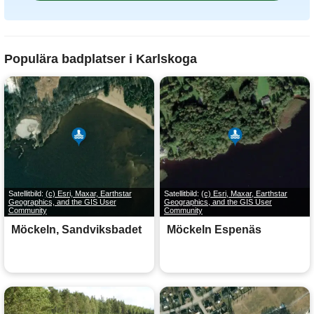
Populära badplatser i Karlskoga
Satellitbild:
(c) Esri, Maxar, Earthstar
Satellitbild:
(c) Esri, Maxar, Earthstar
Geographics, and the GIS User
Geographics, and the GIS User
Community
Community
Möckeln, Sandviksbadet
Möckeln Espenäs