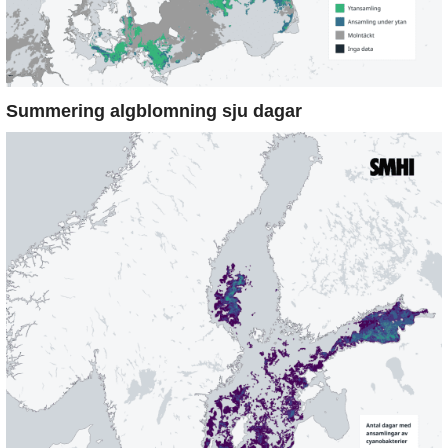
Summering algblomning sju dagar