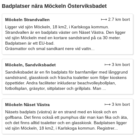
Badplatser nära Möckeln Österviksbadet
⟼ 2.7 km bort
Möckeln Strandvallen
Ligger vid sjön Möckeln, 18 km2, i Karlskoga kommun.
Strandvallen är en badplats väster om Näset Västra. Den ligger
vid sjön Möckeln med en kortare sandstrand på ca 30 meter.
Badplatsen är ett EU-bad.
Gräsmattor och smal sandkant nere vid vattn...
⟼ 3 km bort
Möckeln, Sandviksbadet
Sandviksbadet är en fin badplats för barnfamiljer med långgrund
sandstrand, glasskiosk och fräscha toaletter som följer kioskens
öppettider. Andra faciliteter inkluderar beachvolleybollplan,
fotbollsplan, gräsytor, sittplatser och grillplats. Man ...
⟼ 3 km bort
Möckeln Näset Västra
Näsets badplats (västra) är en strand med en kiosk och en
golfbana. Det finns också ett pumphus där man kan fika och äta,
och det finns alltid toaletter och en glasskiosk. Badplatsen ligger
vid sjön Möckeln, 18 km2, i Karlskoga kommun. Registrer...