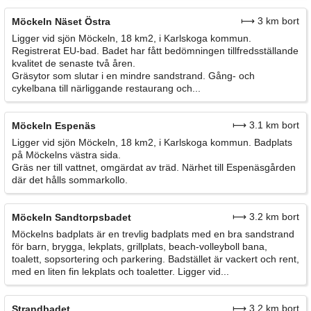
⟼ 3 km bort
Möckeln Näset Östra
Ligger vid sjön Möckeln, 18 km2, i Karlskoga kommun.
Registrerat EU-bad. Badet har fått bedömningen tillfredsställande
kvalitet de senaste två åren.
Gräsytor som slutar i en mindre sandstrand. Gång- och
cykelbana till närliggande restaurang och...
⟼ 3.1 km bort
Möckeln Espenäs
Ligger vid sjön Möckeln, 18 km2, i Karlskoga kommun. Badplats
på Möckelns västra sida.
Gräs ner till vattnet, omgärdat av träd. Närhet till Espenäsgården
där det hålls sommarkollo.
⟼ 3.2 km bort
Möckeln Sandtorpsbadet
Möckelns badplats är en trevlig badplats med en bra sandstrand
för barn, brygga, lekplats, grillplats, beach-volleyboll bana,
toalett, sopsortering och parkering. Badstället är vackert och rent,
med en liten fin lekplats och toaletter. Ligger vid...
⟼ 3.2 km bort
Strandbadet