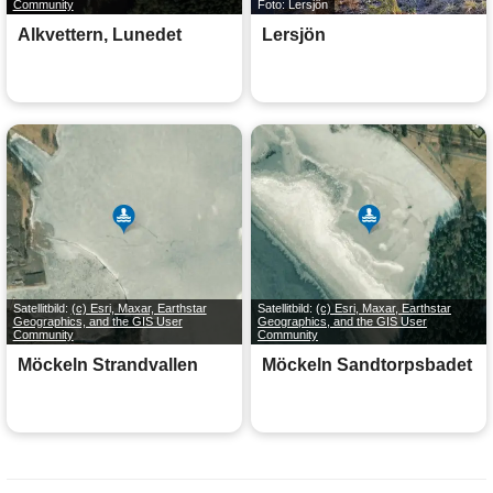
Community
Foto: Lersjön
Alkvettern, Lunedet
Lersjön
Satellitbild:
(c) Esri, Maxar, Earthstar
Satellitbild:
(c) Esri, Maxar, Earthstar
Geographics, and the GIS User
Geographics, and the GIS User
Community
Community
Möckeln Strandvallen
Möckeln Sandtorpsbadet