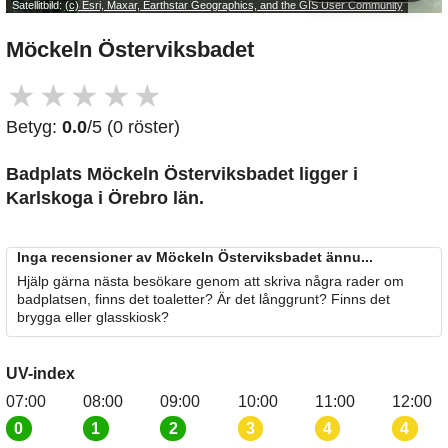
Satellitbild:
(c) Esri, Maxar, Earthstar Geographics, and the GIS User Community
Möckeln Österviksbadet
★
★
★
★
★
Betyg:
0.0
/5 (0 röster)
Badplats Möckeln Österviksbadet
ligger i
Karlskoga i Örebro län.
Inga recensioner av Möckeln Österviksbadet ännu...
Hjälp gärna nästa besökare genom att skriva några rader om
badplatsen, finns det toaletter? Är det långgrunt? Finns det
brygga eller glasskiosk?
UV-index
07:00
08:00
09:00
10:00
11:00
12:00
0
1
2
3
4
4