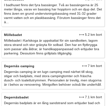
I badhuset finns det fyra bassänger. Två av bassängerna är 25
meter långa, varav en bassäng har hopptorn och en djup del. Det
finns även en grund undervisningsbassäng med 31-32 grader
varmt vatten och en plaskbassäng. Förutom bassänger finns det
ä...
⟼ 5.2 km bort
Möllebadet
Möllebadet i Karlskoga är uppskattat för sin sandbotten, lagom
stora strand och stor gräsyta för solbad. Den har en flytbrygga
som passar alla åldrar, är handikappanpassad och erbjuder bra
parkering. Dessutom finns grillplats tillgänglig.
⟼ 7 km bort
Degernäs camping
Degernäs camping är en lugn camping med närhet till skog,
stigar och badplats, med stora campingtomter och fräscha
dusch- och toalettutrymmen. Personalen är trevlig, men stugorna
är i behov av renovering. Minigolfen behöver också lite underhåll.
⟼ 7.1 km bort
Degernäsbadet
Degernäs badplats är en lång sandstrand som erbjuder bad och