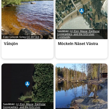
Satellitbild:
(c) Esri, Maxar, Earthstar
Geographics, and the GIS User
Foto: Leszek Szleg
CC BY 3.0
Community
Våtsjön
Möckeln Näset Västra
Satellitbild:
(c) Esri, Maxar, Earthstar
Geographics, and the GIS User