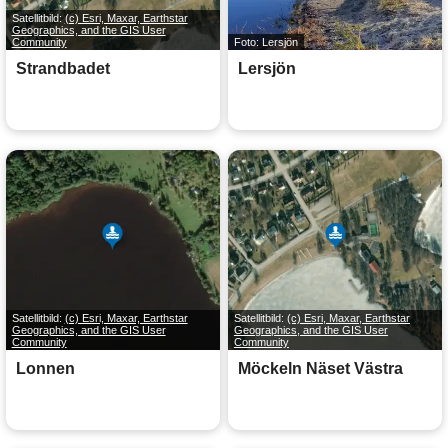
Satellitbild:
(c) Esri, Maxar, Earthstar
Geographics, and the GIS User
Community
Foto: Lersjön
Strandbadet
Lersjön
Satellitbild:
(c) Esri, Maxar, Earthstar
Satellitbild:
(c) Esri, Maxar, Earthstar
Geographics, and the GIS User
Geographics, and the GIS User
Community
Community
Lonnen
Möckeln Näset Västra