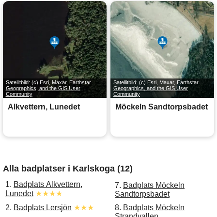
Satellitbild:
(c) Esri, Maxar, Earthstar
Satellitbild:
(c) Esri, Maxar, Earthstar
Geographics, and the GIS User
Geographics, and the GIS User
Community
Community
Alkvettern, Lunedet
Möckeln Sandtorpsbadet
Alla badplatser i Karlskoga (12)
1.
Badplats Alkvettern,
7.
Badplats Möckeln
Lunedet
★★★★
Sandtorpsbadet
2.
Badplats Lersjön
★★★
8.
Badplats Möckeln
Strandvallen