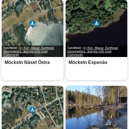
Satellitbild:
(c) Esri, Maxar, Earthstar
Satellitbild:
(c) Esri, Maxar, Earthstar
Geographics, and the GIS User
Geographics, and the GIS User
Community
Community
Möckeln Näset Östra
Möckeln Espenäs