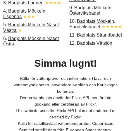
3.
Badplats Lonnen
★★★★
9.
Badplats Möckeln
4.
Badplats Möckeln
Österviksbadet
Espenäs
★★★
10.
Badplats Möckeln,
5.
Badplats Möckeln Näset
Sandviksbadet
★★★★★
Västra
★
11.
Badplats Strandbadet
6.
Badplats Möckeln Näset
12.
Badplats Våtsjön
Östra
Simma lugnt!
Källa för vattenprover och information: Havs- och
vattenmyndigheten, användare av sidan och Karlskogas
kommun.
Denna webbplats använder Flickr API men är inte
godkänd eller certifierad av Flickr.
This website uses the Flickr API but is not endorsed or
certified by Flickr.
Källa för satellitavläst vattentemperatur: Copernicus
Sentinel satellit data från European Space Agency.