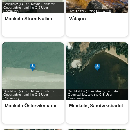
Satellitbild:
(c) Esri, Maxar, Earthstar
Geographics, and the GIS User
Community
Foto: Leszek Szleg
CC BY 3.0
Möckeln Strandvallen
Våtsjön
Satellitbild:
(c) Esri, Maxar, Earthstar
Satellitbild:
(c) Esri, Maxar, Earthstar
Geographics, and the GIS User
Geographics, and the GIS User
Community
Community
Möckeln Österviksbadet
Möckeln, Sandviksbadet