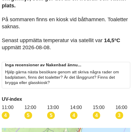
plats.
På sommaren finns en kiosk vid båthamnen. Toaletter
saknas.
Senast uppmätta temperatur via satellit var
14,5°C
uppmätt 2026-08-08.
Inga recensioner av Nakenbad ännu...
Hjälp gärna nästa besökare genom att skriva några rader om
badplatsen, finns det toaletter? Är det långgrunt? Finns det
brygga eller glasskiosk?
UV-index
11:00
12:00
13:00
14:00
15:00
16:00
4
5
5
4
4
3