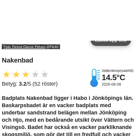
Ladda upp bild
Foto: Flicker Classic Person
@Flickr.
Nakenbad
Vattentemp(satellit):
★
★
★
★
★
14.5°C
Betyg:
3.2
/5 (52 röster)
2026-08-08
Badplats Nakenbad
ligger i Habo i Jönköpings län.
Baskarpsbadet är en vacker badplats med
underbar sandstrand belägen mellan Jönköping
och Hjo, med en bedårande utsikt över Vättern och
Visingsö. Badet har också en vacker parkliknande
skogsmiljö, som gör det till en fredfull och vacker