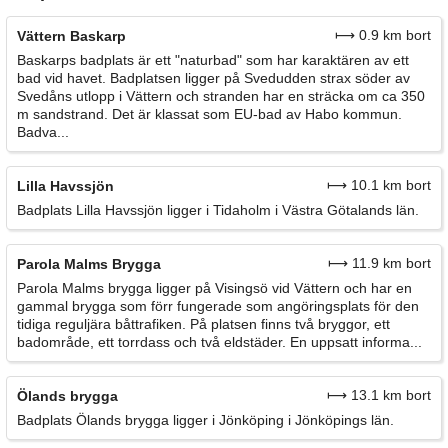
⟼ 0.9 km bort
Vättern Baskarp
Baskarps badplats är ett "naturbad" som har karaktären av ett
bad vid havet. Badplatsen ligger på Svedudden strax söder av
Svedåns utlopp i Vättern och stranden har en sträcka om ca 350
m sandstrand. Det är klassat som EU-bad av Habo kommun.
Badva...
⟼ 10.1 km bort
Lilla Havssjön
Badplats Lilla Havssjön ligger i Tidaholm i Västra Götalands län.
⟼ 11.9 km bort
Parola Malms Brygga
Parola Malms brygga ligger på Visingsö vid Vättern och har en
gammal brygga som förr fungerade som angöringsplats för den
tidiga reguljära båttrafiken. På platsen finns två bryggor, ett
badområde, ett torrdass och två eldstäder. En uppsatt informa...
⟼ 13.1 km bort
Ölands brygga
Badplats Ölands brygga ligger i Jönköping i Jönköpings län.