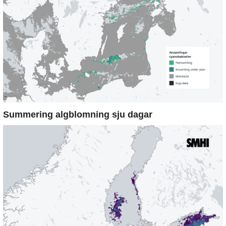
Summering algblomning sju dagar