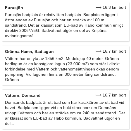
⟼ 16.3 km bort
Furusjön
Furusjös badplats är relativ liten badplats. Badplatsen ligger i
östra ändan av Furusjön och har en sträcka av 100 m
sandstrand. Det är klassat som EU-bad av Habo kommun enligt
direktiv 2006/7/EG. Badvattnet utgör en del av Knipåns
avrinningsområ...
⟼ 16.7 km bort
Gränna Hamn, Badlagun
Vättern har en yta av 1856 km2. Medeldjup 40 meter. Gränna
badlagun är en konstgjord lagun (23 000 m2) som står i direkt
förbindelse med Vättern och vattenomsättningen ökas genom
pumpning. Vid lagunen finns en 300 meter lång sandstrand.
Gränna ...
⟼ 16.7 km bort
Vättern, Domsand
Domsands badplats är ett bad som har karaktären av ett bad vid
havet. Badplatsen ligger vid en bukt strax norr om Domnåns
utlopp i Vättern och har en sträcka om ca 240 m sandstrand. Det
är klassat som EU-bad av Habo kommun. Badvattnet utgör en
del...