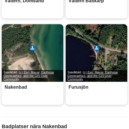
Vättern, Domsand
Vättern Baskarp
Satellitbild:
(c) Esri, Maxar, Earthstar
Satellitbild:
(c) Esri, Maxar, Earthstar
Geographics, and the GIS User
Geographics, and the GIS User
Community
Community
Nakenbad
Furusjön
Badplatser nära Nakenbad