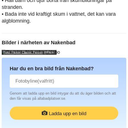
• Håll barn och djur borta från skumbildningar på
stranden.
• Bada inte vid kraftigt skum i vattnet, det kan vara
algblomning.
Bilder i närheten av
Nakenbad
Foto: Flicker Classic Person
@Flickr.
Har du en bra bild från Nakenbad?
Genom att ladda upp en bild intygar du att du äger bilden och att
den får visas på allabadplatser.se.
Ladda upp en bild