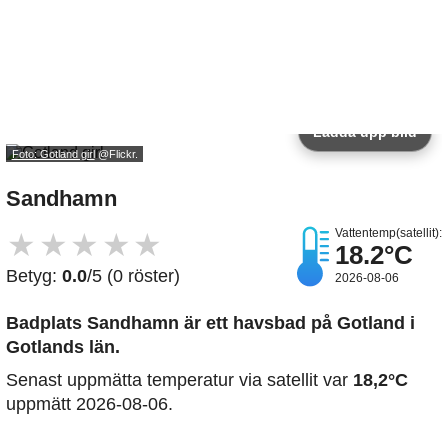
Ladda upp bild
Foto: Gotland girl
@Flickr.
Sandhamn
Vattentemp(satellit):
★
★
★
★
★
18.2°C
Betyg:
0.0
/5 (0 röster)
2026-08-06
Badplats Sandhamn är ett havsbad på Gotland i
Gotlands län.
Senast uppmätta temperatur via satellit var
18,2°C
uppmätt 2026-08-06.