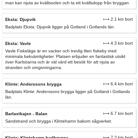
man kan njuta av kvällssolen och ta ett kvällsdopp från bryggan.
⟼ 2.1 km bort
Eksta: Djupvik
Badplats Eksta: Djupvik ligger på Gotland i Gotlands län.
⟼ 4.3 km bort
Eksta: Vavle
Vavle Fiskeläge är en vacker och trevlig liten fiskeby med
minimala bekvämligheter. Platsen erbjuder en fantastisk utsikt
över Karlsöarna och är väl värd ett besök för att njuta av
stranden och omgivningarna.
⟼ 6.4 km bort
Klinte: Anderssons brygga
Badplats Klinte: Anderssons brygga ligger på Gotland i Gotlands
län.
⟼ 6.7 km bort
Barlastkajen - Balan
Sandstrand och brygga i Klintehamn bakom sågverket.
⟼ 7.2 km bort
Klinte: Klintehamn badbrygga