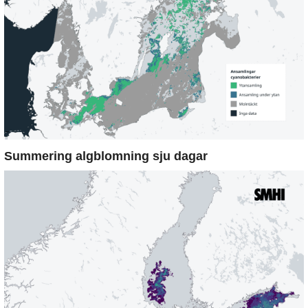
Summering algblomning sju dagar