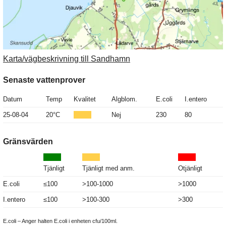
Karta/vägbeskrivning till Sandhamn
Senaste vattenprover
Datum
Temp
Kvalitet
Algblom.
E.coli
I.entero
25-08-04
20°C
Nej
230
80
Gränsvärden
Tjänligt
Tjänligt med anm.
Otjänligt
E.coli
≤100
>100-1000
>1000
I.entero
≤100
>100-300
>300
E.coli – Anger halten E.coli i enheten cfu/100ml.