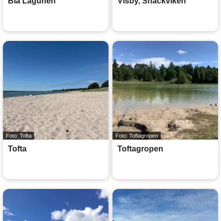
Blå Lagunen
Visby, Snäckviken
Foto: Tofta
Foto: Toftagropen
Tofta
Toftagropen