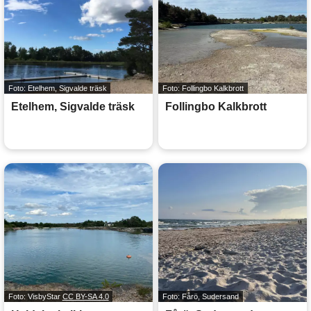
Foto: Etelhem, Sigvalde träsk
Foto: Follingbo Kalkbrott
Etelhem, Sigvalde träsk
Follingbo Kalkbrott
Foto: VisbyStar
CC BY-SA 4.0
Foto: Fårö, Sudersand