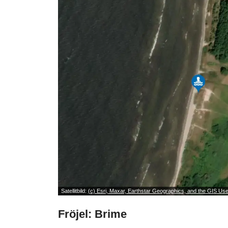
Satellitbild:
(c) Esri, Maxar, Earthstar Geographics, and the GIS U
Fröjel: Brime