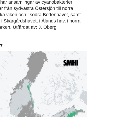
har ansamlingar av cyanobakterier
er från sydvästra Östersjön till norra
ska viken och i södra Bottenhavet, samt
, i Skärgårdshavet, i Ålands hav, i norra
rken. Utfärdat av: J. Öberg
07