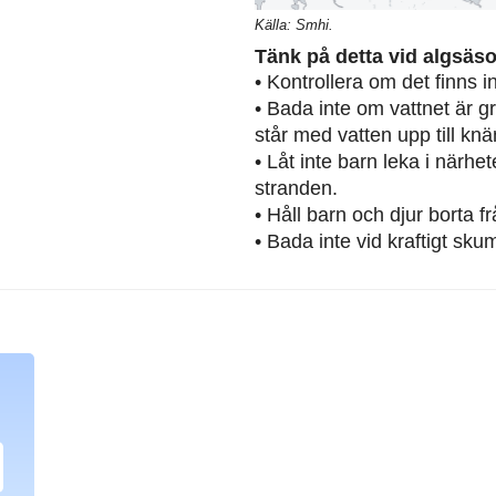
Källa: Smhi.
Tänk på detta vid algsäs
• Kontrollera om det finns 
• Bada inte om vattnet är g
står med vatten upp till knä
• Låt inte barn leka i närh
stranden.
• Håll barn och djur borta 
• Bada inte vid kraftigt sku