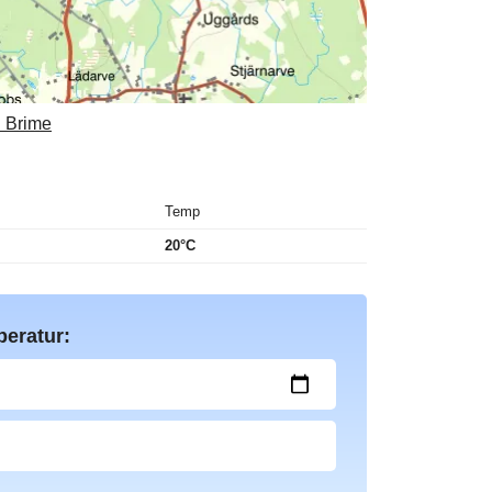
: Brime
Temp
20°C
peratur: