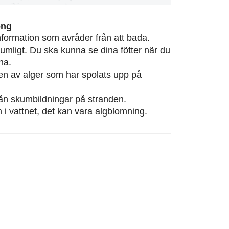
ong
information som avråder från att bada.
rumligt. Du ska kunna se dina fötter när du
na.
eten av alger som har spolats upp på
från skumbildningar på stranden.
m i vattnet, det kan vara algblomning.