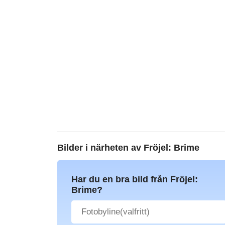
Bilder i närheten av
Fröjel: Brime
Har du en bra bild från Fröjel:
Brime?