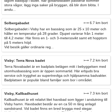
lagom baddjup i slutet. När gotlandsbåten passerar kommer
stora vågor, lägg inga saker på bryggan, då blir dom blöta. I
anslu...
⟼ 6.7 km bort
Solbergabadet
Solbergabadet i Visby har en bassäng som är 25 x 10 meter och
håller en temperatur på 28 grader. Djupet varierar från 1 meter
till 4,2 meter. Här finns en 1- och 3-meterssvikt samt ett hopptorn
på 5 meters höjd.
Vid besök gäller ordinarie reg...
⟼ 7.2 km bort
Visby: Terra Nova badet
Terra Novabadet är en badplats belägen mitt i bebyggelsen med
utomhusbassäng som är öppen sommartid. Här erbjuds bra
service och trygghet av supertrevliga och hjälpsamma badvakter.
Badplatsen är populär bland familjer som bor i området.
⟼ 7.3 km bort
Visby, Kallbadhuset
Kallbadhuset är ett relativt litet havsbad som ligger i anslutning till
Visby hamn. Havsbadet består av en ca 50 m lång anlagd
sandstrand. Vid badet finns en bred brygga med stegar.