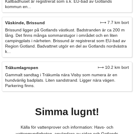
Kallbadhuset är registrerat som s.k. EU-bad av Gotlands
kommun en...
⟼ 7.7 km bort
Väskinde, Brissund
Brissund ligger på Gotlands västkust. Badstranden är ca 200 m
lång. Det finns många sommarstugor i området och en liten
campingplats i närheten. Brissund är registrerat som EU-bad av
Region Gotland. Badvattnet utgör en del av Gotlands nordvästra
k...
⟼ 10.2 km bort
Träkumlagropen
Gammalt sandtag i Träkumla nära Visby som numera är en
hundvänlig badplats. Liten sandstrand. Ligger nära vägen.
Parkering finns.
Simma lugnt!
Källa för vattenprover och information: Havs- och
vattenmyndigheten, användare av sidan och Gotlands