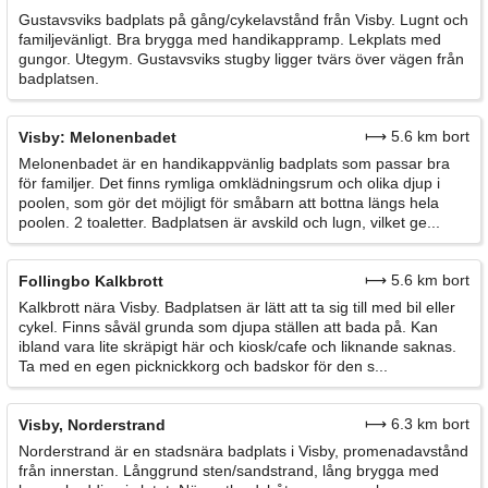
Gustavsviks badplats på gång/cykelavstånd från Visby. Lugnt och
familjevänligt. Bra brygga med handikappramp. Lekplats med
gungor. Utegym. Gustavsviks stugby ligger tvärs över vägen från
badplatsen.
⟼ 5.6 km bort
Visby: Melonenbadet
Melonenbadet är en handikappvänlig badplats som passar bra
för familjer. Det finns rymliga omklädningsrum och olika djup i
poolen, som gör det möjligt för småbarn att bottna längs hela
poolen. 2 toaletter. Badplatsen är avskild och lugn, vilket ge...
⟼ 5.6 km bort
Follingbo Kalkbrott
Kalkbrott nära Visby. Badplatsen är lätt att ta sig till med bil eller
cykel. Finns såväl grunda som djupa ställen att bada på. Kan
ibland vara lite skräpigt här och kiosk/cafe och liknande saknas.
Ta med en egen picknickkorg och badskor för den s...
⟼ 6.3 km bort
Visby, Norderstrand
Norderstrand är en stadsnära badplats i Visby, promenadavstånd
från innerstan. Långgrund sten/sandstrand, lång brygga med