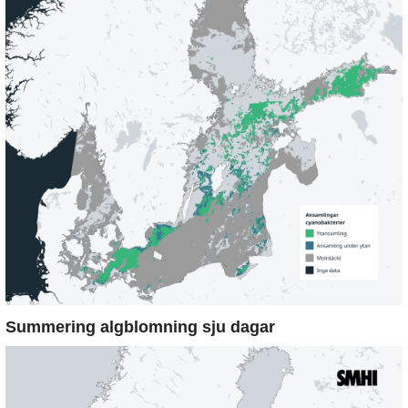
Summering algblomning sju dagar