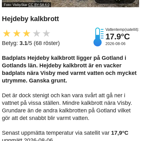
Foto: VisbyStar
CC BY-SA 4.0
Hejdeby kalkbrott
Vattentemp(satellit):
★
★
★
★
★
17.9°C
Betyg:
3.1
/5 (68 röster)
2026-08-06
Badplats Hejdeby kalkbrott
ligger på Gotland i
Gotlands län. Hejdeby kalkbrott är en vacker
badplats nära Visby med varmt vatten och mycket
utrymme. Ganska grunt.
Det är dock stenigt och kan vara svårt att gå ner i
vattnet på vissa ställen. Mindre kalkbrott nära Visby.
Grundare än de andra kalkbrotten på Gotland vilket
gör att det snabbt blir varmt vatten.
Senast uppmätta temperatur via satellit var
17,9°C
uppmätt 2026-08-06.