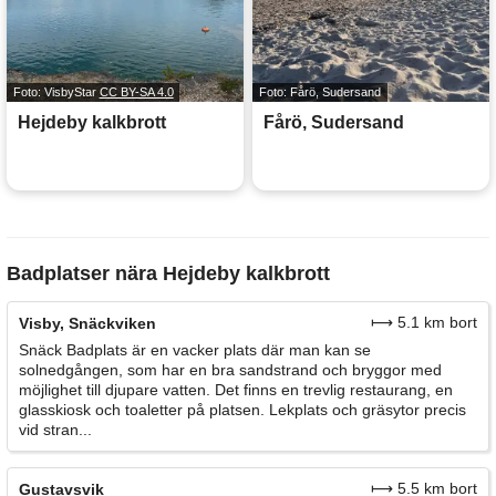
Foto: VisbyStar
CC BY-SA 4.0
Foto: Fårö, Sudersand
Hejdeby kalkbrott
Fårö, Sudersand
Badplatser nära Hejdeby kalkbrott
⟼ 5.1 km bort
Visby, Snäckviken
Snäck Badplats är en vacker plats där man kan se
solnedgången, som har en bra sandstrand och bryggor med
möjlighet till djupare vatten. Det finns en trevlig restaurang, en
glasskiosk och toaletter på platsen. Lekplats och gräsytor precis
vid stran...
⟼ 5.5 km bort
Gustavsvik