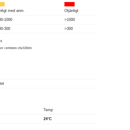
nligt med anm.
Otjänligt
00-1000
>1000
00-300
>300
l.
ker i enheten cfu/100ml.
tet
Temp
24°C