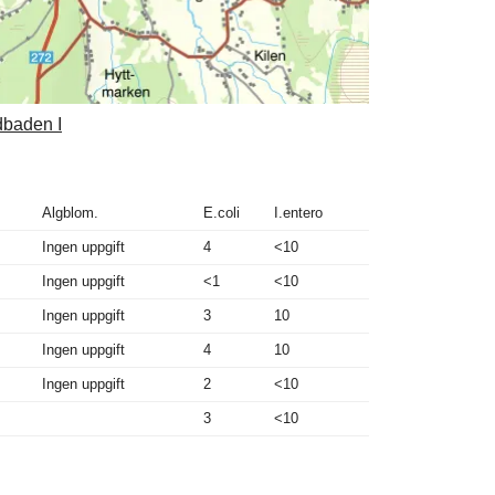
dbaden I
Algblom.
E.coli
I.entero
Ingen uppgift
4
<10
Ingen uppgift
<1
<10
Ingen uppgift
3
10
Ingen uppgift
4
10
Ingen uppgift
2
<10
3
<10