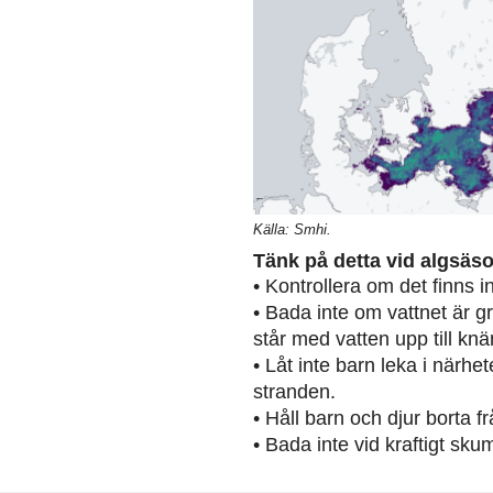
Källa: Smhi.
Tänk på detta vid algsäs
• Kontrollera om det finns 
• Bada inte om vattnet är g
står med vatten upp till knä
• Låt inte barn leka i närh
stranden.
• Håll barn och djur borta 
• Bada inte vid kraftigt sku