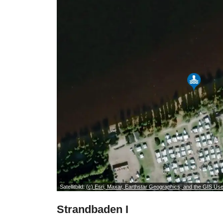
Satellitbild:
(c) Esri, Maxar, Earthstar Geographics, and the GIS U
Strandbaden I