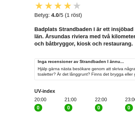
★
★
★
★
★
Betyg:
4.0
/5 (1 röst)
Badplats Strandbaden I är ett insjöbad
län. Årsundas riviera med två kilomete
och båtbryggor, kiosk och restaurang.
Inga recensioner av Strandbaden I ännu...
Hjälp gärna nästa besökare genom att skriva några
toaletter? Är det långgrunt? Finns det brygga eller
UV-index
20:00
21:00
22:00
23:0
0
0
0
0