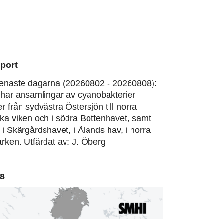
port
enaste dagarna (20260802 - 20260808):
har ansamlingar av cyanobakterier
er från sydvästra Östersjön till norra
ska viken och i södra Bottenhavet, samt
, i Skärgårdshavet, i Ålands hav, i norra
rken. Utfärdat av: J. Öberg
08