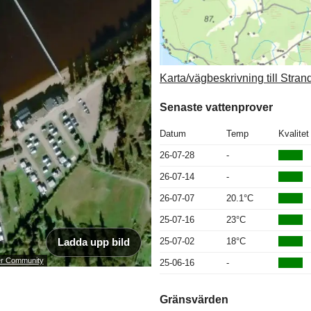
Karta/vägbeskrivning till Stran
Senaste vattenprover
Datum
Temp
Kvalitet
26-07-28
-
26-07-14
-
26-07-07
20.1°C
25-07-16
23°C
Ladda upp bild
25-07-02
18°C
ser Community
25-06-16
-
Gränsvärden