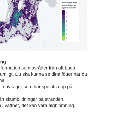
ong
information som avråder från att bada.
rumligt. Du ska kunna se dina fötter när du
na.
eten av alger som har spolats upp på
från skumbildningar på stranden.
m i vattnet, det kan vara algblomning.