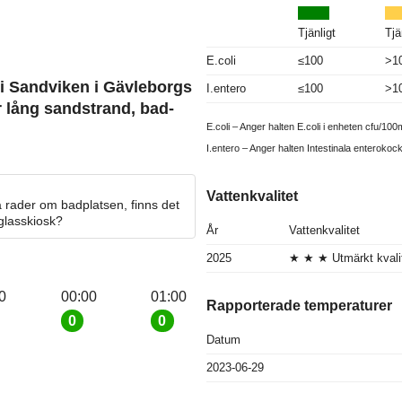
Tjänligt
Tjä
E.coli
≤100
>1
 i Sandviken i Gävleborgs
I.entero
≤100
>1
r lång sandstrand, bad-
E.coli – Anger halten E.coli i enheten cfu/100m
I.entero – Anger halten Intestinala enterokoc
Vattenkvalitet
 rader om badplatsen, finns det
 glasskiosk?
År
Vattenkvalitet
2025
★ ★ ★ Utmärkt kvali
0
00:00
01:00
Rapporterade temperaturer
0
0
Datum
2023-06-29