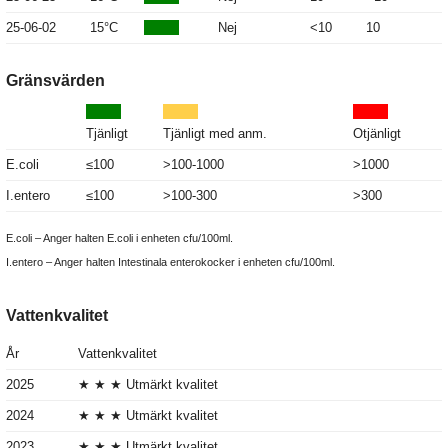
25-06-02
15°C
Nej
<10
10
Gränsvärden
Tjänligt
Tjänligt med anm.
Otjänligt
E.coli
≤100
>100-1000
>1000
I.entero
≤100
>100-300
>300
E.coli – Anger halten E.coli i enheten cfu/100ml.
I.entero – Anger halten Intestinala enterokocker i enheten cfu/100ml.
Vattenkvalitet
År
Vattenkvalitet
2025
★ ★ ★ Utmärkt kvalitet
2024
★ ★ ★ Utmärkt kvalitet
2023
★ ★ ★ Utmärkt kvalitet