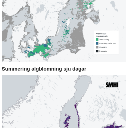
Summering algblomning sju dagar