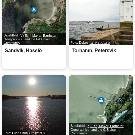
Satellitbild:
(c) Esri, Maxar, Earthstar
Geographics, and the GIS User
Community
Foto: Dokos
CC BY-SA 3.0
Sandvik, Hasslö
Torhamn, Petersvik
Satellitbild:
(c) Esri, Maxar, Earthstar
Geographics, and the GIS User
Foto: Luca Sironi
CC BY 3.0
Community