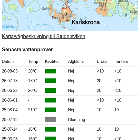
Karta/vägbeskrivning till Studentviken
Senaste vattenprover
Datum
Temp
Kvalitet
Algblom.
E.coli
I.entero
26-08-03
20°C
Nej
<10
<10
26-07-13
18°C
Nej
20
<10
26-06-22
20°C
Nej
20
<10
26-06-01
-
Nej
<10
<10
25-08-04
21°C
Nej
10
10
25-07-18
-
Blomning
25-07-14
16°C
Nej
10
10
25-06-23
16°C
Nej
10
<10