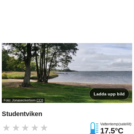
Ladda upp bild
Foto: Jonaseckerbom
CC0
Studentviken
Vattentemp(satellit):
★
★
★
★
★
17.5°C