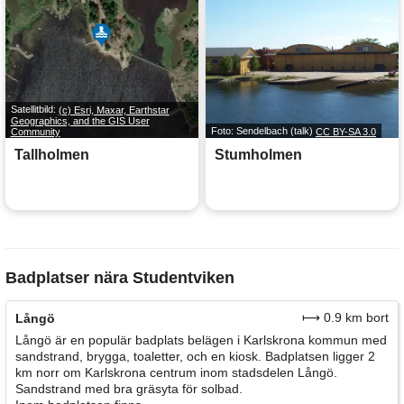
Satellitbild:
(c) Esri, Maxar, Earthstar
Geographics, and the GIS User
Community
Foto: Sendelbach (talk)
CC BY-SA 3.0
Tallholmen
Stumholmen
Badplatser nära Studentviken
⟼ 0.9 km bort
Långö
Långö är en populär badplats belägen i Karlskrona kommun med
sandstrand, brygga, toaletter, och en kiosk. Badplatsen ligger 2
km norr om Karlskrona centrum inom stadsdelen Långö.
Sandstrand med bra gräsyta för solbad.