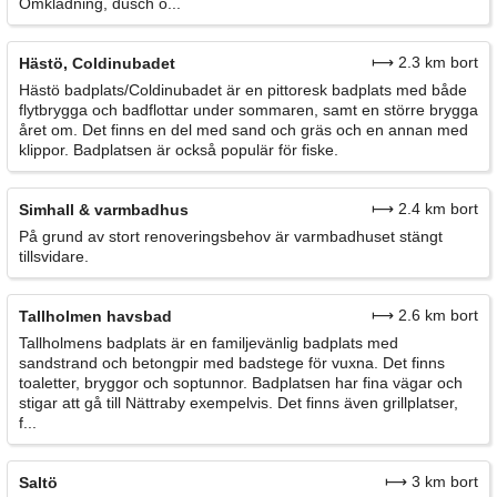
Omklädning, dusch o...
⟼ 2.3 km bort
Hästö, Coldinubadet
Hästö badplats/Coldinubadet är en pittoresk badplats med både
flytbrygga och badflottar under sommaren, samt en större brygga
året om. Det finns en del med sand och gräs och en annan med
klippor. Badplatsen är också populär för fiske.
⟼ 2.4 km bort
Simhall & varmbadhus
På grund av stort renoveringsbehov är varmbadhuset stängt
tillsvidare.
⟼ 2.6 km bort
Tallholmen havsbad
Tallholmens badplats är en familjevänlig badplats med
sandstrand och betongpir med badstege för vuxna. Det finns
toaletter, bryggor och soptunnor. Badplatsen har fina vägar och
stigar att gå till Nättraby exempelvis. Det finns även grillplatser,
f...
⟼ 3 km bort
Saltö