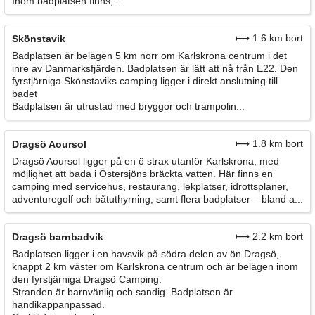
Inom badplatsen finns, ...
⟼ 1.6 km bort
Skönstavik
Badplatsen är belägen 5 km norr om Karlskrona centrum i det
inre av Danmarksfjärden. Badplatsen är lätt att nå från E22. Den
fyrstjärniga Skönstaviks camping ligger i direkt anslutning till
badet
Badplatsen är utrustad med bryggor och trampolin...
⟼ 1.8 km bort
Dragsö Aoursol
Dragsö Aoursol ligger på en ö strax utanför Karlskrona, med
möjlighet att bada i Östersjöns bräckta vatten. Här finns en
camping med servicehus, restaurang, lekplatser, idrottsplaner,
adventuregolf och båtuthyrning, samt flera badplatser – bland a...
⟼ 2.2 km bort
Dragsö barnbadvik
Badplatsen ligger i en havsvik på södra delen av ön Dragsö,
knappt 2 km väster om Karlskrona centrum och är belägen inom
den fyrstjärniga Dragsö Camping.
Stranden är barnvänlig och sandig. Badplatsen är
handikappanpassad.