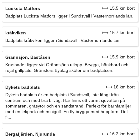
⟼ 15.5 km bort
Lucksta Matfors
Badplats Lucksta Matfors ligger i Sundsvall i Västernorrlands län.
⟼ 15.7 km bort
kråkviken
Badplats kråkviken ligger i Sundsvall i Västernorrlands län.
⟼ 15.9 km bort
Grännsjön, Baståsen
Krusbadet ligger vid Grännsjöns utlopp. Brygga, bänkbord och
rejäl grillplats. Gränsfors Byalag sköter om badplatsen.
⟼ 16 km bort
Dykets badplats
Dykets badplats är en badplats i Sundsvall, inte långt från
centrum och med bra bilväg. Här finns ett varmt sjövatten på
sommaren, gräsytor och en sandstrand. Perfekt för barnfamiljer
med en lekpark och minigolf. En flytbrygga med hopptorn. Det
fi...
⟼ 16.2 km bort
Bergafjärden, Njurunda