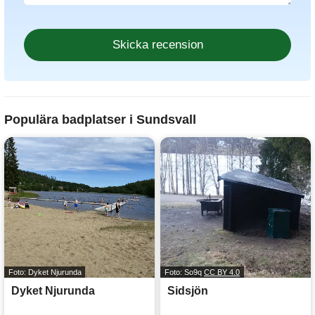
Populära badplatser i Sundsvall
Foto: Dyket Njurunda
Foto: So9q
CC BY 4.0
Dyket Njurunda
Sidsjön