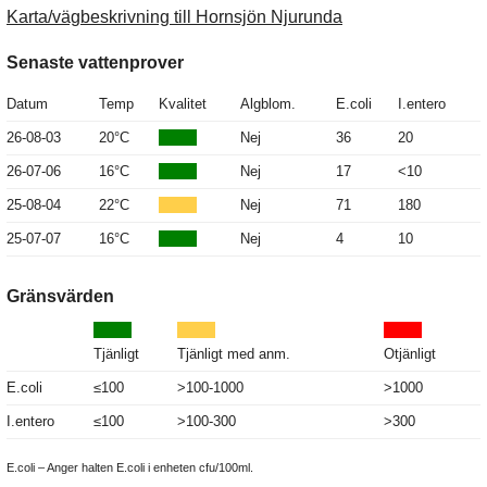
Karta/vägbeskrivning till Hornsjön Njurunda
Senaste vattenprover
Datum
Temp
Kvalitet
Algblom.
E.coli
I.entero
26-08-03
20°C
Nej
36
20
26-07-06
16°C
Nej
17
<10
25-08-04
22°C
Nej
71
180
25-07-07
16°C
Nej
4
10
Gränsvärden
Tjänligt
Tjänligt med anm.
Otjänligt
E.coli
≤100
>100-1000
>1000
I.entero
≤100
>100-300
>300
E.coli – Anger halten E.coli i enheten cfu/100ml.