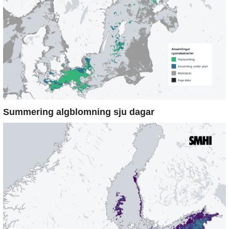
Summering algblomning sju dagar