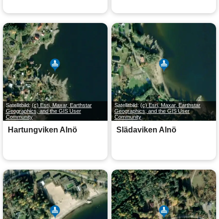
Satellitbild:
(c) Esri, Maxar, Earthstar
Satellitbild:
(c) Esri, Maxar, Earthstar
Geographics, and the GIS User
Geographics, and the GIS User
Community
Community
Hartungviken Alnö
Slädaviken Alnö