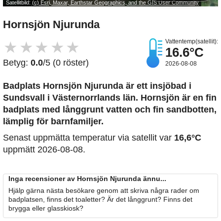
Satellitbild:
(c) Esri, Maxar, Earthstar Geographics, and the GIS User Community
Hornsjön Njurunda
Vattentemp(satellit):
★
★
★
★
★
16.6°C
Betyg:
0.0
/5 (0 röster)
2026-08-08
Badplats Hornsjön Njurunda är ett insjöbad i
Sundsvall i Västernorrlands län. Hornsjön är en fin
badplats med långgrunt vatten och fin sandbotten,
lämplig för barnfamiljer.
Senast uppmätta temperatur via satellit var
16,6°C
uppmätt 2026-08-08.
Inga recensioner av Hornsjön Njurunda ännu...
Hjälp gärna nästa besökare genom att skriva några rader om
badplatsen, finns det toaletter? Är det långgrunt? Finns det
brygga eller glasskiosk?