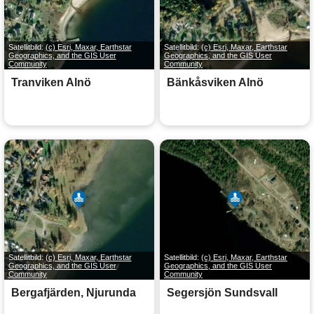
Satellitbild:
(c) Esri, Maxar, Earthstar
Satellitbild:
(c) Esri, Maxar, Earthstar
Geographics, and the GIS User
Geographics, and the GIS User
Community
Community
Tranviken Alnö
Bänkåsviken Alnö
Satellitbild:
(c) Esri, Maxar, Earthstar
Satellitbild:
(c) Esri, Maxar, Earthstar
Geographics, and the GIS User
Geographics, and the GIS User
Community
Community
Bergafjärden, Njurunda
Segersjön Sundsvall