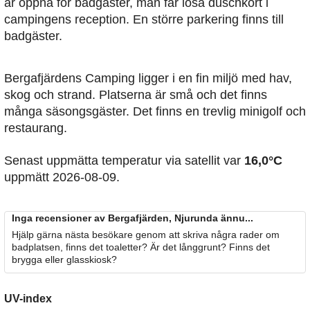
är öppna för badgäster, man får lösa duschkort i
campingens reception. En större parkering finns till
badgäster.
Bergafjärdens Camping ligger i en fin miljö med hav,
skog och strand. Platserna är små och det finns
många säsongsgäster. Det finns en trevlig minigolf och
restaurang.
Senast uppmätta temperatur via satellit var
16,0°C
uppmätt 2026-08-09.
Inga recensioner av Bergafjärden, Njurunda ännu...
Hjälp gärna nästa besökare genom att skriva några rader om
badplatsen, finns det toaletter? Är det långgrunt? Finns det
brygga eller glasskiosk?
UV-index