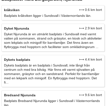
⟼ 0.6 km bort
kråkviken
Badplats kråkviken ligger i Sundsvall i Västernorrlands län.
⟼ 2.9 km bort
Dyket Njurunda
Dyket Njurunda är en utmärkt badplats i Sundsvall med varmt
vatten på sommaren, strand och gräsytor, en kiosk och aktiviteter
som lekplats och minigolf för barnfamiljer. Det finns även en
flytbrygga med hopptorn och faciliteter som omklädningsrum ...
⟼ 4.4 km bort
Dykets badplats
Dykets badplats är en badplats i Sundsvall, inte långt från
centrum och med bra bilväg. Här finns ett varmt sjövatten på
sommaren, gräsytor och en sandstrand. Perfekt för barnfamiljer
med en lekpark och minigolf. En flytbrygga med hopptorn. Det
fi...
⟼ 9.6 km bort
Bredsand Njurunda
Badplats Bredsand Njurunda ligger i Sundsvall i Västernorrlands
län.