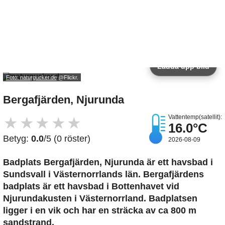
Ladda upp bild
Foto: naturgucker.de
@Flickr.
Bergafjärden, Njurunda
Vattentemp(satellit):
★
★
★
★
★
16.0°C
Betyg:
0.0
/5 (0 röster)
2026-08-09
Badplats Bergafjärden, Njurunda är ett havsbad i
Sundsvall i Västernorrlands län. Bergafjärdens
badplats är ett havsbad i Bottenhavet vid
Njurundakusten i Västernorrland. Badplatsen
ligger i en vik och har en sträcka av ca 800 m
sandstrand.