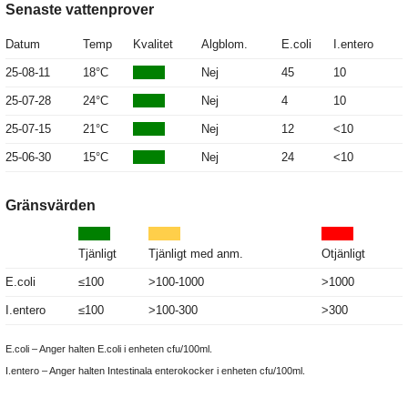
Senaste vattenprover
Datum
Temp
Kvalitet
Algblom.
E.coli
I.entero
25-08-11
18°C
Nej
45
10
25-07-28
24°C
Nej
4
10
25-07-15
21°C
Nej
12
<10
25-06-30
15°C
Nej
24
<10
Gränsvärden
Tjänligt
Tjänligt med anm.
Otjänligt
E.coli
≤100
>100-1000
>1000
I.entero
≤100
>100-300
>300
E.coli – Anger halten E.coli i enheten cfu/100ml.
I.entero – Anger halten Intestinala enterokocker i enheten cfu/100ml.