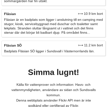
sommargården har fin utsikt.
⟼ 10.9 km bort
Fläsian
Fläsian är en badplats som ligger i anslutning till en camping med
stugor, kiosk, servicebyggnad med duschar och toaletter samt
lekplats. Stranden sluttar långsamt ut i vattnet och det finns
stenar där det börjar bli badbart djup. På området finns...
⟼ 11.2 km bort
Fläsian SÖ
Badplats Fläsian SÖ ligger i Sundsvall i Västernorrlands län.
Simma lugnt!
Källa för vattenprover och information: Havs- och
vattenmyndigheten, användare av sidan och Sundsvalls
kommun.
Denna webbplats använder Flickr API men är inte
godkänd eller certifierad av Flickr.