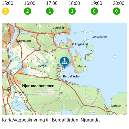
15:00
16:00
17:00
18:00
19:00
20:00
3
2
1
1
0
0
Karta/vägbeskrivning till Bergafjärden, Njurunda