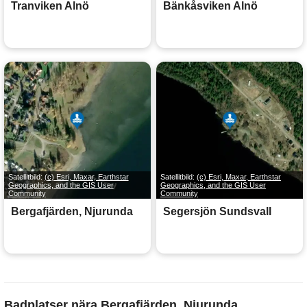
Tranviken Alnö
Bänkåsviken Alnö
Satellitbild:
(c) Esri, Maxar, Earthstar
Satellitbild:
(c) Esri, Maxar, Earthstar
Geographics, and the GIS User
Geographics, and the GIS User
Community
Community
Bergafjärden, Njurunda
Segersjön Sundsvall
Badplatser nära Bergafjärden, Njurunda