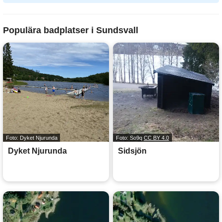
Populära badplatser i Sundsvall
Foto: Dyket Njurunda
Foto: So9q
CC BY 4.0
Dyket Njurunda
Sidsjön