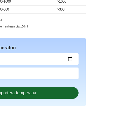
00-1000
>1000
00-300
>300
l.
ker i enheten cfu/100ml.
peratur: