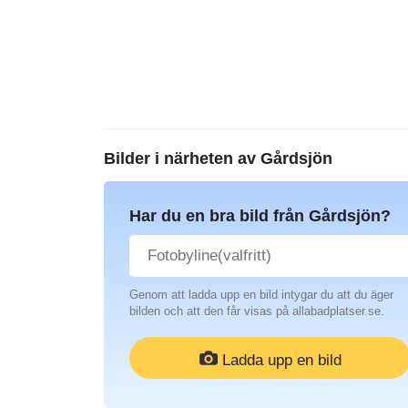
Bilder i närheten av
Gårdsjön
Har du en bra bild från Gårdsjön?
Genom att ladda upp en bild intygar du att du äger
bilden och att den får visas på allabadplatser.se.
Ladda upp en bild