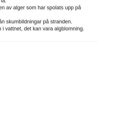
na.
eten av alger som har spolats upp på
från skumbildningar på stranden.
m i vattnet, det kan vara algblomning.