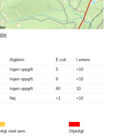
jön
Algblom.
E.coli
I.entero
Ingen uppgift
5
<10
Ingen uppgift
8
<10
Ingen uppgift
60
10
Nej
<1
<10
nligt med anm.
Otjänligt