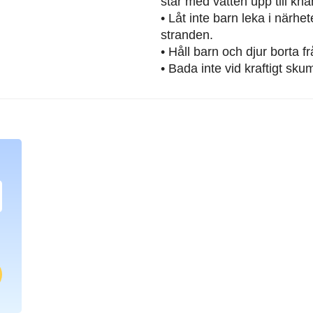
står med vatten upp till knä
• Låt inte barn leka i närh
stranden.
• Håll barn och djur borta 
• Bada inte vid kraftigt sku