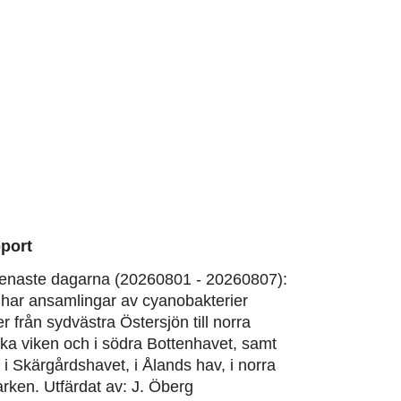
port
enaste dagarna (20260801 - 20260807):
har ansamlingar av cyanobakterier
er från sydvästra Östersjön till norra
ska viken och i södra Bottenhavet, samt
, i Skärgårdshavet, i Ålands hav, i norra
rken. Utfärdat av: J. Öberg