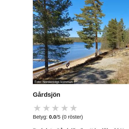
Foto: Nordanstigs kommun
Gårdsjön
★
★
★
★
★
Betyg:
0.0
/5 (0 röster)