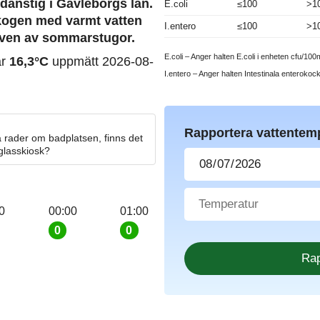
danstig i Gävleborgs län.
E.coli
≤100
>1
skogen med varmt vatten
I.entero
≤100
>1
iven av sommarstugor.
E.coli – Anger halten E.coli i enheten cfu/100m
ar
16,3°C
uppmätt 2026-08-
I.entero – Anger halten Intestinala enterokoc
Rapportera vattentem
 rader om badplatsen, finns det
 glasskiosk?
0
00:00
01:00
0
0