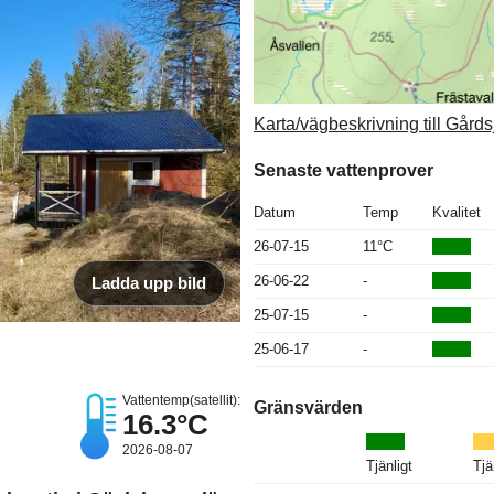
Karta/vägbeskrivning till Gårds
Senaste vattenprover
Datum
Temp
Kvalitet
26-07-15
11°C
26-06-22
-
Ladda upp bild
25-07-15
-
25-06-17
-
Vattentemp(satellit):
Gränsvärden
16.3°C
2026-08-07
Tjänligt
Tjä