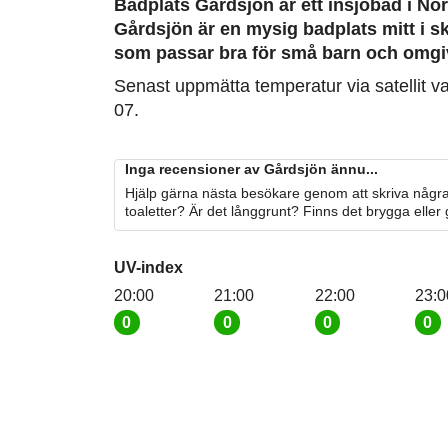
Badplats Gårdsjön är ett insjöbad i Nor
Gårdsjön är en mysig badplats mitt i 
som passar bra för små barn och omg
Senast uppmätta temperatur via satellit v
07.
Inga recensioner av Gårdsjön ännu...
Hjälp gärna nästa besökare genom att skriva några
toaletter? Är det långgrunt? Finns det brygga eller
UV-index
20:00
21:00
22:00
23:0
0
0
0
0