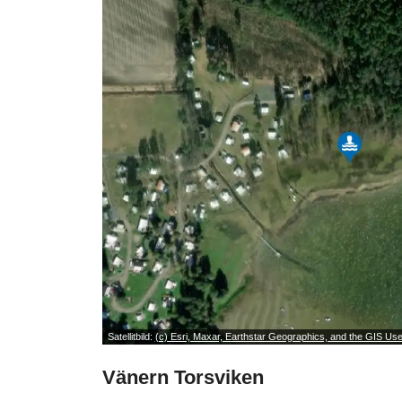
Satellitbild:
(c) Esri, Maxar, Earthstar Geographics, and the GIS U
Vänern Torsviken