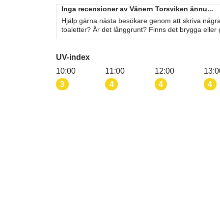
Inga recensioner av Vänern Torsviken ännu...
Hjälp gärna nästa besökare genom att skriva några
toaletter? Är det långgrunt? Finns det brygga eller
UV-index
10:00
11:00
12:00
13:0
3
4
4
4