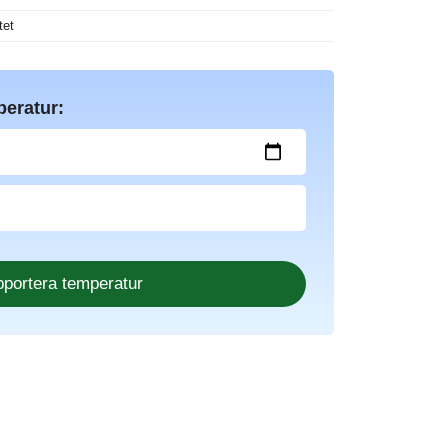
tet
peratur: