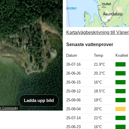
Karta/vägbeskrivning till Väne
Senaste vattenprover
Datum
Temp
Kvalitet
26-07-16
21.9°C
26-06-26
20.2°C
26-06-15
16°C
25-08-12
18.5°C
Ladda upp bild
25-08-06
18°C
ser Community
25-08-04
20°C
25-07-14
21°C
25-06-23
16°C