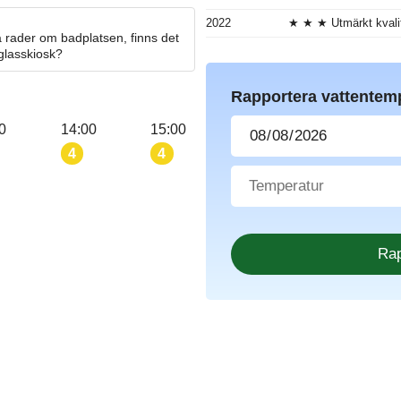
2022
★ ★ ★ Utmärkt kvali
 rader om badplatsen, finns det
 glasskiosk?
Rapportera vattentem
0
14:00
15:00
4
4