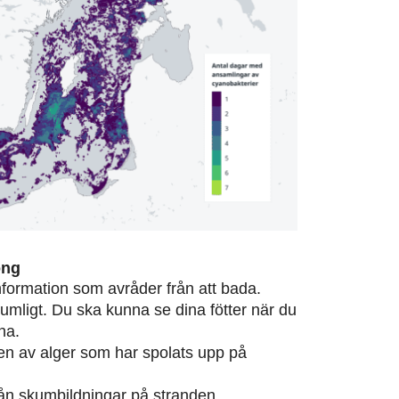
ong
information som avråder från att bada.
rumligt. Du ska kunna se dina fötter när du
na.
eten av alger som har spolats upp på
från skumbildningar på stranden.