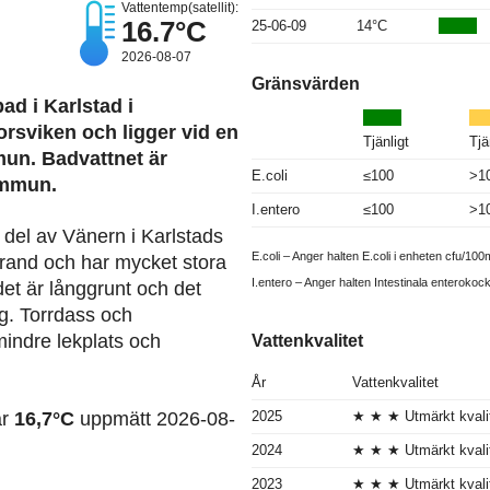
Vattentemp(satellit):
16.7°C
25-06-09
14°C
2026-08-07
Gränsvärden
ad i Karlstad i
orsviken och ligger vid en
Tjänligt
Tjä
un. Badvattnet är
E.coli
≤100
>1
ommun.
I.entero
≤100
>1
 del av Vänern i Karlstads
E.coli – Anger halten E.coli i enheten cfu/100m
rand och har mycket stora
I.entero – Anger halten Intestinala enterokoc
et är långgrunt och det
ng. Torrdass och
mindre lekplats och
Vattenkvalitet
År
Vattenkvalitet
ar
16,7°C
uppmätt 2026-08-
2025
★ ★ ★ Utmärkt kvali
2024
★ ★ ★ Utmärkt kvali
2023
★ ★ ★ Utmärkt kvali