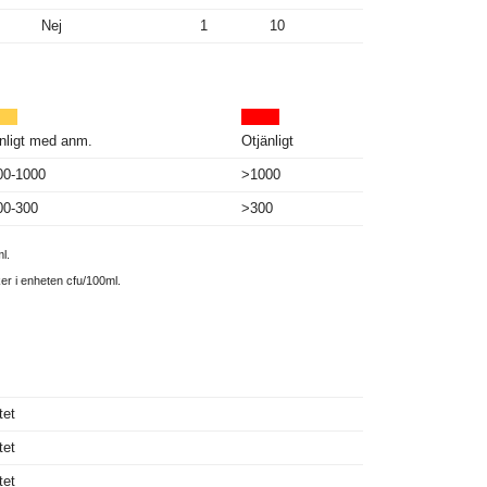
Nej
1
10
nligt med anm.
Otjänligt
00-1000
>1000
00-300
>300
l.
ker i enheten cfu/100ml.
tet
tet
tet