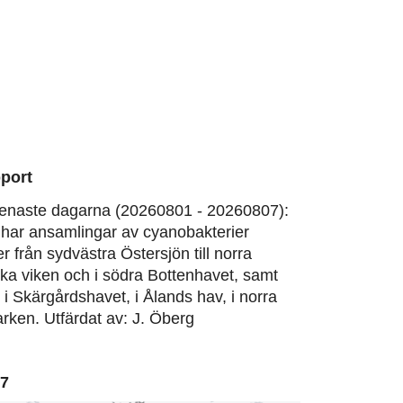
port
enaste dagarna (20260801 - 20260807):
har ansamlingar av cyanobakterier
er från sydvästra Östersjön till norra
ska viken och i södra Bottenhavet, samt
, i Skärgårdshavet, i Ålands hav, i norra
rken. Utfärdat av: J. Öberg
07