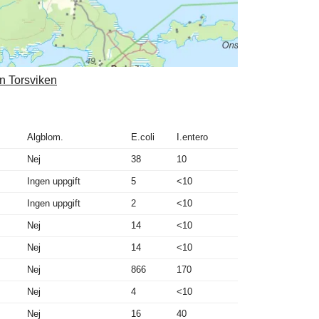
rn Torsviken
Algblom.
E.coli
I.entero
Nej
38
10
Ingen uppgift
5
<10
Ingen uppgift
2
<10
Nej
14
<10
Nej
14
<10
Nej
866
170
Nej
4
<10
Nej
16
40