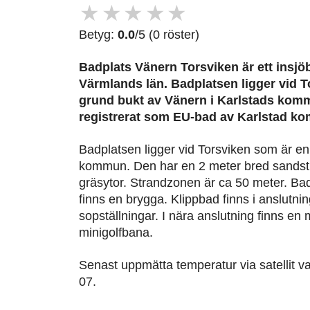
★
★
★
★
★
Betyg:
0.0
/5 (0 röster)
Badplats Vänern Torsviken är ett insjöb
Värmlands län. Badplatsen ligger vid T
grund bukt av Vänern i Karlstads komm
registrerat som EU-bad av Karlstad k
Badplatsen ligger vid Torsviken som är en
kommun. Den har en 2 meter bred sandst
gräsytor. Strandzonen är ca 50 meter. Bad
finns en brygga. Klippbad finns i anslutni
sopställningar. I nära anslutning finns en 
minigolfbana.
Senast uppmätta temperatur via satellit v
07.