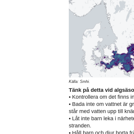
Källa: Smhi.
Tänk på detta vid algsäs
• Kontrollera om det finns 
• Bada inte om vattnet är g
står med vatten upp till knä
• Låt inte barn leka i närh
stranden.
• Håll barn och djur borta 