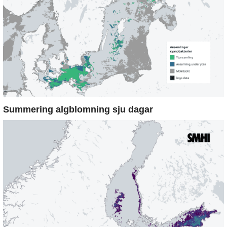
Summering algblomning sju dagar