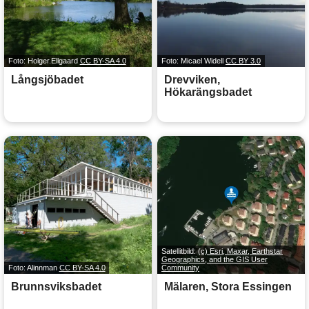
Foto: Holger.Ellgaard
CC BY-SA 4.0
Foto: Micael Widell
CC BY 3.0
Långsjöbadet
Drevviken,
Hökarängsbadet
Satellitbild:
(c) Esri, Maxar, Earthstar
Geographics, and the GIS User
Foto: Alinnman
CC BY-SA 4.0
Community
Brunnsviksbadet
Mälaren, Stora Essingen