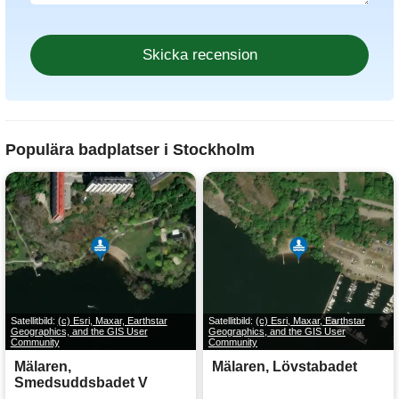
Populära badplatser i Stockholm
Satellitbild:
(c) Esri, Maxar, Earthstar
Satellitbild:
(c) Esri, Maxar, Earthstar
Geographics, and the GIS User
Geographics, and the GIS User
Community
Community
Mälaren,
Mälaren, Lövstabadet
Smedsuddsbadet V