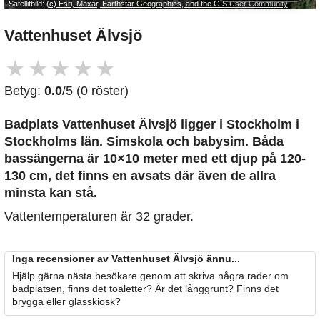
Satellitbild:
(c) Esri, Maxar, Earthstar Geographics, and the GIS User Community
Vattenhuset Älvsjö
★
★
★
★
★
Betyg:
0.0
/5 (0 röster)
Badplats Vattenhuset Älvsjö
ligger i Stockholm i
Stockholms län. Simskola och babysim. Båda
bassängerna är 10×10 meter med ett djup på 120-
130 cm, det finns en avsats där även de allra
minsta kan stå.
Vattentemperaturen är 32 grader.
Inga recensioner av Vattenhuset Älvsjö ännu...
Hjälp gärna nästa besökare genom att skriva några rader om
badplatsen, finns det toaletter? Är det långgrunt? Finns det
brygga eller glasskiosk?