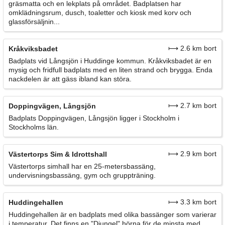
gräsmatta och en lekplats på området. Badplatsen har
omklädningsrum, dusch, toaletter och kiosk med korv och
glassförsäljnin...
⟼ 2.6 km bort
Kråkviksbadet
Badplats vid Långsjön i Huddinge kommun. Kråkviksbadet är en
mysig och fridfull badplats med en liten strand och brygga. Enda
nackdelen är att gäss ibland kan störa.
⟼ 2.7 km bort
Doppingvägen, Långsjön
Badplats Doppingvägen, Långsjön ligger i Stockholm i
Stockholms län.
⟼ 2.9 km bort
Västertorps Sim & Idrottshall
Västertorps simhall har en 25-metersbassäng,
undervisningsbassäng, gym och gruppträning.
⟼ 3.3 km bort
Huddingehallen
Huddingehallen är en badplats med olika bassänger som varierar
i temperatur. Det finns en "Djungel" hörna för de minsta med