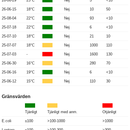
26-06-29
23°C
Nej
5
<10
26-06-15
18°C
Nej
10
50
25-08-04
22°C
Nej
93
<10
25-07-18
22°C
Nej
6
<10
25-07-10
18°C
Nej
21
10
25-07-07
18°C
Nej
1000
110
25-07-03
-
Nej
1600
130
25-06-30
16°C
Nej
280
70
25-06-16
19°C
Nej
6
<10
25-06-12
15°C
Nej
110
30
Gränsvärden
Tjänligt
Tjänligt med anm.
Otjänligt
E.coli
≤100
>100-1000
>1000
I.entero
≤100
>100-300
>300