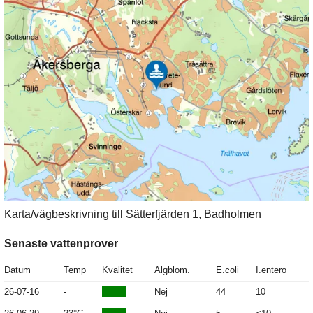
Karta/vägbeskrivning till Sätterfjärden 1, Badholmen
Senaste vattenprover
Datum
Temp
Kvalitet
Algblom.
E.coli
I.entero
26-07-16
-
Nej
44
10