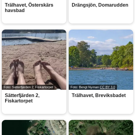
Trälhavet, Österskärs
Drängsjön, Domarudden
havsbad
Foto: Sätterfjärden 2, Fiskartorpet
Foto: Bengt Nyman
CC BY 3.0
Sätterfjärden 2,
Trälhavet, Breviksbadet
Fiskartorpet