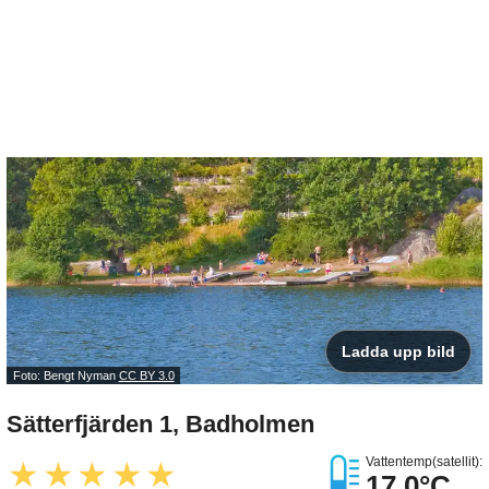
Ladda upp bild
Foto: Bengt Nyman
CC BY 3.0
Sätterfjärden 1, Badholmen
Vattentemp(satellit):
★
★
★
★
★
17.0°C