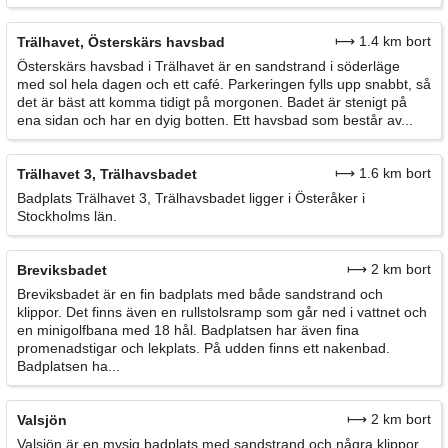
⟼ 1.4 km bort
Trälhavet, Österskärs havsbad
Österskärs havsbad i Trälhavet är en sandstrand i söderläge
med sol hela dagen och ett café. Parkeringen fylls upp snabbt, så
det är bäst att komma tidigt på morgonen. Badet är stenigt på
ena sidan och har en dyig botten. Ett havsbad som består av...
⟼ 1.6 km bort
Trälhavet 3, Trälhavsbadet
Badplats Trälhavet 3, Trälhavsbadet ligger i Österåker i
Stockholms län.
⟼ 2 km bort
Breviksbadet
Breviksbadet är en fin badplats med både sandstrand och
klippor. Det finns även en rullstolsramp som går ned i vattnet och
en minigolfbana med 18 hål. Badplatsen har även fina
promenadstigar och lekplats. På udden finns ett nakenbad.
Badplatsen ha...
⟼ 2 km bort
Valsjön
Valsjön är en mysig badplats med sandstrand och några klippor,