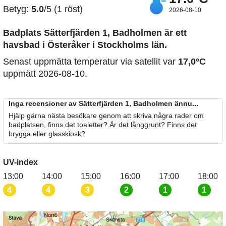
Betyg:
5.0
/5 (1 röst)
2026-08-10
Badplats Sätterfjärden 1, Badholmen är ett
havsbad i Österåker i Stockholms län.
Senast uppmätta temperatur via satellit var
17,0°C
uppmätt 2026-08-10.
Inga recensioner av Sätterfjärden 1, Badholmen ännu...
Hjälp gärna nästa besökare genom att skriva några rader om
badplatsen, finns det toaletter? Är det långgrunt? Finns det
brygga eller glasskiosk?
UV-index
13:00
14:00
15:00
16:00
17:00
18:00
4
4
3
2
1
1