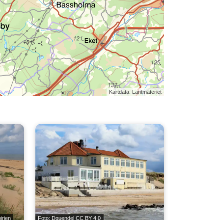
Kartdata: Lantmäteriet
irien
Foto: Dguendel
CC BY 4.0