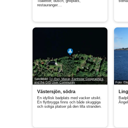
Toaletter, dusch, grillplats,
stenar
restauranger....
Satellitbild:
(c) Esri, Maxar, Earthstar Geographics,
and the GIS User Community
Foto: El
Västersjön, södra
Ling
En idyllisk badplats med vacker utsikt.
Badpl
En flytbrygga finns och både skuggiga
Ängel
och soliga platser på den lilla stranden.