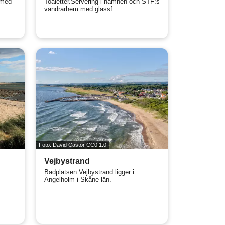
 med
Toaletter.Servering i hamnen och STF:s
vandrarhem med glassf...
Foto: David Castor CC0 1.0
Vejbystrand
Badplatsen Vejbystrand ligger i
Ängelholm i Skåne län.