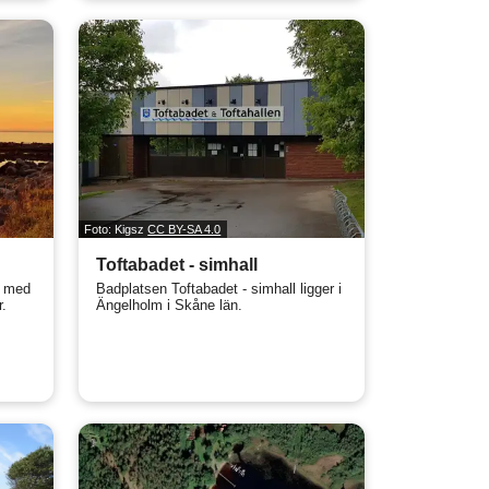
Foto: Kigsz
CC BY-SA 4.0
Toftabadet - simhall
r med
Badplatsen Toftabadet - simhall ligger i
r.
Ängelholm i Skåne län.