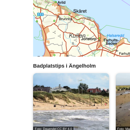
Badplatstips i Ängelholm
Foto: Dguendel
CC BY 4.0
Foto: Ma