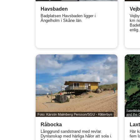
Havsbaden
Vejb
Badplatsen Havsbaden ligger i
Vejby
Ängelholm i Skåne län.
km no
Badet
enlig.
Satellitbi
Foto: Kärstin Malmberg Persson/SGU - Klitterbyn
and the
Råbocka
Lax
Långgrund sandstrand med revlar.
Här ka
Dynlanskap med härliga hålor att sola i.
fem l