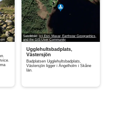
Satellitbild:
(c) Esri, Maxar, Earthstar Geographics,
ken
and the GIS User Community
Ugglehultsbadplats,
Västersjön
mn.
rvice.
Badplatsen Ugglehultsbadplats,
mma
Västersjön ligger i Ängelholm i Skåne
län.