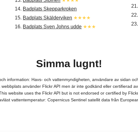
13.
Badplats Sibirien
★★★★
21
14.
Badplats Skepparkroken
22
15.
Badplats Skälderviken
★★★★
23
16.
Badplats Sven Johns udde
★★★
Simma lugnt!
r och information: Havs- och vattenmyndigheten, användare av sidan 
webbplats använder Flickr API men är inte godkänd eller certifierad av 
This website uses the Flickr API but is not endorsed or certified by Flickr
itavläst vattentemperatur: Copernicus Sentinel satellit data från Europ