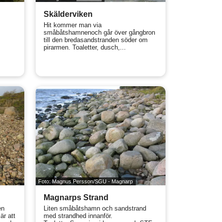
Skälderviken
Hit kommer man via
småbåtshamnenoch går över gångbron
till den bredasandstranden söder om
pirarmen. Toaletter, dusch,...
Foto: Magnus Persson/SGU - Magnarp
Magnarps Strand
en
Liten småbåtshamn och sandstrand
är att
med strandhed innanför.