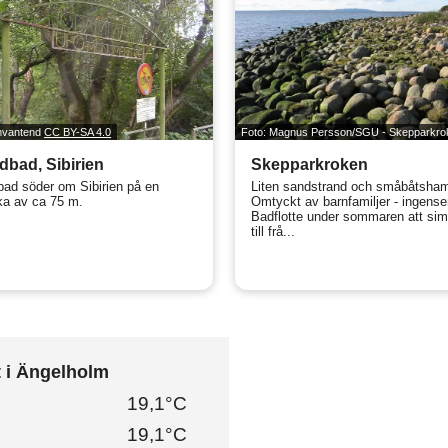
imvantend
CC BY-SA 4.0
Foto: Magnus Persson/SGU - Skepparkro
bad, Sibirien
Skepparkroken
ad söder om Sibirien på en
Liten sandstrand och småbåtsha
ka av ca 75 m.
Omtyckt av barnfamiljer - ingense
Badflotte under sommaren att si
till frå...
t i Ängelholm
19,1°C
19,1°C