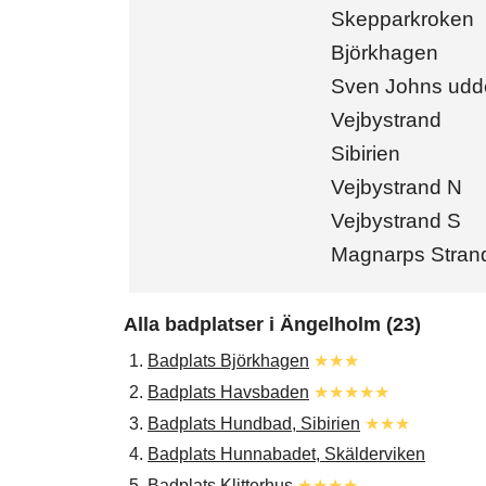
Skepparkroken
Björkhagen
Sven Johns udd
Vejbystrand
Sibirien
Vejbystrand N
Vejbystrand S
Magnarps Stran
Alla badplatser i Ängelholm (23)
1.
Badplats Björkhagen
★★★
2.
Badplats Havsbaden
★★★★★
3.
Badplats Hundbad, Sibirien
★★★
4.
Badplats Hunnabadet, Skälderviken
5.
Badplats Klitterhus
★★★★