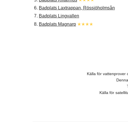
6.
Badplats Laxtrappan, Rössjöholmsån
7.
Badplats Lingvallen
8.
Badplats Magnarp
★★★★
Källa för vattenprove
Denna 
Källa för satell