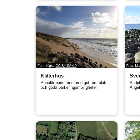
Foto: Kigsz
CC BY-SA 4.0
Foto: M
Klitterhus
Sve
Populär badstrand med gott om plats,
Badpl
och goda parkeringsmöjligheter.
Ängel