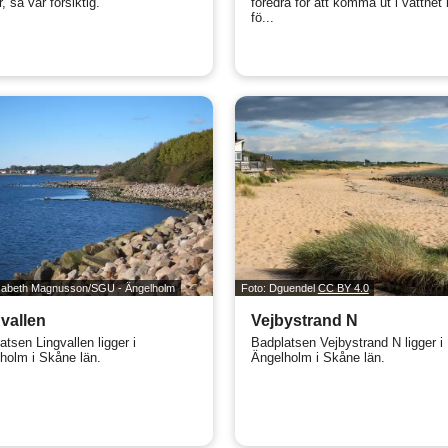
, så var försiktig.
föredra för att komma ut i vattnet
fö...
isabeth Magnusson/SGU - Ängelholm
Foto: Dguendel
CC BY 4.0
vallen
Vejbystrand N
atsen Lingvallen ligger i
Badplatsen Vejbystrand N ligger i
holm i Skåne län.
Ängelholm i Skåne län.