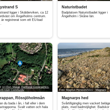
ystrand S
Naturistbadet
strand ligger i Skälderviken, ca 12
Badplatsen Naturistbadet ligger i
rdväst om Ängelholms centrum.
Ängelholm i Skåne län.
 är registrerat som ett EU-bad
..
ld:
(c) Esri, Maxar, Earthstar Geographics,
 GIS User Community
Foto: Magnus Persson/SGU - Magnarp
trappan, Rössjöholmsån
Magnarps hed
n du bada i ån, i fall eller i dem
Svårtillgänglig men vackert beläg
axtrapporna. Svalt vatten och hala
plats, med badmöjlighet. Badskor 