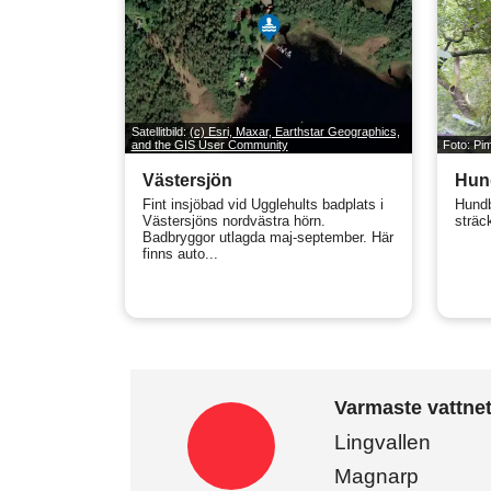
Satellitbild:
(c) Esri, Maxar, Earthstar Geographics,
and the GIS User Community
Foto: P
Västersjön
Hund
Fint insjöbad vid Ugglehults badplats i
Hundb
Västersjöns nordvästra hörn.
sträc
Badbryggor utlagda maj-september. Här
finns auto...
Varmaste vattne
Lingvallen
Magnarp