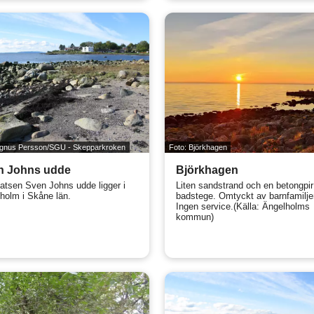
agnus Persson/SGU - Skepparkroken
Foto: Björkhagen
n Johns udde
Björkhagen
atsen Sven Johns udde ligger i
Liten sandstrand och en betongpi
holm i Skåne län.
badstege. Omtyckt av barnfamilje
Ingen service.(Källa: Ängelholms
kommun)