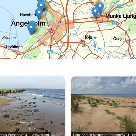
gnus Persson/SGU - Vejbystrand
Foto: Kärstin Malmberg Persson/SGU - Sib