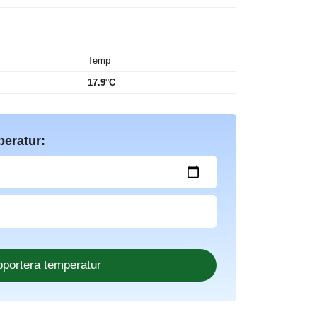
Temp
17.9°C
peratur: