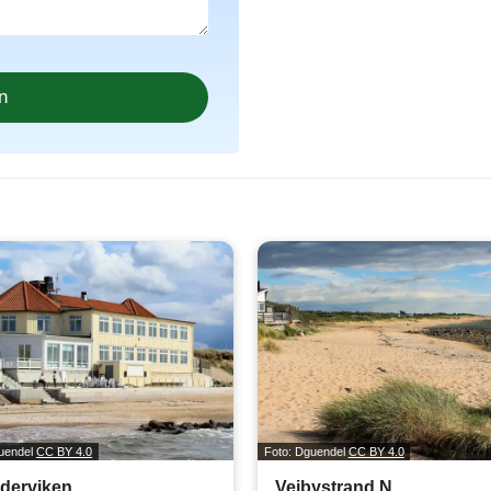
guendel
CC BY 4.0
Foto: Dguendel
CC BY 4.0
derviken
Vejbystrand N