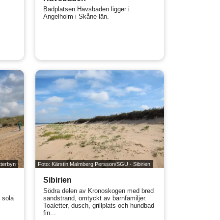
Badplatsen Havsbaden ligger i
Ängelholm i Skåne län.
tterbyn
Foto: Kärstin Malmberg Persson/SGU - Sibirien
Sibirien
Södra delen av Kronoskogen med bred
 sola
sandstrand, omtyckt av barnfamiljer.
Toaletter, dusch, grillplats och hundbad
fin...