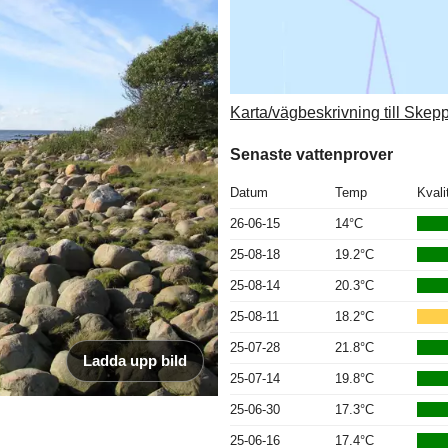
Karta/vägbeskrivning till Skep
Senaste vattenprover
Datum
Temp
Kvali
26-06-15
14°C
25-08-18
19.2°C
25-08-14
20.3°C
25-08-11
18.2°C
25-07-28
21.8°C
Ladda upp bild
25-07-14
19.8°C
25-06-30
17.3°C
25-06-16
17.4°C