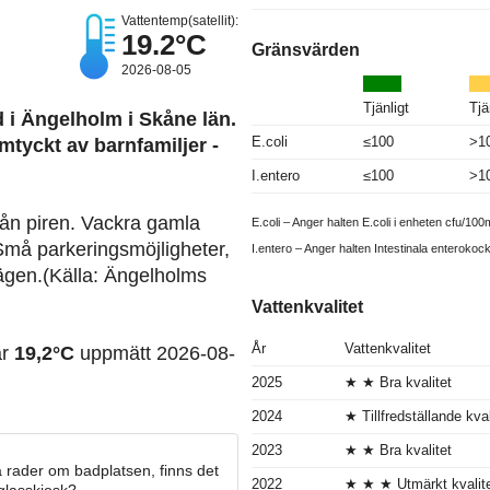
Vattentemp(satellit):
19.2°C
Gränsvärden
2026-08-05
Tjänligt
Tjä
 i Ängelholm i Skåne län.
E.coli
≤100
>1
tyckt av barnfamiljer -
I.entero
≤100
>1
rån piren. Vackra gamla
E.coli – Anger halten E.coli i enheten cfu/100m
Små parkeringsmöjligheter,
I.entero – Anger halten Intestinala enterokoc
ägen.(Källa: Ängelholms
Vattenkvalitet
År
Vattenkvalitet
ar
19,2°C
uppmätt 2026-08-
2025
★ ★ Bra kvalitet
2024
★ Tillfredställande kval
2023
★ ★ Bra kvalitet
 rader om badplatsen, finns det
2022
★ ★ ★ Utmärkt kvalit