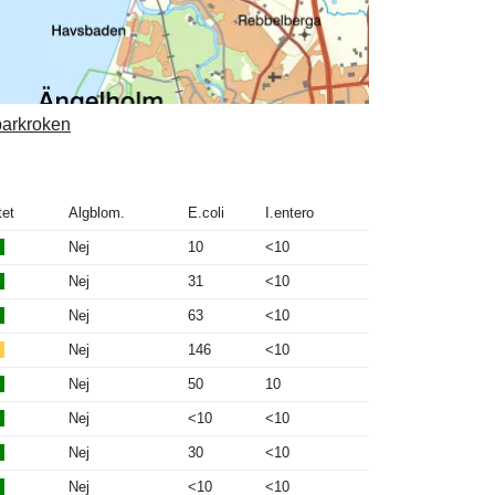
parkroken
tet
Algblom.
E.coli
I.entero
Nej
10
<10
Nej
31
<10
Nej
63
<10
Nej
146
<10
Nej
50
10
Nej
<10
<10
Nej
30
<10
Nej
<10
<10