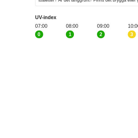
toaletter? Är det långgrunt? Finns det brygga eller
UV-index
07:00
08:00
09:00
10:0
0
1
2
3