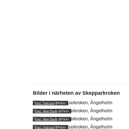
Bilder i närheten av
Skepparkroken
Foto: Flatroad
@Flickr.
Foto: Allan Bank
@Flickr.
Foto: Allan Bank
@Flickr.
Foto: Flatroad
@Flickr.