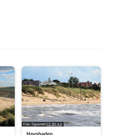
Foto: Dguendel
CC BY 4.0
Havsbaden