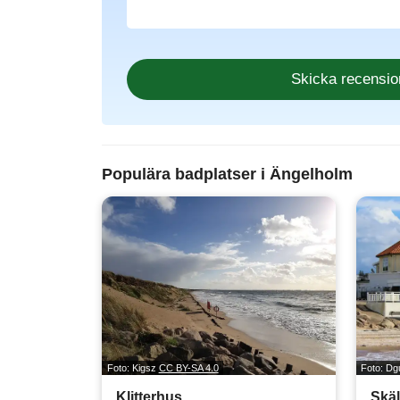
Populära badplatser i Ängelholm
Foto: Kigsz
CC BY-SA 4.0
Foto: D
Klitterhus
Skäl