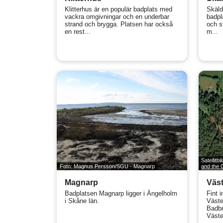
Klitterhus är en populär badplats med
Skäld
vackra omgivningar och en underbar
badpl
strand och brygga. Platsen har också
och s
en rest...
m...
Satellitbi
Foto: Magnus Persson/SGU - Magnarp
and the
Magnarp
Väst
Badplatsen Magnarp ligger i Ängelholm
Fint 
i Skåne län.
Väste
Badbr
Väster