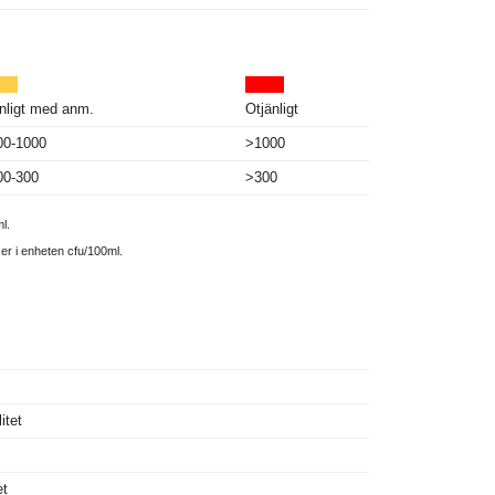
nligt med anm.
Otjänligt
00-1000
>1000
00-300
>300
l.
ker i enheten cfu/100ml.
itet
et