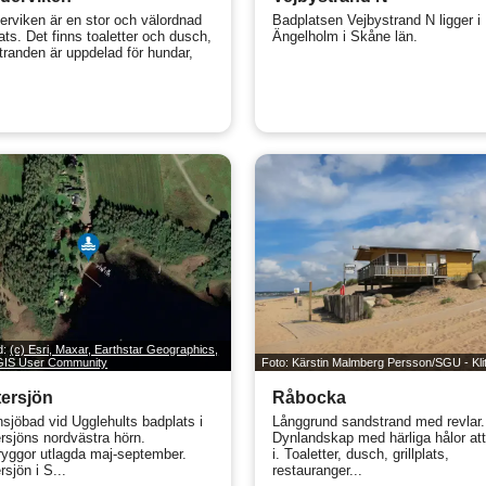
erviken är en stor och välordnad
Badplatsen Vejbystrand N ligger i
ats. Det finns toaletter och dusch,
Ängelholm i Skåne län.
tranden är uppdelad för hundar,
ld:
(c) Esri, Maxar, Earthstar Geographics,
 GIS User Community
Foto: Kärstin Malmberg Persson/SGU - Kli
ersjön
Råbocka
insjöbad vid Ugglehults badplats i
Långgrund sandstrand med revlar.
rsjöns nordvästra hörn.
Dynlandskap med härliga hålor att
yggor utlagda maj-september.
i. Toaletter, dusch, grillplats,
sjön i S...
restauranger...