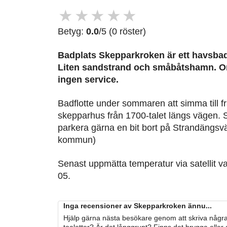
★
★
★
★
★
Betyg:
0.0
/5 (0 röster)
Badplats Skepparkroken är ett havsbad
Liten sandstrand och småbåtshamn. Om
ingen service.
Badflotte under sommaren att simma till f
skepparhus från 1700-talet längs vägen. 
parkera gärna en bit bort på Strandängsv
kommun)
Senast uppmätta temperatur via satellit v
05.
Inga recensioner av Skepparkroken ännu...
Hjälp gärna nästa besökare genom att skriva några