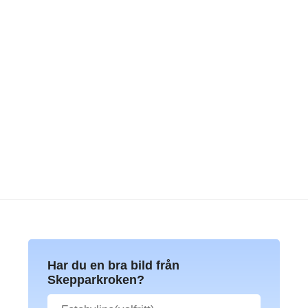
Har du en bra bild från
Skepparkroken?