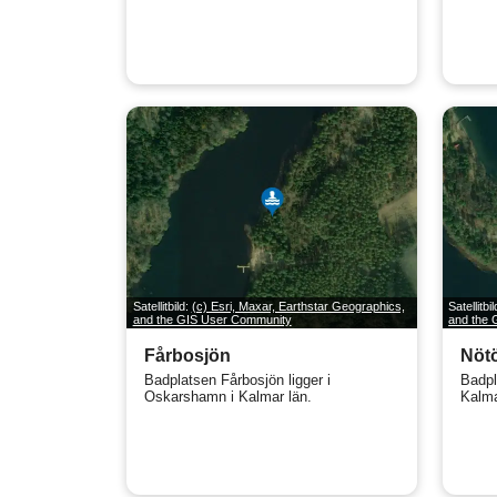
Satellitbild:
(c) Esri, Maxar, Earthstar Geographics,
Satellitbi
and the GIS User Community
and the
Fårbosjön
Nöt
Badplatsen Fårbosjön ligger i
Badpl
Oskarshamn i Kalmar län.
Kalma