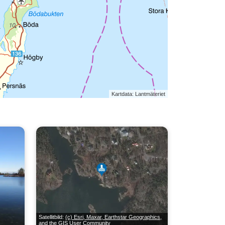
Kartdata: Lantmäteriet
Satellitbild:
(c) Esri, Maxar, Earthstar Geographics,
and the GIS User Community