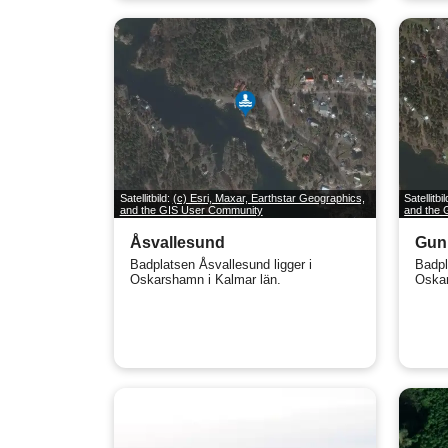
Satellitbild:
(c) Esri, Maxar, Earthstar Geographics,
Satellitbi
and the GIS User Community
and the
Åsvallesund
Gun
Badplatsen Åsvallesund ligger i
Badpl
Oskarshamn i Kalmar län.
Oskar