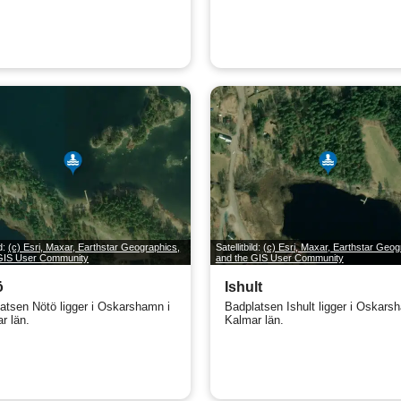
ld:
(c) Esri, Maxar, Earthstar Geographics,
Satellitbild:
(c) Esri, Maxar, Earthstar Geog
 GIS User Community
and the GIS User Community
ö
Ishult
atsen Nötö ligger i Oskarshamn i
Badplatsen Ishult ligger i Oskars
r län.
Kalmar län.