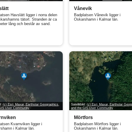
lätt
Vånevik
atsen Havslätt ligger i norra delen
Badplatsen Vånevik ligger i
karshamns tätort. Stranden är ca
Oskarshamn i Kalmar län.
eter lång och består av sand.
ld:
(c) Esri, Maxar, Earthstar Geographics,
Satellitbild:
(c) Esri, Maxar, Earthstar Geog
 GIS User Community
and the GIS User Community
rnviken
Mörtfors
atsen Kvarnviken ligger i
Badplatsen Mörtfors ligger i
shamn i Kalmar län.
Oskarshamn i Kalmar län.