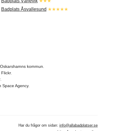
.
Badplats Vånevik
★★★
.
Badplats Åsvallesund
★★★★★
och Oskarshamns kommun.
Flickr.
.
ean Space Agency.
Har du frågor om sidan:
info@allabadplatser.se