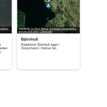
raphics,
Satellitbild:
(c) Esri, Maxar, Earthstar Geographics,
and the GIS User Community
Björnhult
a
Badplatsen Björnhult ligger i
randen
Oskarshamn i Kalmar län.
v