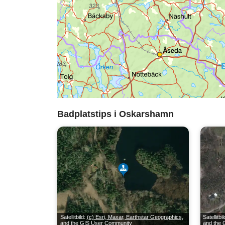
Badplatstips i Oskarshamn
Satellitbild:
(c) Esri, Maxar, Earthstar Geographics,
Satellitbi
and the GIS User Community
and the