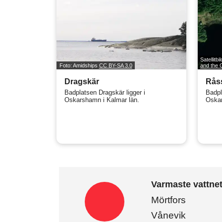
Satellitbi
Foto: Amidships
CC BY-SA 3.0
and the
Dragskär
Rås
Badplatsen Dragskär ligger i
Badpl
Oskarshamn i Kalmar län.
Oskar
Varmaste vattne
Mörtfors
Vånevik