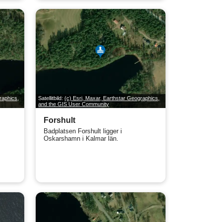
raphics,
Satellitbild:
(c) Esri, Maxar, Earthstar Geographics,
and the GIS User Community
Forshult
Badplatsen Forshult ligger i
Oskarshamn i Kalmar län.