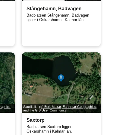
Stångehamn, Badvägen
Badplatsen Stångehamn, Badvägen
ligger i Oskarshamn i Kalmar län.
raphics,
Satellitbild:
(c) Esri, Maxar, Earthstar Geographics,
and the GIS User Community
Saxtorp
Badplatsen Saxtorp ligger i
Oskarshamn i Kalmar län.