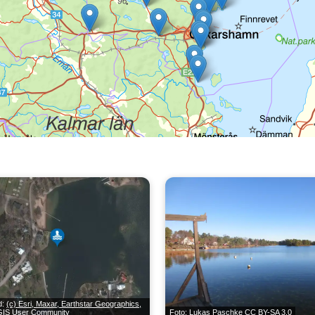
ld:
(c) Esri, Maxar, Earthstar Geographics,
 GIS User Community
Foto: Lukas Paschke
CC BY-SA 3.0