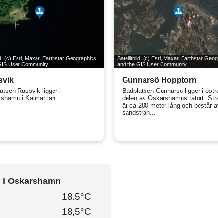
ld:
(c) Esri, Maxar, Earthstar Geographics,
Satellitbild:
(c) Esri, Maxar, Earthstar Geog
 GIS User Community
and the GIS User Community
svik
Gunnarsö Hopptorn
atsen Råssvik ligger i
Badplatsen Gunnarsö ligger i östr
shamn i Kalmar län.
delen av Oskarshamns tätort. St
är ca 200 meter lång och består a
sandstran...
t i Oskarshamn
18,5°C
18,5°C