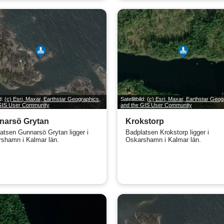
ld:
(c) Esri, Maxar, Earthstar Geographics,
Satellitbild:
(c) Esri, Maxar, Earthstar Geog
 GIS User Community
and the GIS User Community
narsö Grytan
Krokstorp
atsen Gunnarsö Grytan ligger i
Badplatsen Krokstorp ligger i
shamn i Kalmar län.
Oskarshamn i Kalmar län.