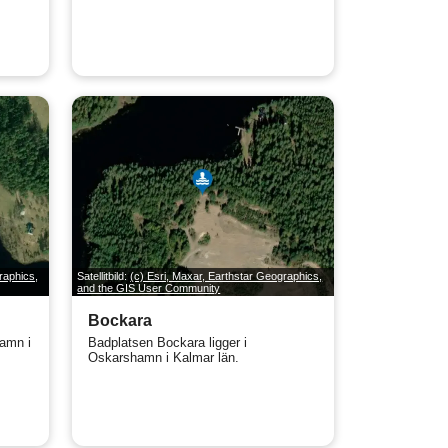
raphics,
Satellitbild:
(c) Esri, Maxar, Earthstar Geographics,
and the GIS User Community
Bockara
hamn i
Badplatsen Bockara ligger i
Oskarshamn i Kalmar län.