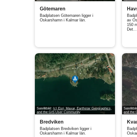
Götemaren
Havs
Badplatsen Götemaren ligger i
Badpl
Oskarshamn i Kalmar län.
av Os
150 m
Det...
Satellitbild:
(c) Esri, Maxar, Earthstar Geographics,
Satellitbi
and the GIS User Community
and the
Bredviken
Kva
Badplatsen Bredviken ligger i
Badpl
Oskarshamn i Kalmar län.
Oskar