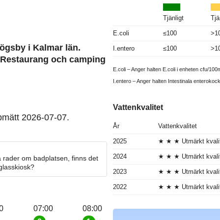
Tjänligt
Tjä
E.coli
≤100
>1
Högsby i Kalmar län.
I.entero
≤100
>1
. Restaurang och camping
E.coli – Anger halten E.coli i enheten cfu/100m
I.entero – Anger halten Intestinala enterokoc
Vattenkvalitet
pmätt 2026-07-07.
År
Vattenkvalitet
2025
★ ★ ★ Utmärkt kvali
2024
★ ★ ★ Utmärkt kvali
 rader om badplatsen, finns det
 glasskiosk?
2023
★ ★ ★ Utmärkt kvali
2022
★ ★ ★ Utmärkt kvali
0
07:00
08:00