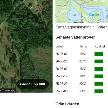
Karta/vägbeskrivning till Väle
Senaste vattenprover
Datum
Temp
Kvalitet
26-07-07
19°C
26-06-23
21°C
26-06-02
18°C
25-08-12
18°C
Ladda upp bild
25-07-29
20°C
ser Community
25-06-03
13°C
Gränsvärden