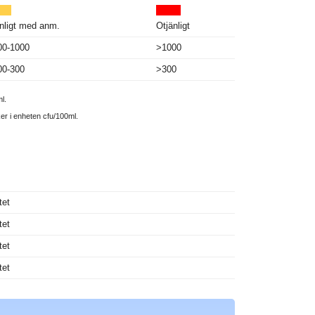
nligt med anm.
Otjänligt
00-1000
>1000
00-300
>300
l.
ker i enheten cfu/100ml.
tet
tet
tet
tet