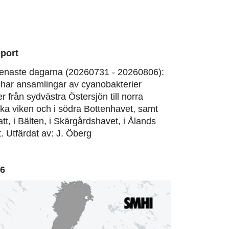
port
enaste dagarna (20260731 - 20260806):
har ansamlingar av cyanobakterier
er från sydvästra Östersjön till norra
ska viken och i södra Bottenhavet, samt
att, i Bälten, i Skärgårdshavet, i Ålands
. Utfärdat av: J. Öberg
06