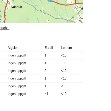
nbadet
Algblom.
E.coli
I.entero
Ingen uppgift
1
<10
Ingen uppgift
11
10
Ingen uppgift
2
<10
Ingen uppgift
1
<10
Ingen uppgift
1
<10
Ingen uppgift
<1
<10