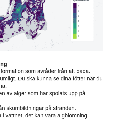
ong
information som avråder från att bada.
rumligt. Du ska kunna se dina fötter när du
na.
eten av alger som har spolats upp på
från skumbildningar på stranden.
m i vattnet, det kan vara algblomning.