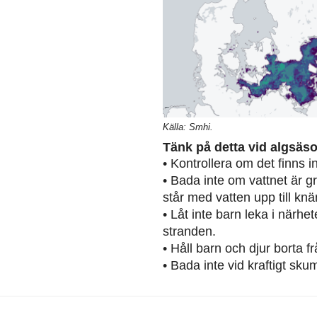
Källa: Smhi.
Tänk på detta vid algsäs
• Kontrollera om det finns 
• Bada inte om vattnet är g
står med vatten upp till knä
• Låt inte barn leka i närh
stranden.
• Håll barn och djur borta 
• Bada inte vid kraftigt sku