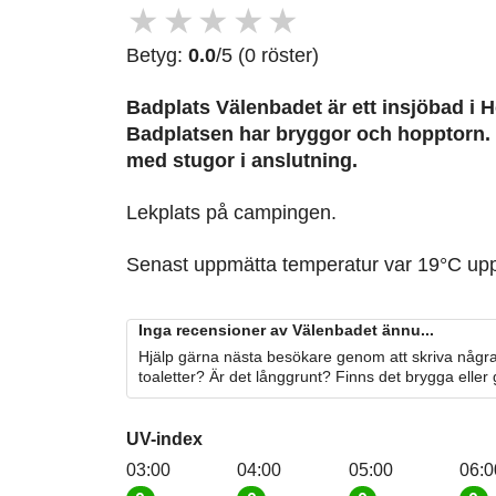
★
★
★
★
★
Betyg:
0.0
/5 (0 röster)
Badplats Välenbadet är ett insjöbad i 
Badplatsen har bryggor och hopptorn
med stugor i anslutning.
Lekplats på campingen.
Senast uppmätta temperatur var 19°C up
Inga recensioner av Välenbadet ännu...
Hjälp gärna nästa besökare genom att skriva några
toaletter? Är det långgrunt? Finns det brygga eller
UV-index
03:00
04:00
05:00
06:0