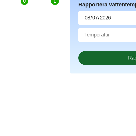
0
1
Rapportera vattentem