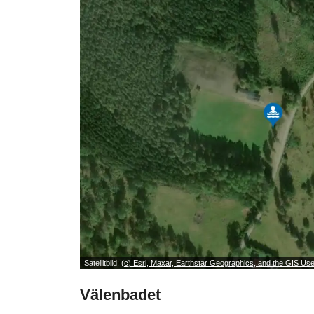
Satellitbild:
(c) Esri, Maxar, Earthstar Geographics, and the GIS U
Välenbadet