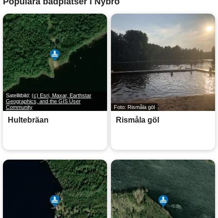
Populära badplatser i Nybro
Satellitbild:
(c) Esri, Maxar, Earthstar
Geographics, and the GIS User
Community
Foto: Rismåla göl
Hultebräan
Rismåla göl