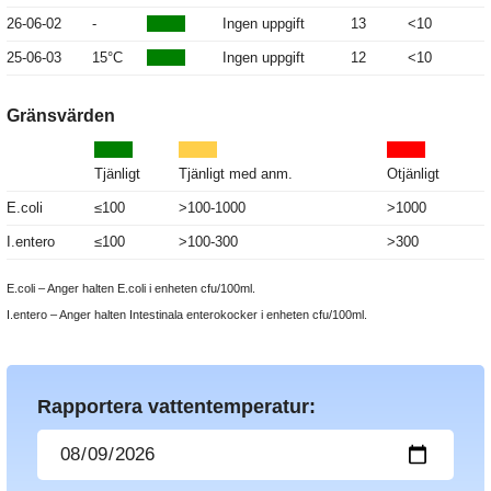
26-06-02
-
Ingen uppgift
13
<10
25-06-03
15°C
Ingen uppgift
12
<10
Gränsvärden
Tjänligt
Tjänligt med anm.
Otjänligt
E.coli
≤100
>100-1000
>1000
I.entero
≤100
>100-300
>300
E.coli – Anger halten E.coli i enheten cfu/100ml.
I.entero – Anger halten Intestinala enterokocker i enheten cfu/100ml.
Rapportera vattentemperatur: