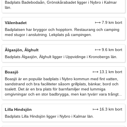
Badplats Badebodaån, Grönskårabadet ligger i Nybro i Kalmar
län.
⟼ 7.9 km bort
Välenbadet
Badplatsen har bryggor och hopptorn. Restaurang och camping
med stugor i anslutning. Lekplats på campingen.
⟼ 9.6 km bort
Älgasjön, Älghult
Badplats Älgasjön, Älghult ligger i Uppvidinge i Kronobergs län.
⟼ 13.1 km bort
Boasjö
Boasjö är en populär badplats i Nybro kommun med fint vatten,
sandstrand och bra faciliteter såsom grillplats, bänkar, bord och
toalett. Det är en bra plats för barnfamiljer med lummiga
omgivningar och en stor badbrygga, men kan tyvärr vara trångt...
⟼ 16.3 km bort
Lilla Hindsjön
Badplats Lilla Hindsjön ligger i Nybro i Kalmar län.