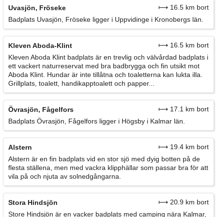
⟼ 16.5 km bort
Uvasjön, Fröseke
Badplats Uvasjön, Fröseke ligger i Uppvidinge i Kronobergs län.
⟼ 16.5 km bort
Kleven Aboda-Klint
Kleven Aboda Klint badplats är en trevlig och välvårdad badplats i
ett vackert naturreservat med bra badbrygga och fin utsikt mot
Aboda Klint. Hundar är inte tillåtna och toaletterna kan lukta illa.
Grillplats, toalett, handikapptoalett och papper...
⟼ 17.1 km bort
Övrasjön, Fågelfors
Badplats Övrasjön, Fågelfors ligger i Högsby i Kalmar län.
⟼ 19.4 km bort
Alstern
Alstern är en fin badplats vid en stor sjö med dyig botten på de
flesta ställena, men med vackra klipphällar som passar bra för att
vila på och njuta av solnedgångarna.
⟼ 20.9 km bort
Stora Hindsjön
Store Hindsjön är en vacker badplats med camping nära Kalmar,