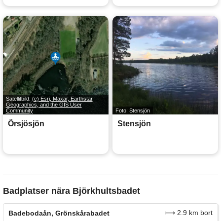
Satellitbild:
(c) Esri, Maxar, Earthstar
Geographics, and the GIS User
Community
Foto: Stensjön
Örsjösjön
Stensjön
Badplatser nära Björkhultsbadet
⟼ 2.9 km bort
Badebodaån, Grönskårabadet