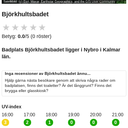
Satellitbild:
(c) Esri, Maxar, Earthstar Geographics, and the GIS User Community
Björkhultsbadet
★
★
★
★
★
Betyg:
0.0
/5 (0 röster)
Badplats Björkhultsbadet
ligger i Nybro i Kalmar
län.
Inga recensioner av Björkhultsbadet ännu...
Hjälp gärna nästa besökare genom att skriva några rader om
badplatsen, finns det toaletter? Är det långgrunt? Finns det
brygga eller glasskiosk?
UV-index
16:00
17:00
18:00
19:00
20:00
21:00
3
2
1
0
0
0