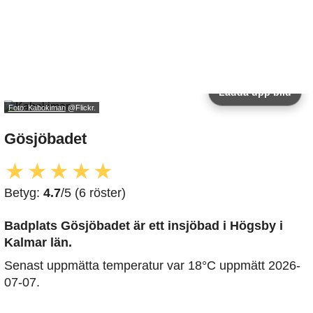
Ladda upp bild
Foto: Kabokiman
@Flickr.
Gösjöbadet
★
★
★
★
★
Betyg:
4.7
/5 (6 röster)
Badplats Gösjöbadet är ett insjöbad i Högsby i
Kalmar län.
Senast uppmätta temperatur var 18°C uppmätt 2026-
07-07.