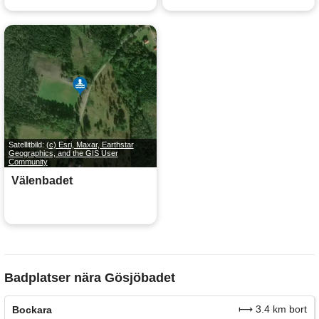
Satellitbild:
(c) Esri, Maxar, Earthstar
Geographics, and the GIS User
Community
Välenbadet
Badplatser nära Gösjöbadet
⟼ 3.4 km bort
Bockara