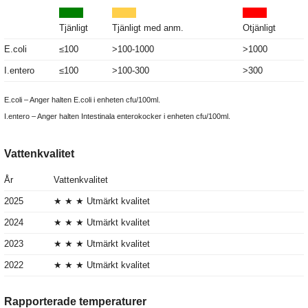
Tjänligt
Tjänligt med anm.
Otjänligt
E.coli
≤100
>100-1000
>1000
I.entero
≤100
>100-300
>300
E.coli – Anger halten E.coli i enheten cfu/100ml.
I.entero – Anger halten Intestinala enterokocker i enheten cfu/100ml.
Vattenkvalitet
År
Vattenkvalitet
2025
★ ★ ★ Utmärkt kvalitet
2024
★ ★ ★ Utmärkt kvalitet
2023
★ ★ ★ Utmärkt kvalitet
2022
★ ★ ★ Utmärkt kvalitet
Rapporterade temperaturer