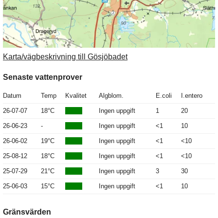
Karta/vägbeskrivning till Gösjöbadet
Senaste vattenprover
Datum
Temp
Kvalitet
Algblom.
E.coli
I.entero
26-07-07
18°C
Ingen uppgift
1
20
26-06-23
-
Ingen uppgift
<1
10
26-06-02
19°C
Ingen uppgift
<1
<10
25-08-12
18°C
Ingen uppgift
<1
<10
25-07-29
21°C
Ingen uppgift
3
30
25-06-03
15°C
Ingen uppgift
<1
10
Gränsvärden