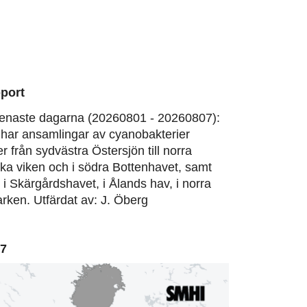
port
enaste dagarna (20260801 - 20260807):
har ansamlingar av cyanobakterier
er från sydvästra Östersjön till norra
ska viken och i södra Bottenhavet, samt
, i Skärgårdshavet, i Ålands hav, i norra
rken. Utfärdat av: J. Öberg
07