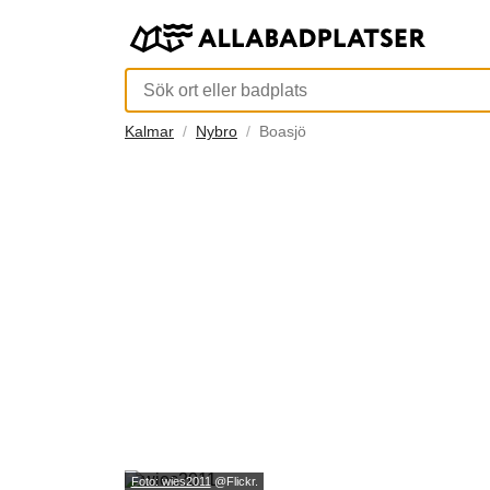
Kalmar
Nybro
Boasjö
Foto: wies2011
@Flickr.