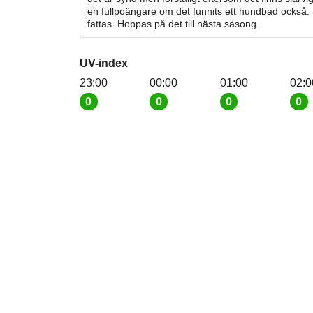
en fullpoängare om det funnits ett hundbad också.
fattas. Hoppas på det till nästa säsong.
UV-index
23:00
00:00
01:00
02:0
0
0
0
0