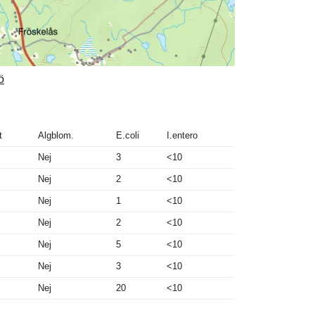
ö
t
Algblom.
E.coli
I.entero
Nej
3
<10
Nej
2
<10
Nej
1
<10
Nej
2
<10
Nej
5
<10
Nej
3
<10
Nej
20
<10