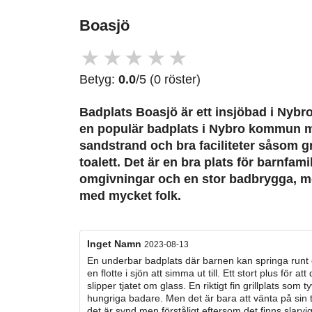
Boasjö
★
★
★
★
★
Betyg:
0.0
/5 (0 röster)
Badplats Boasjö är ett insjöbad i Nybro
en populär badplats i Nybro kommun me
sandstrand och bra faciliteter såsom gr
toalett. Det är en bra plats för barnfa
omgivningar och en stor badbrygga, me
med mycket folk.
Inget Namn
2023-08-13
En underbar badplats där barnen kan springa runt 
en flotte i sjön att simma ut till. Ett stort plus för att
slipper tjatet om glass. En riktigt fin grillplats som 
hungriga badare. Men det är bara att vänta på sin 
det är synd men förståligt eftersom det finns slarv