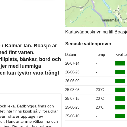
Karta/vägbeskrivning till Boasj
Senaste vattenprover
 i Kalmar län. Boasjö är
d fint vatten,
Datum
Temp
Kvalite
illplats, bänkar, bord och
26-07-14
-
miljer med lummiga
26-06-23
-
n kan tyvärr vara trångt
26-06-09
-
25-08-05
20°C
25-07-15
20°C
och leka. Badbrygga finns och
25-06-23
20°C
 det inte finns kiosk så vi föräldrar
25-06-10
-
tyvärr ofta är upptagen av
tur. Hundar är inte välkomna och
iga hundägare. Hade dock varit