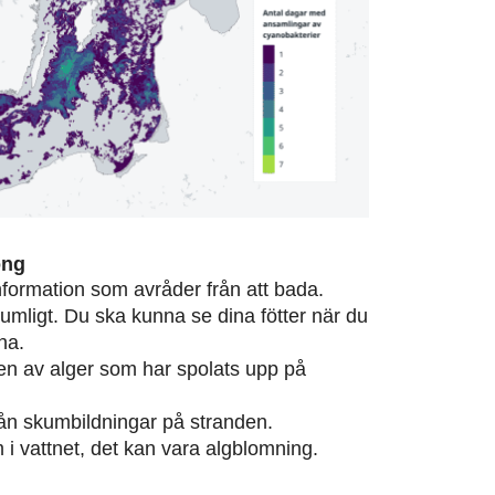
ong
information som avråder från att bada.
rumligt. Du ska kunna se dina fötter när du
na.
eten av alger som har spolats upp på
från skumbildningar på stranden.
m i vattnet, det kan vara algblomning.