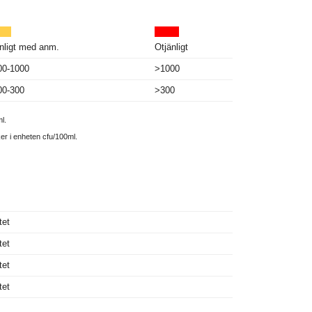
nligt med anm.
Otjänligt
00-1000
>1000
00-300
>300
l.
ker i enheten cfu/100ml.
tet
tet
tet
tet