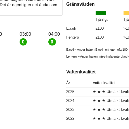
Gränsvärden
 Det är egentligen det ända som
Tjänligt
Tjä
E.coli
≤100
>1
0
03:00
04:00
I.entero
≤100
>1
0
0
E.coli – Anger halten E.coli i enheten cfu/100m
I.entero – Anger halten Intestinala enterokoc
Vattenkvalitet
År
Vattenkvalitet
2025
★ ★ ★ Utmärkt kvali
2024
★ ★ ★ Utmärkt kvali
2023
★ ★ ★ Utmärkt kvali
2022
★ ★ ★ Utmärkt kvali