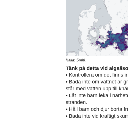
Källa: Smhi.
Tänk på detta vid algsäs
• Kontrollera om det finns 
• Bada inte om vattnet är g
står med vatten upp till knä
• Låt inte barn leka i närh
stranden.
• Håll barn och djur borta 
• Bada inte vid kraftigt sku