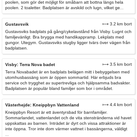
poolen, som gör det möjligt för småbarn att bottna längs hela
poolen. 2 toaletter. Badplatsen är avskild och lugn, vilket ge...
⟼ 3.2 km bort
Gustavsvik
Gustavsviks badplats på gång/cykelavstånd från Visby. Lugnt och
familjevänligt. Bra brygga med handikappramp. Lekplats med
gungor. Utegym. Gustavsviks stugby ligger tvärs över vägen från
badplatsen.
⟼ 3.5 km bort
Visby: Terra Nova badet
Terra Novabadet är en badplats belägen mitt i bebyggelsen med
utomhusbassäng som är öppen sommartid. Här erbjuds bra
service och trygghet av supertrevliga och hjälpsamma badvakter.
Badplatsen är populär bland familjer som bor i området.
⟼ 4.4 km bort
Västerhejde: Kneippbyn Vattenland
Kneippbyn Resort är ett äventyrsbad för barnfamiljer.
Sommarlandet, vattenlandet och de vita stenstränderna vid havet
uppskattas av barnen. Inträdet är dyrt och vissa attraktioner är
inte öppna. Tror inte dom värmer vattnet i bassängerna, väldigt
...