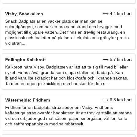
⟼ 4.4 km bort
Visby, Snäckviken
Snäck Badplats är en vacker plats där man kan se
solnedgången, som har en bra sandstrand och bryggor med
möjlighet till djupare vatten. Det finns en trevlig restaurang, en
glasskiosk och toaletter på platsen. Lekplats och gräsytor precis
vid stran...
⟼ 5.7 km bort
Follingbo Kalkbrott
Kalkbrott nära Visby. Badplatsen är lätt att ta sig till med bil eller
cykel. Finns såväl grunda som djupa ställen att bada på. Kan
ibland vara lite skräpigt här och kiosk/cafe och liknande saknas.
Ta med en egen picknickkorg och badskor för den s...
⟼ 6.3 km bort
Västerhejde: Fridhem
Fridhem är en badplats strax söder om Visby. Fridhems
kaffestuga strax ovanför badplatsen är ett trevligt ställe att stanna
vid och erbjuder god mat såsom pajer, smörgåsar, våfflor, kaffe
och saffranspannkaka med salmbärssylt.