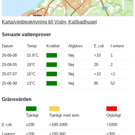
Karta/vägbeskrivning till Visby, Kallbadhuset
Senaste vattenprover
Datum
Temp
Kvalitet
Algblom.
E.coli
I.entero
26-06-08
15.8°C
Nej
<10
1
25-08-05
19°C
Nej
20
2
25-07-07
16°C
Nej
<10
<1
25-06-09
13°C
Nej
85
52
Gränsvärden
Tjänligt
Tjänligt med anm.
Otjänligt
E.coli
≤100
>100-1000
>1000
I.entero
≤100
>100-300
>300