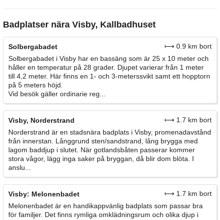
Badplatser nära Visby, Kallbadhuset
⟼ 0.9 km bort
Solbergabadet
Solbergabadet i Visby har en bassäng som är 25 x 10 meter och
håller en temperatur på 28 grader. Djupet varierar från 1 meter
till 4,2 meter. Här finns en 1- och 3-meterssvikt samt ett hopptorn
på 5 meters höjd.
Vid besök gäller ordinarie reg...
⟼ 1.7 km bort
Visby, Norderstrand
Norderstrand är en stadsnära badplats i Visby, promenadavstånd
från innerstan. Långgrund sten/sandstrand, lång brygga med
lagom baddjup i slutet. När gotlandsbåten passerar kommer
stora vågor, lägg inga saker på bryggan, då blir dom blöta. I
anslu...
⟼ 1.7 km bort
Visby: Melonenbadet
Melonenbadet är en handikappvänlig badplats som passar bra
för familjer. Det finns rymliga omklädningsrum och olika djup i