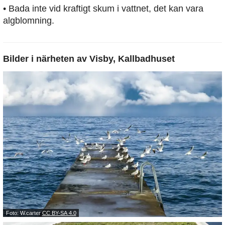
• Bada inte vid kraftigt skum i vattnet, det kan vara
algblomning.
Bilder i närheten av
Visby, Kallbadhuset
Foto: W.carter
CC BY-SA 4.0