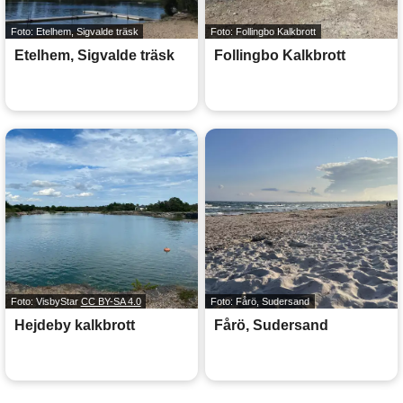
Foto: Etelhem, Sigvalde träsk
Foto: Follingbo Kalkbrott
Etelhem, Sigvalde träsk
Follingbo Kalkbrott
Foto: VisbyStar
CC BY-SA 4.0
Foto: Fårö, Sudersand
Hejdeby kalkbrott
Fårö, Sudersand