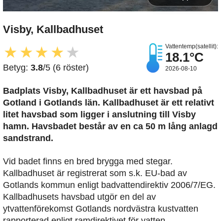
Visby, Kallbadhuset
Vattentemp(satellit):
★
★
★
★
★
18.1°C
Betyg:
3.8
/5 (6 röster)
2026-08-10
Badplats Visby, Kallbadhuset är ett havsbad på
Gotland i Gotlands län. Kallbadhuset är ett relativt
litet havsbad som ligger i anslutning till Visby
hamn. Havsbadet består av en ca 50 m lång anlagd
sandstrand.
Vid badet finns en bred brygga med stegar.
Kallbadhuset är registrerat som s.k. EU-bad av
Gotlands kommun enligt badvattendirektiv 2006/7/EG.
Kallbadhusets havsbad utgör en del av
ytvattenförekomst Gotlands nordvästra kustvatten
rapporterad enligt ramdirektivet för vatten.