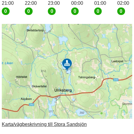
21:00
22:00
23:00
00:00
01:00
02:00
0
0
0
0
0
0
Karta/vägbeskrivning till Stora Sandsjön