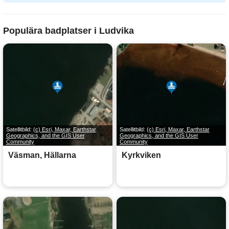
Populära badplatser i Ludvika
Satellitbild:
(c) Esri, Maxar, Earthstar
Satellitbild:
(c) Esri, Maxar, Earthstar
Geographics, and the GIS User
Geographics, and the GIS User
Community
Community
Väsman, Hällarna
Kyrkviken