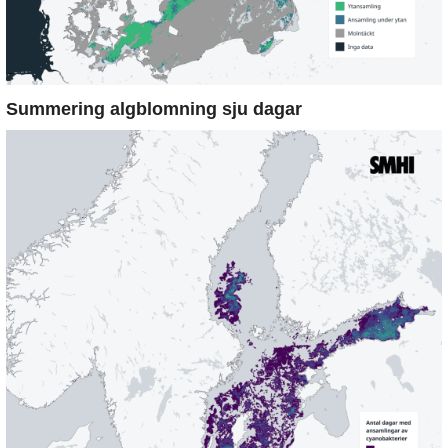
Summering algblomning sju dagar