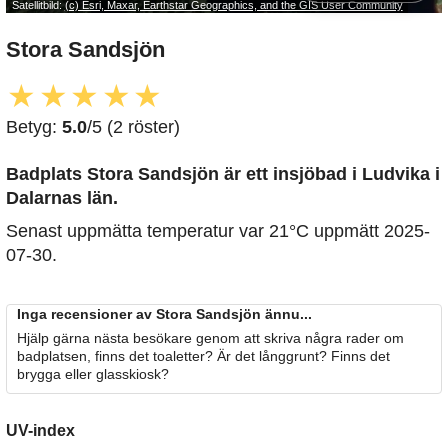
Satellitbild:
(c) Esri, Maxar, Earthstar Geographics, and the GIS User Community
Stora Sandsjön
★
★
★
★
★
Betyg:
5.0
/5 (2 röster)
Badplats Stora Sandsjön är ett insjöbad i Ludvika i
Dalarnas län.
Senast uppmätta temperatur var 21°C uppmätt 2025-
07-30.
Inga recensioner av Stora Sandsjön ännu...
Hjälp gärna nästa besökare genom att skriva några rader om
badplatsen, finns det toaletter? Är det långgrunt? Finns det
brygga eller glasskiosk?
UV-index