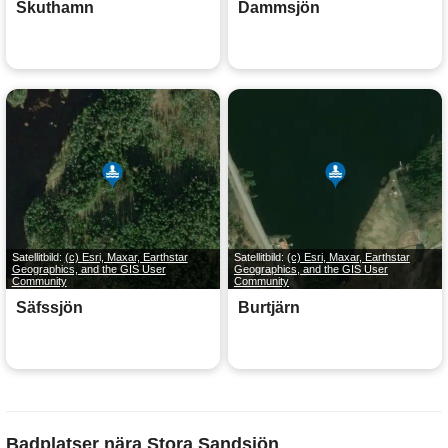
Skuthamn
Dammsjön
Satellitbild:
(c) Esri, Maxar, Earthstar
Satellitbild:
(c) Esri, Maxar, Earthstar
Geographics, and the GIS User
Geographics, and the GIS User
Community
Community
Säfssjön
Burtjärn
Badplatser nära Stora Sandsjön