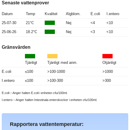
Senaste vattenprover
Datum
Temp
Kvalitet
Algblom.
E.coli
I.entero
25-07-30
21°C
Nej
<4
<10
25-06-26
18.2°C
Nej
<3
<10
Gränsvärden
Tjänligt
Tjänligt med anm.
Otjänligt
E.coli
≤100
>100-1000
>1000
I.entero
≤100
>100-300
>300
E.coli – Anger halten E.coli i enheten cfu/100ml.
I.entero – Anger halten Intestinala enterokocker i enheten cfu/100ml.
Rapportera vattentemperatur: