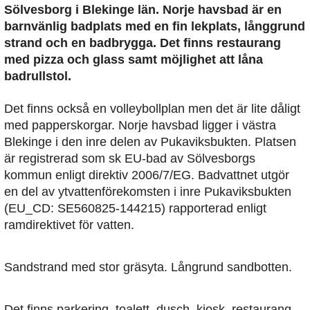
Sölvesborg i Blekinge län. Norje havsbad är en
barnvänlig badplats med en fin lekplats, långgrund
strand och en badbrygga. Det finns restaurang
med pizza och glass samt möjlighet att låna
badrullstol.
Det finns också en volleybollplan men det är lite dåligt
med papperskorgar. Norje havsbad ligger i västra
Blekinge i den inre delen av Pukaviksbukten. Platsen
är registrerad som sk EU-bad av Sölvesborgs
kommun enligt direktiv 2006/7/EG. Badvattnet utgör
en del av ytvattenförekomsten i inre Pukaviksbukten
(EU_CD: SE560825-144215) rapporterad enligt
ramdirektivet för vatten.
Sandstrand med stor gräsyta. Långrund sandbotten.
Det finns parkering, toalett, dusch, kiosk, restaurang,