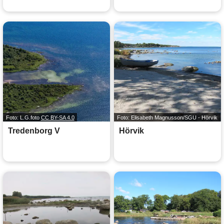
Foto: L.G.foto
CC BY-SA 4.0
Foto: Elisabeth Magnusson/SGU - Hörvik
Tredenborg V
Hörvik