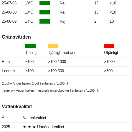
25-07-03
10°C
Nej
13
<10
25-06-30
10°C
Nej
13
<10
25-06-09
14°C
Nej
2
10
Gränsvärden
Tjänligt
Tjänligt med anm.
Otjänligt
E.coli
≤100
>100-1000
>1000
I.entero
≤100
>100-300
>300
E.coli – Anger halten E.coli i enheten cfu/100ml.
I.entero – Anger halten Intestinala enterokocker i enheten cfu/100ml.
Vattenkvalitet
År
Vattenkvalitet
2025
★ ★ ★ Utmärkt kvalitet