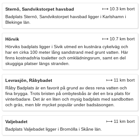
⟼ 10.3 km bort
Sternö, Sandvikstorpet havsbad
Badplats Sternö, Sandvikstorpet havsbad ligger i Karlshamn i
Blekinge län.
⟼ 10.7 km bort
Hörvik
Hörviks badplats ligger i Sivik utmed en kustnära cykelväg och
har en cirka 100 meter lång sandstrand med grunt vatten. Här
finns kostnadsfria toaletter och omklädningsrum, samt en del
skuggiga platser längs stranden.
⟼ 11 km bort
Levrasjön, Råbybadet
Råby Badplats är en favorit på grund av dess rena vatten och
fina brygga. Trots bristen på ombytesbås är det en bra plats för
vinterbadare. Det är en liten och mysig badplats med sandbotten
och gräs, men blir mycket populär under badsäsongen.
⟼ 11 km bort
Valjebadet
Badplats Valjebadet ligger i Bromölla i Skåne län.