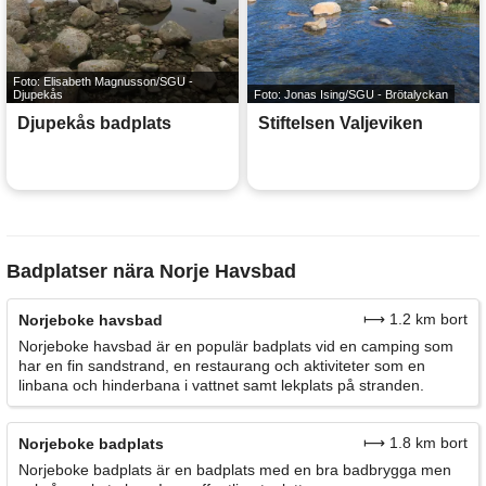
Foto: Elisabeth Magnusson/SGU -
Djupekås
Foto: Jonas Ising/SGU - Brötalyckan
Djupekås badplats
Stiftelsen Valjeviken
Badplatser nära Norje Havsbad
⟼ 1.2 km bort
Norjeboke havsbad
Norjeboke havsbad är en populär badplats vid en camping som
har en fin sandstrand, en restaurang och aktiviteter som en
linbana och hinderbana i vattnet samt lekplats på stranden.
⟼ 1.8 km bort
Norjeboke badplats
Norjeboke badplats är en badplats med en bra badbrygga men