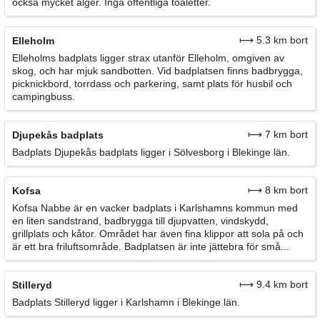
också mycket alger. Inga offentliga toaletter.
⟼ 5.3 km bort
Elleholm
Elleholms badplats ligger strax utanför Elleholm, omgiven av
skog, och har mjuk sandbotten. Vid badplatsen finns badbrygga,
picknickbord, torrdass och parkering, samt plats för husbil och
campingbuss.
⟼ 7 km bort
Djupekås badplats
Badplats Djupekås badplats ligger i Sölvesborg i Blekinge län.
⟼ 8 km bort
Kofsa
Kofsa Nabbe är en vacker badplats i Karlshamns kommun med
en liten sandstrand, badbrygga till djupvatten, vindskydd,
grillplats och kåtor. Området har även fina klippor att sola på och
är ett bra friluftsområde. Badplatsen är inte jättebra för små...
⟼ 9.4 km bort
Stilleryd
Badplats Stilleryd ligger i Karlshamn i Blekinge län.