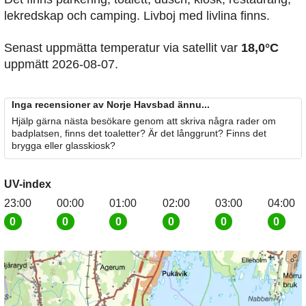
lekredskap och camping. Livboj med livlina finns.
Senast uppmätta temperatur via satellit var
18,0°C
uppmätt 2026-08-07.
Inga recensioner av Norje Havsbad ännu...
Hjälp gärna nästa besökare genom att skriva några rader om
badplatsen, finns det toaletter? Är det långgrunt? Finns det
brygga eller glasskiosk?
UV-index
23:00
00:00
01:00
02:00
03:00
04:00
0
0
0
0
0
0