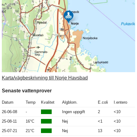
Karta/vägbeskrivning till Norje Havsbad
Senaste vattenprover
Datum
Temp
Kvalitet
Algblom.
E.coli
I.entero
26-06-08
-
Ingen uppgift
2
<10
25-08-11
16°C
Nej
<1
<10
25-07-21
21°C
Nej
13
<10