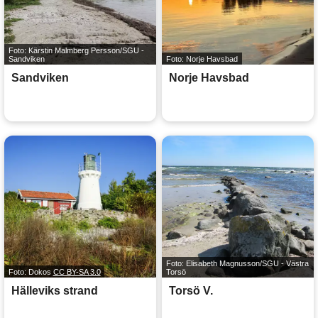
Foto: Kärstin Malmberg Persson/SGU -
Sandviken
Foto: Norje Havsbad
Sandviken
Norje Havsbad
Foto: Elisabeth Magnusson/SGU - Västra
Foto: Dokos
CC BY-SA 3.0
Torsö
Hälleviks strand
Torsö V.