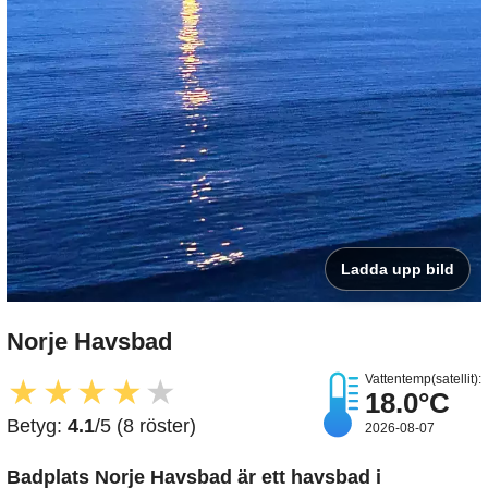
Ladda upp bild
Norje Havsbad
Vattentemp(satellit):
★
★
★
★
★
18.0°C
Betyg:
4.1
/5 (8 röster)
2026-08-07
Badplats Norje Havsbad är ett havsbad i