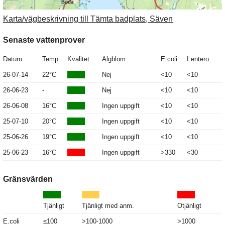
Karta/vägbeskrivning till Tämta badplats, Säven
Senaste vattenprover
Datum
Temp
Kvalitet
Algblom.
E.coli
I.entero
26-07-14
22°C
Nej
<10
<10
26-06-23
-
Nej
<10
<10
26-06-08
16°C
Ingen uppgift
<10
<10
25-07-10
20°C
Ingen uppgift
<10
<10
25-06-26
19°C
Ingen uppgift
<10
<10
25-06-23
16°C
Ingen uppgift
>330
<30
Gränsvärden
Tjänligt
Tjänligt med anm.
Otjänligt
E.coli
≤100
>100-1000
>1000