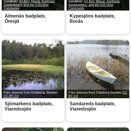
Satellitbild:
(c) Esri, Maxar, Earthstar
Satellitbild:
(c) Esri, Maxar, Earthstar
Geographics, and the GIS User
Geographics, and the GIS User
Community
Community
Almenäs badplats,
Kypesjöns badplats,
Öresjö
Borås
Foto: jonsson from Göteborg, Sweden
Foto: jonsson from Göteborg Sweden
CC
CC BY 2.0
BY 2.0
Sjömarkens badplats,
Sandareds badplats,
Viaredssjön
Viaredssjön