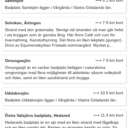
⟼ 5.1 km bort
Sandsjön
Badplats Sandsjön ligger i Vårgårda i Västra Götalands län.
⟼ 7.8 km bort
Solviken, Ärtingen
Strand med stor gräsmatta. Stenigt vid stranden så man går helst
i via bryggan som är ganska lång. Här finns Café och rum för
övernattning. Kanotuthyrning. Det finns en liten lekplats (gungor).
Drivs av Equmeniakyrkan Fristads sommargård. Mycket p...
⟼ 7.9 km bort
Ornungasjön
Ornungasjö är en vacker badplats belägen i natursköna
omgivningar med flera möjligheter till aktiviteter såsom volleyboll
och fiske, samt en liten sandstrand och brygga.
⟼ 10.5 km bort
Uddabosjön
Badplats Uddabosjön ligger i Vårgårda i Västra Götalands län.
⟼ 11.4 km bort
Östra Valsjöns badplats, Hedared
Hedareds badplats är en sjö med en liten strand med fågelbajs
och en liten sandig del. Resten av stranden består av gräs. En