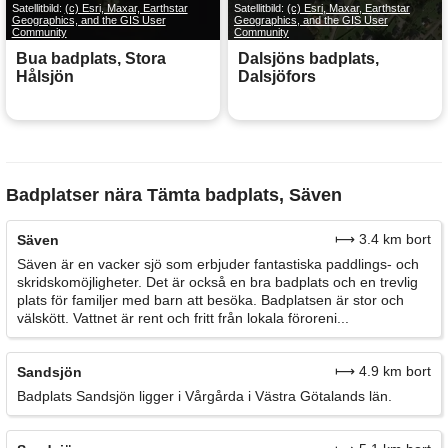
Satellitbild:
(c) Esri, Maxar, Earthstar
Satellitbild:
(c) Esri, Maxar, Earthstar
Geographics, and the GIS User
Geographics, and the GIS User
Community
Community
Bua badplats, Stora
Dalsjöns badplats,
Hålsjön
Dalsjöfors
Badplatser nära Tämta badplats, Säven
⟼ 3.4 km bort
Säven
Säven är en vacker sjö som erbjuder fantastiska paddlings- och
skridskomöjligheter. Det är också en bra badplats och en trevlig
plats för familjer med barn att besöka. Badplatsen är stor och
välskött. Vattnet är rent och fritt från lokala föroreni...
⟼ 4.9 km bort
Sandsjön
Badplats Sandsjön ligger i Vårgårda i Västra Götalands län.