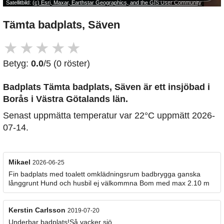
Satellitbild:
(c) Esri, Maxar, Earthstar Geographics, and the GIS User Community
Tämta badplats, Säven
★
★
★
★
★
Betyg:
0.0
/5 (0 röster)
Badplats Tämta badplats, Säven är ett insjöbad i
Borås i Västra Götalands län.
Senast uppmätta temperatur var 22°C uppmätt 2026-
07-14.
Mikael
2026-06-25
Fin badplats med toalett omklädningsrum badbrygga ganska
långgrunt Hund och husbil ej välkommna Bom med max 2.10 m
Kerstin Carlsson
2019-07-20
Underbar badplats!Så vacker sjö