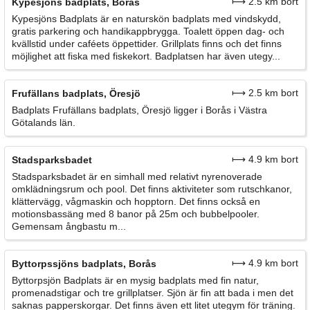
⟼ 2.5 km bort
Kypesjöns badplats, Borås
Kypesjöns Badplats är en naturskön badplats med vindskydd,
gratis parkering och handikappbrygga. Toalett öppen dag- och
kvällstid under caféets öppettider. Grillplats finns och det finns
möjlighet att fiska med fiskekort. Badplatsen har även utegy...
⟼ 2.5 km bort
Frufällans badplats, Öresjö
Badplats Frufällans badplats, Öresjö ligger i Borås i Västra
Götalands län.
⟼ 4.9 km bort
Stadsparksbadet
Stadsparksbadet är en simhall med relativt nyrenoverade
omklädningsrum och pool. Det finns aktiviteter som rutschkanor,
klättervägg, vågmaskin och hopptorn. Det finns också en
motionsbassäng med 8 banor på 25m och bubbelpooler.
Gemensam ångbastu m...
⟼ 4.9 km bort
Byttorpssjöns badplats, Borås
Byttorpsjön Badplats är en mysig badplats med fin natur,
promenadstigar och tre grillplatser. Sjön är fin att bada i men det
saknas papperskorgar. Det finns även ett litet utegym för träning.