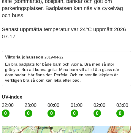
kafé (sommartid), bollplan, bänkar och gott om
parkeringsplatser. Badplatsen kan nås via cykelväg
och buss.
Senast uppmätta temperatur var 24°C uppmätt 2026-
07-17.
Viktoria johansson
2019-04-22
En bra badplats för både barn och vuxna. Bra med så stor
gräsyta. Bra att kunna grilla. Mina barn vill alltid äta glass när
dom badar. Här finns det. Perfekt. Och en stor fin lekplats är
verkligen bra så dom kan leka efter bad.
UV-index
22:00
23:00
00:00
01:00
02:00
03:00
0
0
0
0
0
0