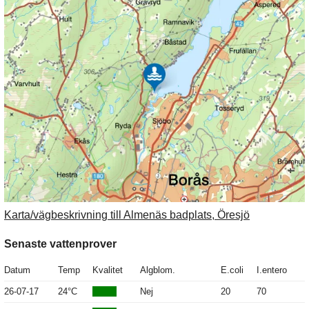
Karta/vägbeskrivning till Almenäs badplats, Öresjö
Senaste vattenprover
Datum
Temp
Kvalitet
Algblom.
E.coli
I.entero
26-07-17
24°C
Nej
20
70