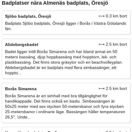
Badplatser nära Almenäs badplats, Öresjö
⟼ 0.3 km bort
Sjöbo badplats, Öresjö
Badplats Sjöbo badplats, Öresjö ligger i Borås i Västra Götalands
län.
⟼ 2.5 km bort
Alidebergsbadet
Badet ligger intill Borås Simarena och har bland annat en 50
meters bassäng, djup hoppbassäng med hopptorn, lek- och
plaskbassäng. Det finns stora gräsytor och en beachvolleyplan.
Alidebergsbadet är en badplats med flera simbassänger, ett
hoppto...
⟼ 2.5 km bort
Borås Simarena
Borås Simarena är en simhall med bra tillgänglighet för
handikappade. Det finns också en bastu. Simbassängen är
50x25 meter med sex stycken 50-metersbanor och fyra stycken
25-metersbanor i ordinarie läge. Bassängen håller temperaturen
26,5°. Unde...