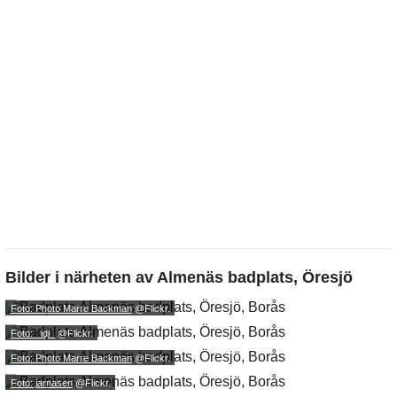
Bilder i närheten av
Almenäs badplats, Öresjö
Foto: Photo Marre Backman
@Flickr.
Foto: _jdj_
@Flickr.
Foto: Photo Marre Backman
@Flickr.
Foto: jarnasen
@Flickr.