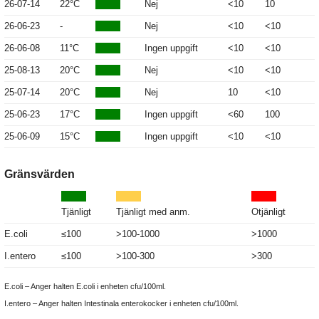
26-07-14
22°C
Nej
<10
10
26-06-23
-
Nej
<10
<10
26-06-08
11°C
Ingen uppgift
<10
<10
25-08-13
20°C
Nej
<10
<10
25-07-14
20°C
Nej
10
<10
25-06-23
17°C
Ingen uppgift
<60
100
25-06-09
15°C
Ingen uppgift
<10
<10
Gränsvärden
Tjänligt
Tjänligt med anm.
Otjänligt
E.coli
≤100
>100-1000
>1000
I.entero
≤100
>100-300
>300
E.coli – Anger halten E.coli i enheten cfu/100ml.
I.entero – Anger halten Intestinala enterokocker i enheten cfu/100ml.