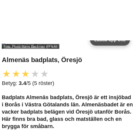
Ladda upp bild
Foto: Photo Marre Backman
@Flickr.
Almenäs badplats, Öresjö
★
★
★
★
★
Betyg:
3.4
/5 (5 röster)
Badplats Almenäs badplats, Öresjö är ett insjöbad
i Borås i Västra Götalands län. Almenäsbadet är en
vacker badplats belägen vid Öresjö utanför Borås.
Här finns bra bad, glass och matställen och en
brygga för småbarn.