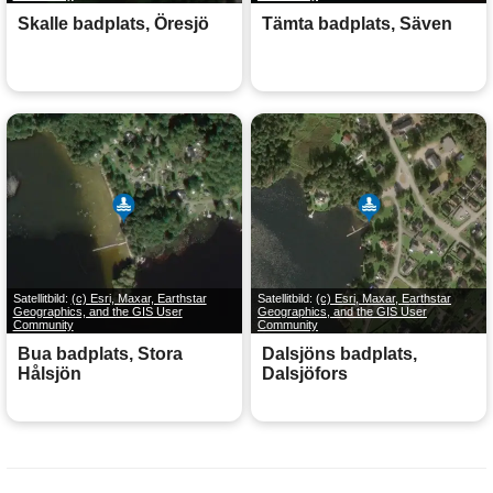
Skalle badplats, Öresjö
Tämta badplats, Säven
Satellitbild:
(c) Esri, Maxar, Earthstar
Satellitbild:
(c) Esri, Maxar, Earthstar
Geographics, and the GIS User
Geographics, and the GIS User
Community
Community
Bua badplats, Stora
Dalsjöns badplats,
Hålsjön
Dalsjöfors