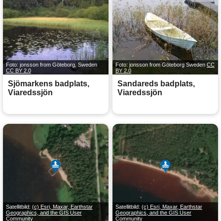
Foto: jonsson from Göteborg, Sweden
Foto: jonsson from Göteborg Sweden
CC
CC BY 2.0
BY 2.0
Sjömarkens badplats,
Sandareds badplats,
Viaredssjön
Viaredssjön
Satellitbild:
(c) Esri, Maxar, Earthstar
Satellitbild:
(c) Esri, Maxar, Earthstar
Geographics, and the GIS User
Geographics, and the GIS User
Community
Community