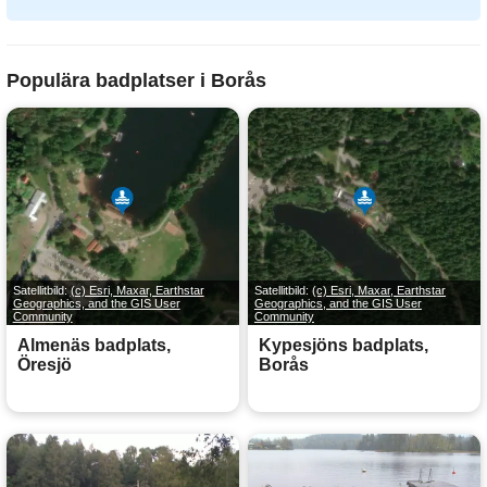
Populära badplatser i Borås
Satellitbild:
(c) Esri, Maxar, Earthstar
Satellitbild:
(c) Esri, Maxar, Earthstar
Geographics, and the GIS User
Geographics, and the GIS User
Community
Community
Almenäs badplats,
Kypesjöns badplats,
Öresjö
Borås