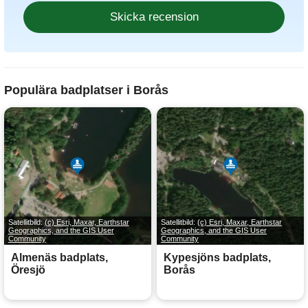
Populära badplatser i Borås
Satellitbild:
(c) Esri, Maxar, Earthstar
Satellitbild:
(c) Esri, Maxar, Earthstar
Geographics, and the GIS User
Geographics, and the GIS User
Community
Community
Almenäs badplats,
Kypesjöns badplats,
Öresjö
Borås