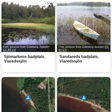
Foto: jonsson from Göteborg, Sweden
Foto: jonsson from Göteborg Sweden
CC
CC BY 2.0
BY 2.0
Sjömarkens badplats,
Sandareds badplats,
Viaredssjön
Viaredssjön