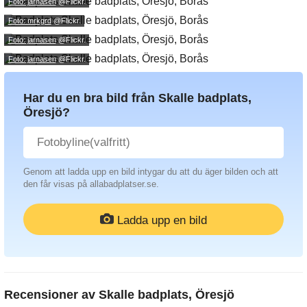
Foto: jarnasen
@Flickr.
Foto: mrkgrd
@Flickr.
Foto: jarnasen
@Flickr.
Foto: jarnasen
@Flickr.
Har du en bra bild från Skalle badplats,
Öresjö?
Genom att ladda upp en bild intygar du att du äger bilden och att
den får visas på allabadplatser.se.
Ladda upp en bild
Recensioner av
Skalle badplats, Öresjö