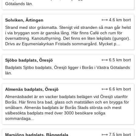
Götalands län.
⟼ 4.6 km bort
Solviken, Ärtingen
Strand med stor gräsmatta. Stenigt vid stranden så man går helst
i via bryggan som är ganska lång. Här finns Café och rum för
övernattning. Kanotuthyrning. Det finns en liten lekplats (gungor).
Drivs av Equmeniakyrkan Fristads sommargård. Mycket p...
⟼ 6.5 km bort
Sjöbo badplats, Öresjö
Badplats Sjöbo badplats, Öresjö ligger i Borås i Västra Götalands
län.
⟼ 6.6 km bort
Almenäs badplats, Öresjö
Almenäsbadet är en vacker badplats belägen vid Öresjö utanför
Borås. Här finns bra bad, glass och matställen och en brygga för
småbarn. Almenäs badplats är Borås Stads största och mest
välbesökta badplats med över 3000 besökare soliga
sommardaga...
⟼ 7.5 km bort
Marsjöns badplats, Rångedala