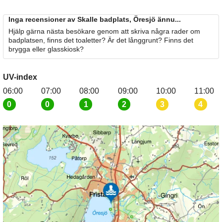
Inga recensioner av Skalle badplats, Öresjö ännu...
Hjälp gärna nästa besökare genom att skriva några rader om
badplatsen, finns det toaletter? Är det långgrunt? Finns det
brygga eller glasskiosk?
UV-index
06:00
07:00
08:00
09:00
10:00
11:00
0
0
1
2
3
4