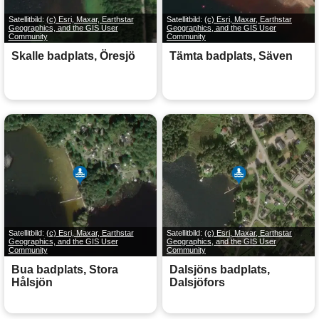
Satellitbild:
(c) Esri, Maxar, Earthstar
Satellitbild:
(c) Esri, Maxar, Earthstar
Geographics, and the GIS User
Geographics, and the GIS User
Community
Community
Skalle badplats, Öresjö
Tämta badplats, Säven
Satellitbild:
(c) Esri, Maxar, Earthstar
Satellitbild:
(c) Esri, Maxar, Earthstar
Geographics, and the GIS User
Geographics, and the GIS User
Community
Community
Bua badplats, Stora
Dalsjöns badplats,
Hålsjön
Dalsjöfors