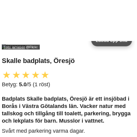
Ladda upp bild
Foto: jarnasen
@Flickr.
Skalle badplats, Öresjö
★
★
★
★
★
Betyg:
5.0
/5 (1 röst)
Badplats Skalle badplats, Öresjö är ett insjöbad i
Borås i Västra Götalands län. Vacker natur med
tallskog och tillgång till toalett, parkering, brygga
och lekplats för barn. Musslor i vattnet.
Svårt med parkering varma dagar.