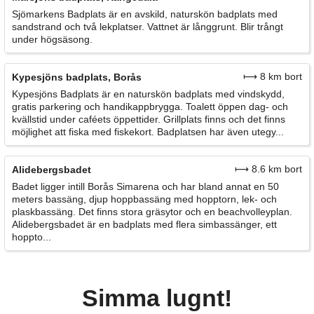
Sjömarkens Badplats är en avskild, naturskön badplats med
sandstrand och två lekplatser. Vattnet är långgrunt. Blir trångt
under högsäsong.
⟼ 8 km bort
Kypesjöns badplats, Borås
Kypesjöns Badplats är en naturskön badplats med vindskydd,
gratis parkering och handikappbrygga. Toalett öppen dag- och
kvällstid under caféets öppettider. Grillplats finns och det finns
möjlighet att fiska med fiskekort. Badplatsen har även utegy...
⟼ 8.6 km bort
Alidebergsbadet
Badet ligger intill Borås Simarena och har bland annat en 50
meters bassäng, djup hoppbassäng med hopptorn, lek- och
plaskbassäng. Det finns stora gräsytor och en beachvolleyplan.
Alidebergsbadet är en badplats med flera simbassänger, ett
hoppto...
Simma lugnt!