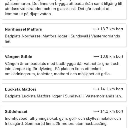
på sommaren. Det finns en brygga att bada ifrån samt tillgång till
utedass vid stranden och en glasskiosk. Det går snabbt att
komma ut på djupt vatten.
⟼ 13.7 km bort
Norrhassel Matfors
Badplats Norrhassel Matfors ligger i Sundsvall i Västernorrlands
län.
⟼ 13.8 km bort
Vången Stöde
Vången är en badplats med badbrygga där vattnet är grunt och
inte lämpar sig för dykning. På platsen finns ett enkelt
omklädningsrum, toaletter, matbord och möjlighet att grilla.
⟼ 14.1 km bort
Lucksta Matfors
Badplats Lucksta Matfors ligger i Sundsvall i Västernorrlands län.
⟼ 14.1 km bort
Stödehuset
Inomhusbad, uthyrningslokal, gym, golf- och skyttesimulator och
fritidsgård. Sommartid finns 25-meters utomhusbassäng.