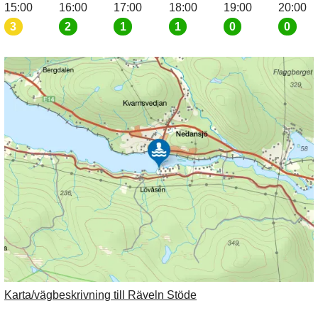
15:00
16:00
17:00
18:00
19:00
20:00
3
2
1
1
0
0
Karta/vägbeskrivning till Räveln Stöde