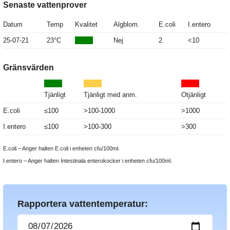
Senaste vattenprover
Datum
Temp
Kvalitet
Algblom.
E.coli
I.entero
25-07-21
23°C
Nej
2
<10
Gränsvärden
Tjänligt
Tjänligt med anm.
Otjänligt
E.coli
≤100
>100-1000
>1000
I.entero
≤100
>100-300
>300
E.coli – Anger halten E.coli i enheten cfu/100ml.
I.entero – Anger halten Intestinala enterokocker i enheten cfu/100ml.
Rapportera vattentemperatur: