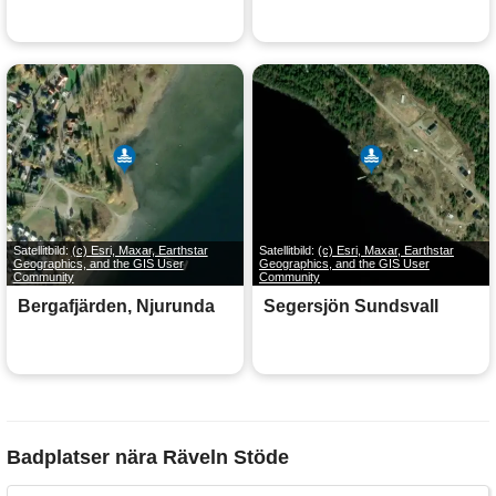
Satellitbild:
(c) Esri, Maxar, Earthstar
Satellitbild:
(c) Esri, Maxar, Earthstar
Geographics, and the GIS User
Geographics, and the GIS User
Community
Community
Bergafjärden, Njurunda
Segersjön Sundsvall
Badplatser nära Räveln Stöde