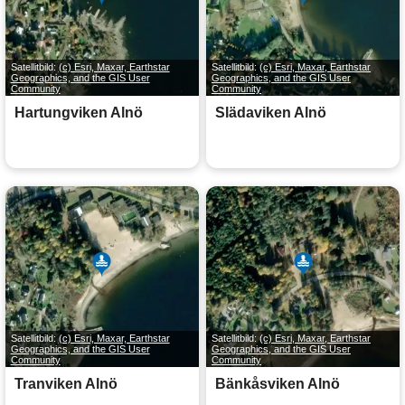
Satellitbild:
(c) Esri, Maxar, Earthstar
Satellitbild:
(c) Esri, Maxar, Earthstar
Geographics, and the GIS User
Geographics, and the GIS User
Community
Community
Hartungviken Alnö
Slädaviken Alnö
Satellitbild:
(c) Esri, Maxar, Earthstar
Satellitbild:
(c) Esri, Maxar, Earthstar
Geographics, and the GIS User
Geographics, and the GIS User
Community
Community
Tranviken Alnö
Bänkåsviken Alnö