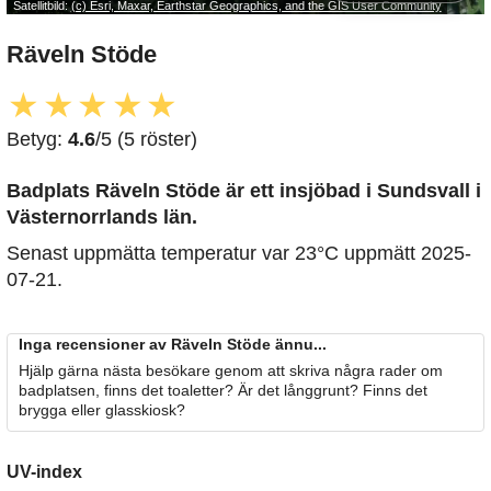
Satellitbild:
(c) Esri, Maxar, Earthstar Geographics, and the GIS User Community
Räveln Stöde
★
★
★
★
★
Betyg:
4.6
/5 (5 röster)
Badplats Räveln Stöde är ett insjöbad i Sundsvall i
Västernorrlands län.
Senast uppmätta temperatur var 23°C uppmätt 2025-
07-21.
Inga recensioner av Räveln Stöde ännu...
Hjälp gärna nästa besökare genom att skriva några rader om
badplatsen, finns det toaletter? Är det långgrunt? Finns det
brygga eller glasskiosk?
UV-index