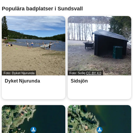
Populära badplatser i Sundsvall
Foto: Dyket Njurunda
Foto: So9q
CC BY 4.0
Dyket Njurunda
Sidsjön