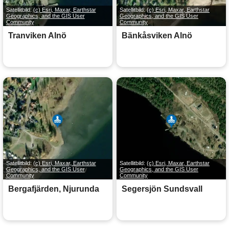
Satellitbild:
(c) Esri, Maxar, Earthstar
Satellitbild:
(c) Esri, Maxar, Earthstar
Geographics, and the GIS User
Geographics, and the GIS User
Community
Community
Tranviken Alnö
Bänkåsviken Alnö
Satellitbild:
(c) Esri, Maxar, Earthstar
Satellitbild:
(c) Esri, Maxar, Earthstar
Geographics, and the GIS User
Geographics, and the GIS User
Community
Community
Bergafjärden, Njurunda
Segersjön Sundsvall