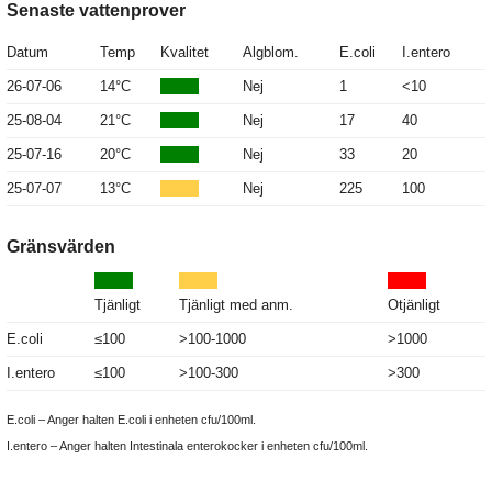
Senaste vattenprover
Datum
Temp
Kvalitet
Algblom.
E.coli
I.entero
26-07-06
14°C
Nej
1
<10
25-08-04
21°C
Nej
17
40
25-07-16
20°C
Nej
33
20
25-07-07
13°C
Nej
225
100
Gränsvärden
Tjänligt
Tjänligt med anm.
Otjänligt
E.coli
≤100
>100-1000
>1000
I.entero
≤100
>100-300
>300
E.coli – Anger halten E.coli i enheten cfu/100ml.
I.entero – Anger halten Intestinala enterokocker i enheten cfu/100ml.