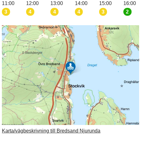
11:00
12:00
13:00
14:00
15:00
16:00
3
4
4
4
3
2
Karta/vägbeskrivning till Bredsand Njurunda