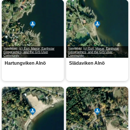
Satellitbild:
(c) Esri, Maxar, Earthstar
Satellitbild:
(c) Esri, Maxar, Earthstar
Geographics, and the GIS User
Geographics, and the GIS User
Community
Community
Hartungviken Alnö
Slädaviken Alnö