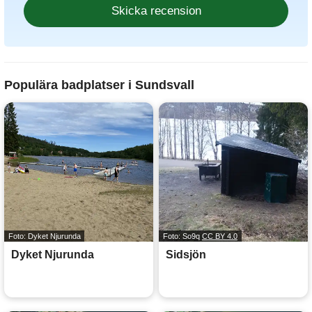
Populära badplatser i Sundsvall
Foto: Dyket Njurunda
Foto: So9q
CC BY 4.0
Dyket Njurunda
Sidsjön