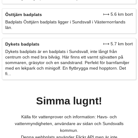
⟼ 5.6 km bort
Östtjärn badplats
Badplats Östtjärn badplats ligger i Sundsvall i Västernorrlands
län.
⟼ 5.7 km bort
Dykets badplats
Dykets badplats är en badplats i Sundsvall, inte långt från
centrum och med bra bilväg. Här finns ett varmt sjövatten på
sommaren, gräsytor och en sandstrand. Perfekt för barnfamiljer
med en lekpark och minigolf. En flytbrygga med hopptorn. Det
fi...
Simma lugnt!
Källa för vattenprover och information: Havs- och
vattenmyndigheten, användare av sidan och Sundsvalls
kommun.
Denna webbplats använder Flickr API men är inte