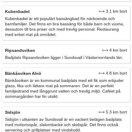
⟼ 3.1 km bort
Kubenbadet
Kubenbadet är ett populärt bassängbad för närboende och
barnfamiljer. Det finns en bra bassäng för både barn och vuxna,
dessutom till bra priser och med trevlig personal. Restaurang
med enkel mat på området.
⟼ 4 km bort
Ripsandsviken
Badplats Ripsandsviken ligger i Sundsvall i Västernorrlands län.
⟼ 4.8 km bort
Bänkåsviken Alnö
Bänkåsviken är en kommunal badplats med ett fik som erbjuder
glass, fika och lättare mat på sommaren. Det är en perfekt
familjestrand med långgrunt vatten och trevlig miljö. Caféet på
sommargården har fin utsikt.
⟼ 5.3 km bort
Sidsjön
Sidsjön i utkanten av Sundsvall är en vackert belägen badplats
med motionsspår, slalombacke och skidspår. Det finns också
servering och grillplatser med vindskydd.