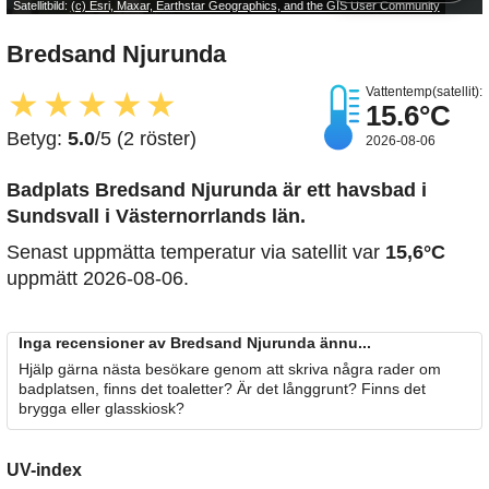
Satellitbild:
(c) Esri, Maxar, Earthstar Geographics, and the GIS User Community
Bredsand Njurunda
Vattentemp(satellit):
★
★
★
★
★
15.6°C
Betyg:
5.0
/5 (2 röster)
2026-08-06
Badplats Bredsand Njurunda är ett havsbad i
Sundsvall i Västernorrlands län.
Senast uppmätta temperatur via satellit var
15,6°C
uppmätt 2026-08-06.
Inga recensioner av Bredsand Njurunda ännu...
Hjälp gärna nästa besökare genom att skriva några rader om
badplatsen, finns det toaletter? Är det långgrunt? Finns det
brygga eller glasskiosk?
UV-index