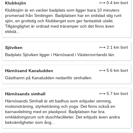
⟼ 0.4 km bort
Klubbsjön
Klubbsjön är en vacker badplats som ligger bara 10 minuters
promenad från Smitingen. Badplatsen har en snitslad stig runt
sjön, en grottstig och Klubberget som ger fantastisk utsikt.
Tillgänglighet är ordnad med träramper och det finns även
eldstä...
⟼ 2.1 km bort
Sjöviken
Badplats Sjöviken ligger i Härnösand i Västernorrlands län.
⟼ 5.6 km bort
Härnösand Kanaludden
Gästhamn på Kanaludden nedanför simhallen.
⟼ 5.7 km bort
Härnösands simhall
Härnösands Simhall är ett badhus som erbjuder simning,
motionsträning, styrketräning och yoga. Det finns också en
barnavdelning med en plaskpool. Badplatsen har bra
omklädningsrum och duschfaciliteter. Det erbjuds även andra
bekvämligheter som ång...