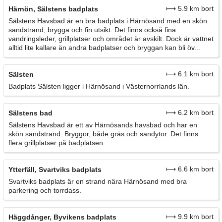
⟼ 5.9 km bort
Härnön, Sälstens badplats
Sälstens Havsbad är en bra badplats i Härnösand med en skön
sandstrand, brygga och fin utsikt. Det finns också fina
vandringsleder, grillplatser och området är avskilt. Dock är vattnet
alltid lite kallare än andra badplatser och bryggan kan bli öv...
⟼ 6.1 km bort
Sälsten
Badplats Sälsten ligger i Härnösand i Västernorrlands län.
⟼ 6.2 km bort
Sälstens bad
Sälstens Havsbad är ett av Härnösands havsbad och har en
skön sandstrand. Bryggor, både gräs och sandytor. Det finns
flera grillplatser på badplatsen.
⟼ 6.6 km bort
Ytterfäll, Svartviks badplats
Svartviks badplats är en strand nära Härnösand med bra
parkering och torrdass.
⟼ 9.9 km bort
Häggdånger, Byvikens badplats