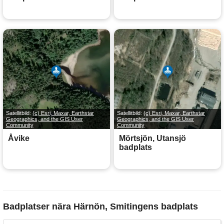
Satellitbild:
(c) Esri, Maxar, Earthstar
Satellitbild:
(c) Esri, Maxar, Earthstar
Geographics, and the GIS User
Geographics, and the GIS User
Community
Community
Åvike
Mörtsjön, Utansjö
badplats
Badplatser nära Härnön, Smitingens badplats