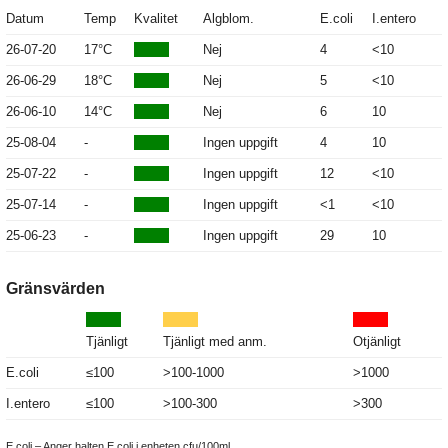
Datum
Temp
Kvalitet
Algblom.
E.coli
I.entero
26-07-20
17°C
Nej
4
<10
26-06-29
18°C
Nej
5
<10
26-06-10
14°C
Nej
6
10
25-08-04
-
Ingen uppgift
4
10
25-07-22
-
Ingen uppgift
12
<10
25-07-14
-
Ingen uppgift
<1
<10
25-06-23
-
Ingen uppgift
29
10
Gränsvärden
Tjänligt
Tjänligt med anm.
Otjänligt
E.coli
≤100
>100-1000
>1000
I.entero
≤100
>100-300
>300
E.coli – Anger halten E.coli i enheten cfu/100ml.