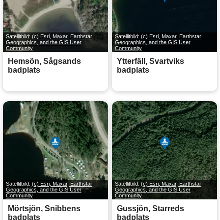
Satellitbild:
(c) Esri, Maxar, Earthstar
Satellitbild:
(c) Esri, Maxar, Earthstar
Geographics, and the GIS User
Geographics, and the GIS User
Community
Community
Hemsön, Sågsands
Ytterfäll, Svartviks
badplats
badplats
Satellitbild:
(c) Esri, Maxar, Earthstar
Satellitbild:
(c) Esri, Maxar, Earthstar
Geographics, and the GIS User
Geographics, and the GIS User
Community
Community
Mörtsjön, Snibbens
Gussjön, Starreds
badplats
badplats