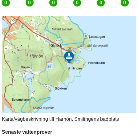
0
0
0
0
0
0
Karta/vägbeskrivning till Härnön, Smitingens badplats
Senaste vattenprover