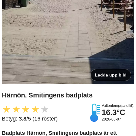
Ladda upp bild
Härnön, Smitingens badplats
Vattentemp(satellit):
★
★
★
★
★
16.3°C
Betyg:
3.8
/5 (16 röster)
2026-08-07
Badplats Härnön, Smitingens badplats är ett