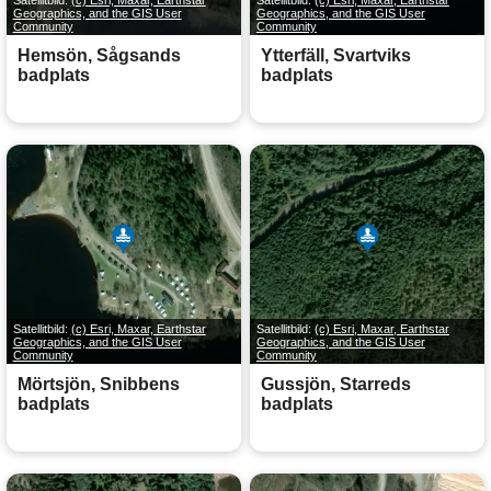
Geographics, and the GIS User
Geographics, and the GIS User
Community
Community
Hemsön, Sågsands
Ytterfäll, Svartviks
badplats
badplats
Satellitbild:
(c) Esri, Maxar, Earthstar
Satellitbild:
(c) Esri, Maxar, Earthstar
Geographics, and the GIS User
Geographics, and the GIS User
Community
Community
Mörtsjön, Snibbens
Gussjön, Starreds
badplats
badplats