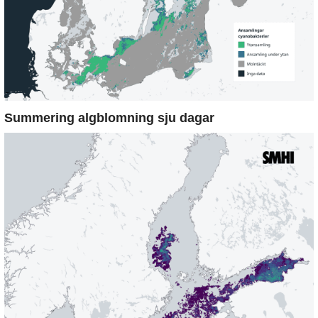
Summering algblomning sju dagar