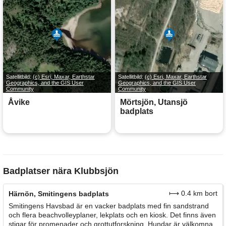
Satellitbild:
(c) Esri, Maxar, Earthstar
Satellitbild:
(c) Esri, Maxar, Earthstar
Geographics, and the GIS User
Geographics, and the GIS User
Community
Community
Åvike
Mörtsjön, Utansjö
badplats
Badplatser nära Klubbsjön
⟼ 0.4 km bort
Härnön, Smitingens badplats
Smitingens Havsbad är en vacker badplats med fin sandstrand
och flera beachvolleyplaner, lekplats och en kiosk. Det finns även
stigar för promenader och grottutforskning. Hundar är välkomna