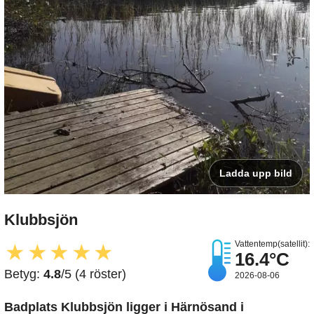
Ladda upp bild
Klubbsjön
Vattentemp(satellit):
★
★
★
★
★
16.4°C
Betyg:
4.8
/5 (4 röster)
2026-08-06
Badplats Klubbsjön
ligger i Härnösand i