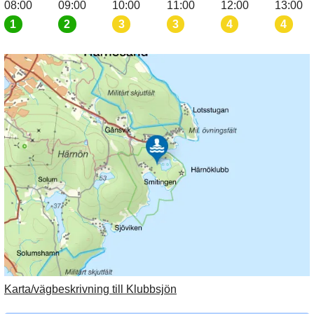
08:00
09:00
10:00
11:00
12:00
13:00
1
2
3
3
4
4
Karta/vägbeskrivning till Klubbsjön