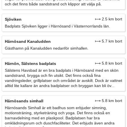
och det finns både sandstrand och klippor att välja på.
⟼ 2.5 km bort
Sjöviken
Badplats Sjöviken ligger i Härnösand i Västernorrlands län.
⟼ 5.7 km bort
Härnösand Kanaludden
Gästhamn på Kanaludden nedanför simhallen.
⟼ 5.8 km bort
Härnön, Sälstens badplats
Sälstens Havsbad är en bra badplats i Härnösand med en skön
sandstrand, brygga och fin utsikt. Det finns också fina
vandringsleder, grillplatser och området är avskilt. Dock är vattnet
alltid lite kallare än andra badplatser och bryggan kan bli öv...
⟼ 5.8 km bort
Härnösands simhall
Härnösands Simhall är ett badhus som erbjuder simning,
motionsträning, styrketräning och yoga. Det finns också en
barnavdelning med en plaskpool. Badplatsen har bra
omklädningsrum och duschfaciliteter. Det erbjuds även andra