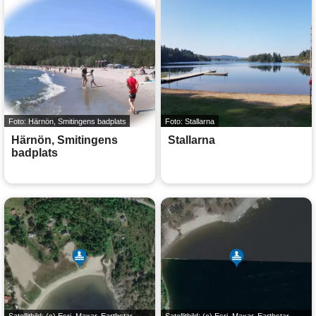
Foto: Härnön, Smitingens badplats
Foto: Stallarna
Härnön, Smitingens
Stallarna
badplats
Satellitbild:
(c) Esri, Maxar, Earthstar
Satellitbild:
(c) Esri, Maxar, Earthstar