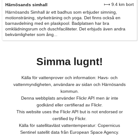
⟼ 9.4 km bort
Härnösands simhall
Härnösands Simhall är ett badhus som erbjuder simning,
motionsträning, styrketräning och yoga. Det finns också en
barnavdelning med en plaskpool. Badplatsen har bra
omklädningsrum och duschfaciliteter. Det erbjuds även andra
bekvämligheter som ång...
Simma lugnt!
Källa för vattenprover och information: Havs- och
vattenmyndigheten, användare av sidan och Härnösands
kommun.
Denna webbplats använder Flickr API men är inte
godkänd eller certifierad av Flickr.
This website uses the Flickr API but is not endorsed or
certified by Flickr.
Källa för satellitavläst vattentemperatur: Copernicus
Sentinel satellit data från European Space Agency.