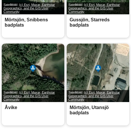
Satellitbild:
(c) Esri, Maxar, Earthstar
Satellitbild:
(c) Esri, Maxar, Earthstar
Geographics, and the GIS User
Geographics, and the GIS User
Community
Community
Mörtsjön, Snibbens
Gussjön, Starreds
badplats
badplats
Satellitbild:
(c) Esri, Maxar, Earthstar
Satellitbild:
(c) Esri, Maxar, Earthstar
Geographics, and the GIS User
Geographics, and the GIS User
Community
Community
Åvike
Mörtsjön, Utansjö
badplats