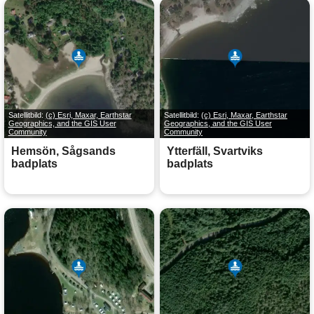
Satellitbild:
(c) Esri, Maxar, Earthstar
Satellitbild:
(c) Esri, Maxar, Earthstar
Geographics, and the GIS User
Geographics, and the GIS User
Community
Community
Hemsön, Sågsands
Ytterfäll, Svartviks
badplats
badplats