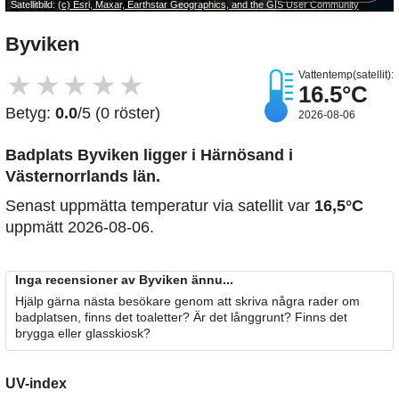
Satellitbild:
(c) Esri, Maxar, Earthstar Geographics, and the GIS User Community
Byviken
Vattentemp(satellit):
★
★
★
★
★
16.5°C
Betyg:
0.0
/5 (0 röster)
2026-08-06
Badplats Byviken
ligger i Härnösand i
Västernorrlands län.
Senast uppmätta temperatur via satellit var
16,5°C
uppmätt 2026-08-06.
Inga recensioner av Byviken ännu...
Hjälp gärna nästa besökare genom att skriva några rader om
badplatsen, finns det toaletter? Är det långgrunt? Finns det
brygga eller glasskiosk?
UV-index