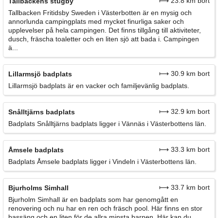
⟼ 23.8 km bort
Tallbackens stugby
Tallbacken Fritidsby Sweden i Västerbotten är en mysig och
annorlunda campingplats med mycket finurliga saker och
upplevelser på hela campingen. Det finns tillgång till aktiviteter,
dusch, fräscha toaletter och en liten sjö att bada i. Campingen
ä...
⟼ 30.9 km bort
Lillarmsjö badplats
Lillarmsjö badplats är en vacker och familjevänlig badplats.
⟼ 32.9 km bort
Snålltjärns badplats
Badplats Snålltjärns badplats ligger i Vännäs i Västerbottens län.
⟼ 33.3 km bort
Åmsele badplats
Badplats Åmsele badplats ligger i Vindeln i Västerbottens län.
⟼ 33.7 km bort
Bjurholms Simhall
Bjurholm Simhall är en badplats som har genomgått en
renovering och nu har en ren och fräsch pool. Här finns en stor
bassäng och en liten för de allra minsta barnen. Här kan du