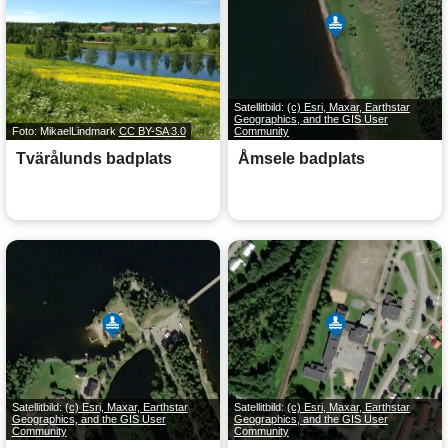
Satellitbild:
(c) Esri, Maxar, Earthstar
Geographics, and the GIS User
Foto: MikaelLindmark
CC BY-SA 3.0
Community
Tvärålunds badplats
Åmsele badplats
Satellitbild:
(c) Esri, Maxar, Earthstar
Satellitbild:
(c) Esri, Maxar, Earthstar
Geographics, and the GIS User
Geographics, and the GIS User
Community
Community