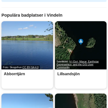
Populära badplatser i Vindeln
Satellitbild:
(c) Esri, Maxar, Earthstar
Geographics, and the GIS User
Foto: Skogsfrun
CC BY-SA 4.0
Community
Abborrtjärn
Lillsandsjön