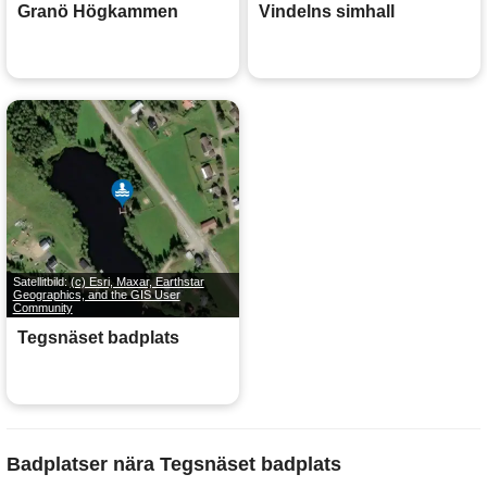
Granö Högkammen
Vindelns simhall
Satellitbild:
(c) Esri, Maxar, Earthstar
Geographics, and the GIS User
Community
Tegsnäset badplats
Badplatser nära Tegsnäset badplats