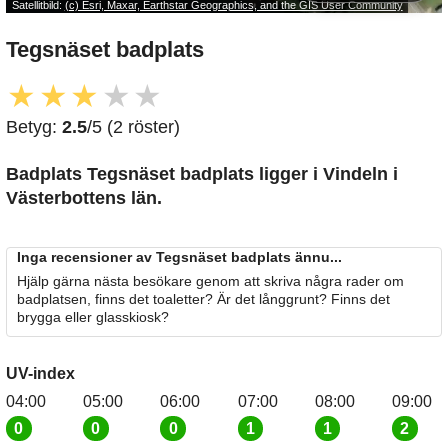
Satellitbild:
(c) Esri, Maxar, Earthstar Geographics, and the GIS User Community
Tegsnäset badplats
★
★
★
★
★
Betyg:
2.5
/5 (2 röster)
Badplats Tegsnäset badplats
ligger i Vindeln i
Västerbottens län.
Inga recensioner av Tegsnäset badplats ännu...
Hjälp gärna nästa besökare genom att skriva några rader om
badplatsen, finns det toaletter? Är det långgrunt? Finns det
brygga eller glasskiosk?
UV-index
04:00
05:00
06:00
07:00
08:00
09:00
0
0
0
1
1
2