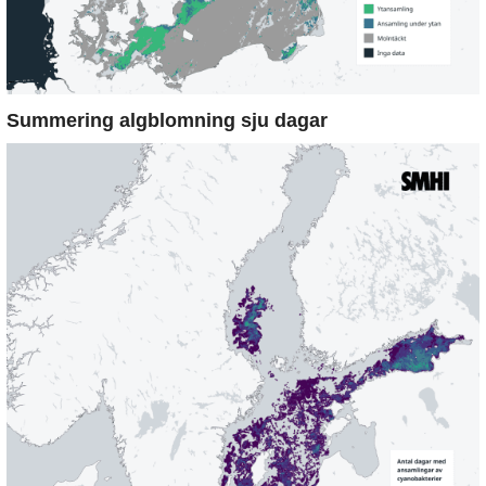
Summering algblomning sju dagar