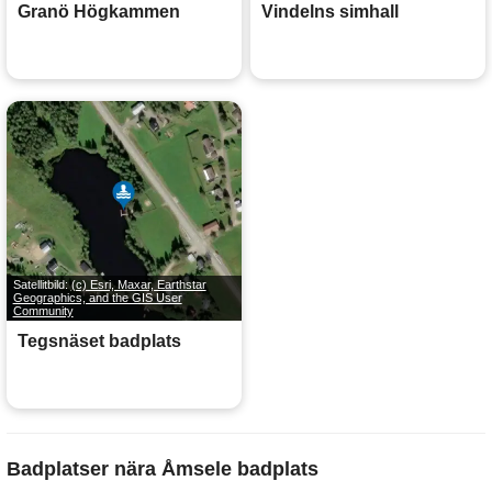
Granö Högkammen
Vindelns simhall
Satellitbild:
(c) Esri, Maxar, Earthstar
Geographics, and the GIS User
Community
Tegsnäset badplats
Badplatser nära Åmsele badplats