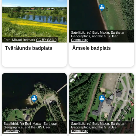
Satellitbild:
(c) Esri, Maxar, Earthstar
Geographics, and the GIS User
Foto: MikaelLindmark
CC BY-SA 3.0
Community
Tvärålunds badplats
Åmsele badplats
Satellitbild:
(c) Esri, Maxar, Earthstar
Satellitbild:
(c) Esri, Maxar, Earthstar
Geographics, and the GIS User
Geographics, and the GIS User
Community
Community