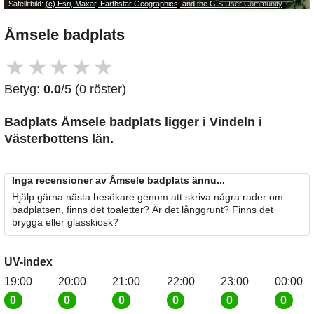
Satellitbild:
(c) Esri, Maxar, Earthstar Geographics, and the GIS User Community
Åmsele badplats
★
★
★
★
★
Betyg:
0.0
/5 (0 röster)
Badplats Åmsele badplats
ligger i Vindeln i
Västerbottens län.
Inga recensioner av Åmsele badplats ännu...
Hjälp gärna nästa besökare genom att skriva några rader om
badplatsen, finns det toaletter? Är det långgrunt? Finns det
brygga eller glasskiosk?
UV-index
19:00
20:00
21:00
22:00
23:00
00:00
0
0
0
0
0
0