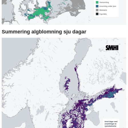
Summering algblomning sju dagar