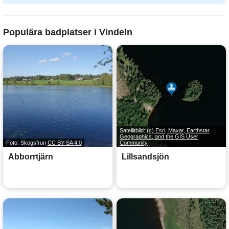
Populära badplatser i Vindeln
Satellitbild:
(c) Esri, Maxar, Earthstar
Geographics, and the GIS User
Foto: Skogsfrun
CC BY-SA 4.0
Community
Abborrtjärn
Lillsandsjön