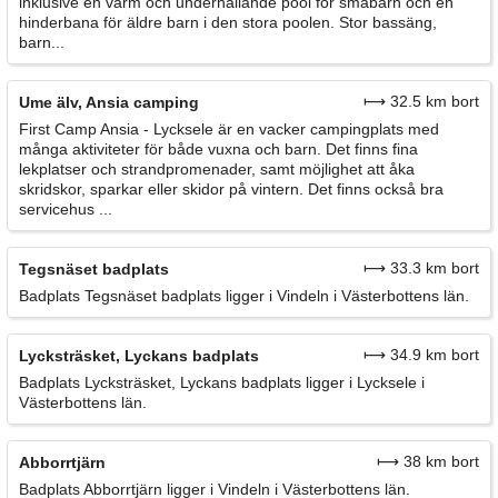
inklusive en varm och underhållande pool för småbarn och en
hinderbana för äldre barn i den stora poolen. Stor bassäng,
barn...
⟼ 32.5 km bort
Ume älv, Ansia camping
First Camp Ansia - Lycksele är en vacker campingplats med
många aktiviteter för både vuxna och barn. Det finns fina
lekplatser och strandpromenader, samt möjlighet att åka
skridskor, sparkar eller skidor på vintern. Det finns också bra
servicehus ...
⟼ 33.3 km bort
Tegsnäset badplats
Badplats Tegsnäset badplats ligger i Vindeln i Västerbottens län.
⟼ 34.9 km bort
Lycksträsket, Lyckans badplats
Badplats Lycksträsket, Lyckans badplats ligger i Lycksele i
Västerbottens län.
⟼ 38 km bort
Abborrtjärn
Badplats Abborrtjärn ligger i Vindeln i Västerbottens län.