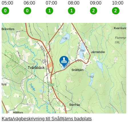
05:00
06:00
07:00
08:00
09:00
10:00
0
0
1
1
2
2
Karta/vägbeskrivning till Snålltjärns badplats