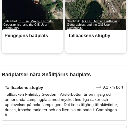
Satellitbild:
(c) Esri, Maxar, Earthstar
Satellitbild:
(c) Esri, Maxar, Earthstar
Geographics, and the GIS User
Geographics, and the GIS User
Community
Community
Pengsjöns badplats
Tallbackens stugby
Badplatser nära Snålltjärns badplats
⟼ 9.2 km bort
Tallbackens stugby
Tallbacken Fritidsby Sweden i Västerbotten är en mysig och
annorlunda campingplats med mycket finurliga saker och
upplevelser på hela campingen. Det finns tillgång till aktiviteter,
dusch, fräscha toaletter och en liten sjö att bada i. Campingen
ä...