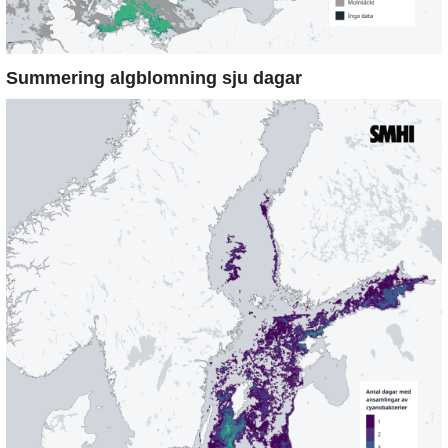
Summering algblomning sju dagar