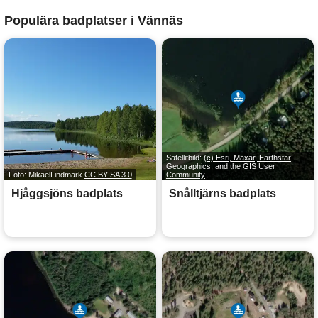
Populära badplatser i Vännäs
Satellitbild:
(c) Esri, Maxar, Earthstar
Geographics, and the GIS User
Foto: MikaelLindmark
CC BY-SA 3.0
Community
Hjåggsjöns badplats
Snålltjärns badplats