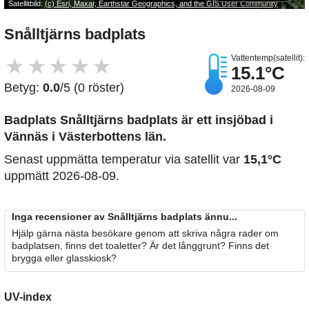
Satellitbild:
(c) Esri, Maxar, Earthstar Geographics, and the GIS User Community
Snålltjärns badplats
Vattentemp(satellit):
★
★
★
★
★
15.1°C
Betyg:
0.0
/5 (0 röster)
2026-08-09
Badplats Snålltjärns badplats är ett insjöbad i
Vännäs i Västerbottens län.
Senast uppmätta temperatur via satellit var
15,1°C
uppmätt 2026-08-09.
Inga recensioner av Snålltjärns badplats ännu...
Hjälp gärna nästa besökare genom att skriva några rader om
badplatsen, finns det toaletter? Är det långgrunt? Finns det
brygga eller glasskiosk?
UV-index