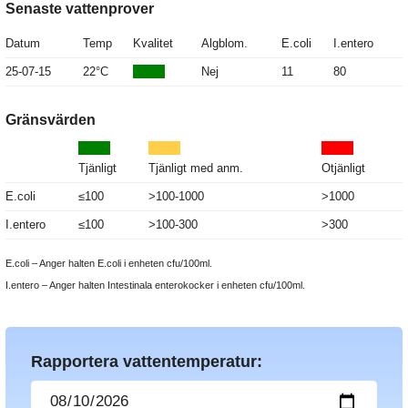
Senaste vattenprover
Datum
Temp
Kvalitet
Algblom.
E.coli
I.entero
25-07-15
22°C
Nej
11
80
Gränsvärden
Tjänligt
Tjänligt med anm.
Otjänligt
E.coli
≤100
>100-1000
>1000
I.entero
≤100
>100-300
>300
E.coli – Anger halten E.coli i enheten cfu/100ml.
I.entero – Anger halten Intestinala enterokocker i enheten cfu/100ml.
Rapportera vattentemperatur: