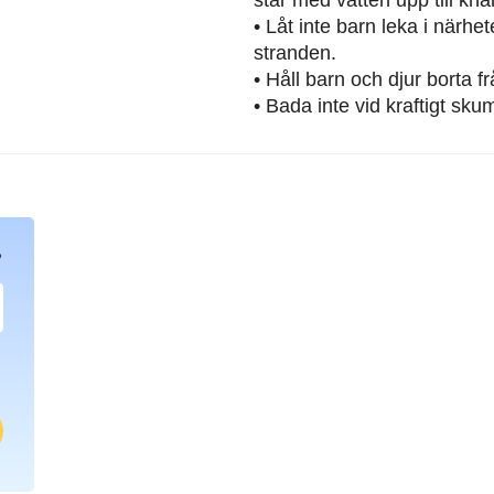
• Låt inte barn leka i närh
stranden.
• Håll barn och djur borta 
• Bada inte vid kraftigt sku
?