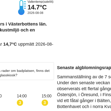
Vattentemp(satellit):
14.7°C
2026-08-08
rs i Västerbottens län.
kustmiljö och en
ar
14,7°C
uppmätt 2026-08-
Senaste algblomningsrap
 rader om badplatsen, finns det
 glasskiosk?
Sammanställning av de 7 s
Under den senaste veckan 
observerats ett flertal gång
Östersjön, i Öresund, i Fin
0
14:00
15:00
vid ett fåtal gånger i Bälten
3
3
Bottenhavet och i norra Kva