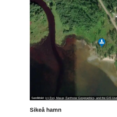
Satellitbild:
(c) Esri, Maxar, Earthstar Geographics, and the GIS U
Sikeå hamn