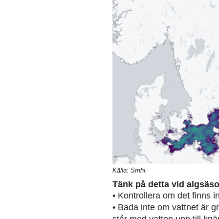
Källa: Smhi.
Tänk på detta vid algsäs
• Kontrollera om det finns 
• Bada inte om vattnet är g
står med vatten upp till knä