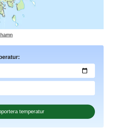
å hamn
peratur: