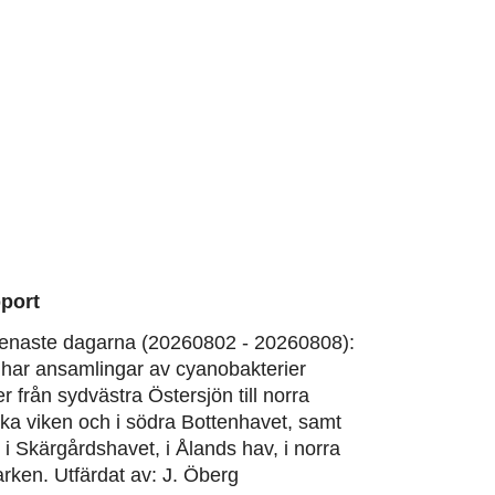
port
enaste dagarna (20260802 - 20260808):
har ansamlingar av cyanobakterier
er från sydvästra Östersjön till norra
ska viken och i södra Bottenhavet, samt
, i Skärgårdshavet, i Ålands hav, i norra
rken. Utfärdat av: J. Öberg