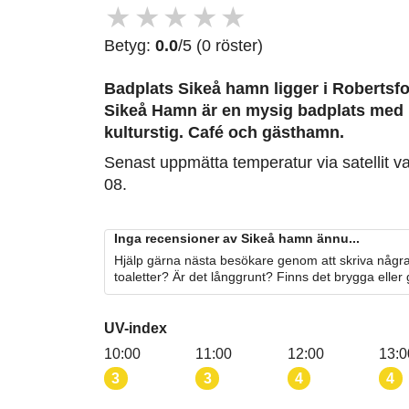
★
★
★
★
★
Betyg:
0.0
/5 (0 röster)
Badplats Sikeå hamn
ligger i Robertsfo
Sikeå Hamn är en mysig badplats med 
kulturstig. Café och gästhamn.
Senast uppmätta temperatur via satellit v
08.
Inga recensioner av Sikeå hamn ännu...
Hjälp gärna nästa besökare genom att skriva några
toaletter? Är det långgrunt? Finns det brygga eller
UV-index
10:00
11:00
12:00
13:0
3
3
4
4