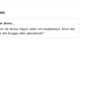
mn
n ännu...
m att skriva några rader om badplatsen, finns det
s det brygga eller glasskiosk?