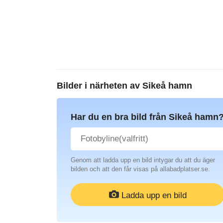
Bilder i närheten av
Sikeå hamn
Har du en bra bild från Sikeå hamn
Genom att ladda upp en bild intygar du att du äger
bilden och att den får visas på allabadplatser.se.
Ladda upp en bild