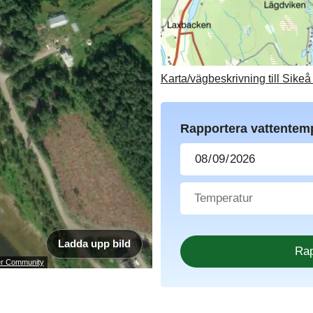
Karta/vägbeskrivning till Sike
Rapportera vattentem
Ladda upp bild
ser Community