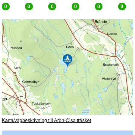
0
0
0
0
0
0
Karta/vägbeskrivning till Aron-Olsa träsket