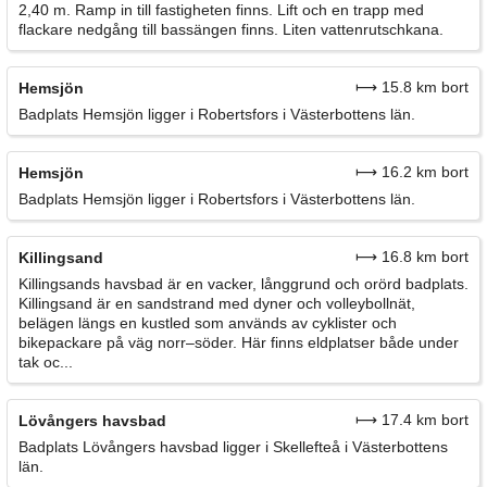
2,40 m. Ramp in till fastigheten finns. Lift och en trapp med
flackare nedgång till bassängen finns. Liten vattenrutschkana.
⟼ 15.8 km bort
Hemsjön
Badplats Hemsjön ligger i Robertsfors i Västerbottens län.
⟼ 16.2 km bort
Hemsjön
Badplats Hemsjön ligger i Robertsfors i Västerbottens län.
⟼ 16.8 km bort
Killingsand
Killingsands havsbad är en vacker, långgrund och orörd badplats.
Killingsand är en sandstrand med dyner och volleybollnät,
belägen längs en kustled som används av cyklister och
bikepackare på väg norr–söder. Här finns eldplatser både under
tak oc...
⟼ 17.4 km bort
Lövångers havsbad
Badplats Lövångers havsbad ligger i Skellefteå i Västerbottens
län.