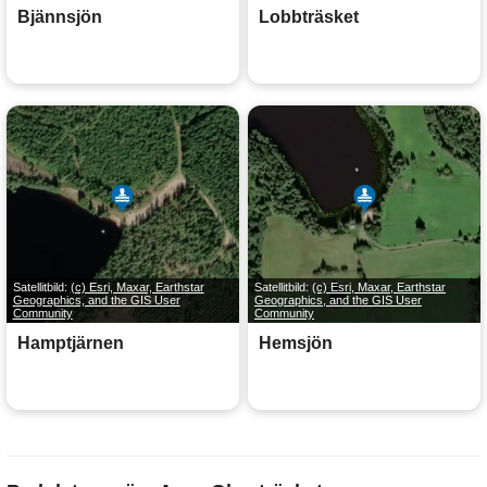
Bjännsjön
Lobbträsket
Satellitbild:
(c) Esri, Maxar, Earthstar
Satellitbild:
(c) Esri, Maxar, Earthstar
Geographics, and the GIS User
Geographics, and the GIS User
Community
Community
Hamptjärnen
Hemsjön