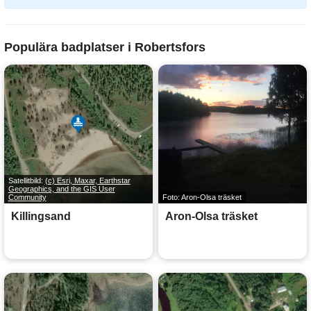
Populära badplatser i Robertsfors
Satellitbild:
(c) Esri, Maxar, Earthstar
Geographics, and the GIS User
Community
Foto: Aron-Olsa träsket
Killingsand
Aron-Olsa träsket