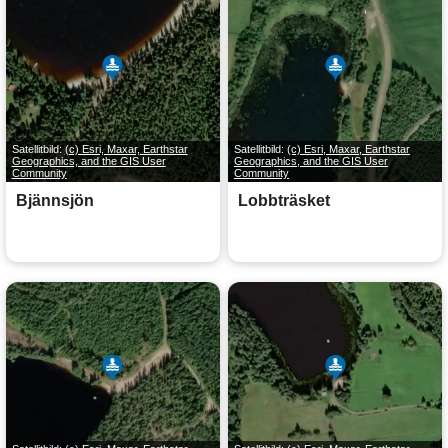
Satellitbild:
(c) Esri, Maxar, Earthstar
Satellitbild:
(c) Esri, Maxar, Earthstar
Geographics, and the GIS User
Geographics, and the GIS User
Community
Community
Bjännsjön
Lobbträsket