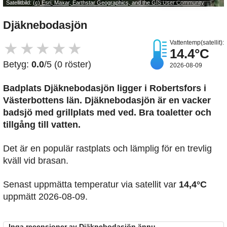
Satellitbild:
(c) Esri, Maxar, Earthstar Geographics, and the GIS User Community
Djäknebodasjön
Vattentemp(satellit):
★
★
★
★
★
14.4°C
Betyg:
0.0
/5 (0 röster)
2026-08-09
Badplats Djäknebodasjön
ligger i Robertsfors i
Västerbottens län. Djäknebodasjön är en vacker
badsjö med grillplats med ved. Bra toaletter och
tillgång till vatten.
Det är en populär rastplats och lämplig för en trevlig
kväll vid brasan.
Senast uppmätta temperatur via satellit var
14,4°C
uppmätt 2026-08-09.
Inga recensioner av Djäknebodasjön ännu...