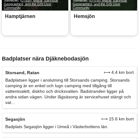
Satellitbild:
(c) Esri, Maxar, Earthstar
Satellitbild:
(c) Esri, Maxar, Earthstar
Geographics, and the GIS User
Geographics, and the GIS User
Community
Community
Hamptjärnen
Hemsjön
Badplatser nära Djäknebodasjön
⟼ 4.4 km bort
Storsand, Ratan
Badplatsen ligger i anslutning till Storsands camping. Storsands
camping är en enkel och lugn camping med tillgång till
vattentoalett, diskho och dricksvatten. Badstranden ligger på
andra sidan vägen. Under lågsäsong är servicehuset stängt och
vat...
⟼ 15.6 km bort
Segasjön
Badplats Segasjön ligger i Umeå i Västerbottens län.