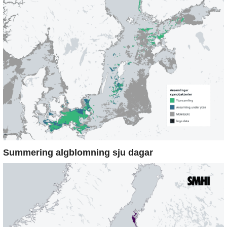
Summering algblomning sju dagar