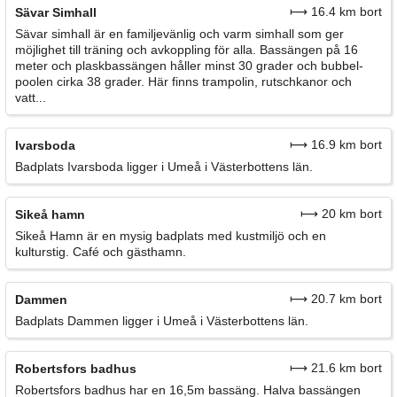
⟼ 16.4 km bort
Sävar Simhall
Sävar simhall är en familjevänlig och varm simhall som ger
möjlighet till träning och avkoppling för alla. Bassängen på 16
meter och plaskbassängen håller minst 30 grader och bubbel­
poolen cirka 38 grader. Här finns trampolin, rutschkanor och
vatt...
⟼ 16.9 km bort
Ivarsboda
Badplats Ivarsboda ligger i Umeå i Västerbottens län.
⟼ 20 km bort
Sikeå hamn
Sikeå Hamn är en mysig badplats med kustmiljö och en
kulturstig. Café och gästhamn.
⟼ 20.7 km bort
Dammen
Badplats Dammen ligger i Umeå i Västerbottens län.
⟼ 21.6 km bort
Robertsfors badhus
Robertsfors badhus har en 16,5m bassäng. Halva bassängen